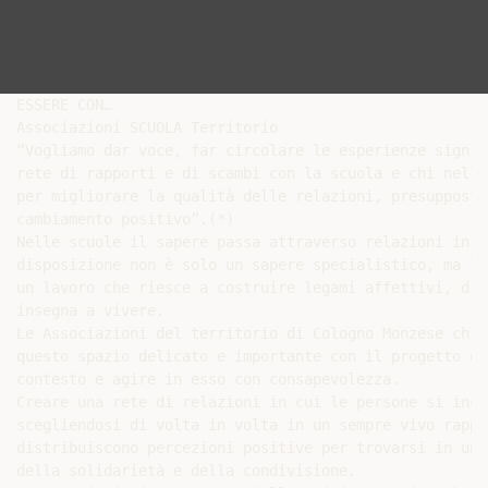
ESSERE CON…

Associazioni SCUOLA Territorio

“Vogliamo dar voce, far circolare le esperienze signif
rete di rapporti e di scambi con la scuola e chi nella
per migliorare la qualità delle relazioni, presupposto
cambiamento positivo”.(*)

Nelle scuole il sapere passa attraverso relazioni in c
disposizione non è solo un sapere specialistico, ma la
un lavoro che riesce a costruire legami affettivi, di 
insegna a vivere.

Le Associazioni del territorio di Cologno Monzese chie
questo spazio delicato e importante con il progetto di
contesto e agire in esso con consapevolezza.

Creare una rete di relazioni in cui le persone si inco
scegliendosi di volta in volta in un sempre vivo rappo
distribuiscono percezioni positive per trovarsi in un 
della solidarietà e della condivisione.
