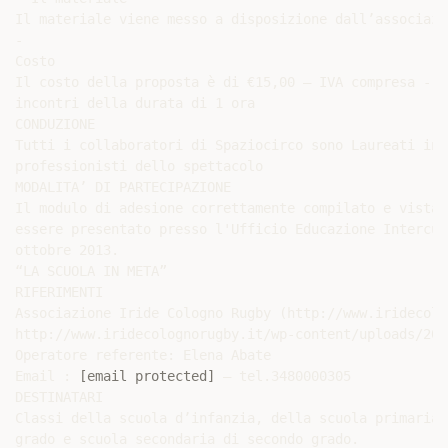
Il materiale viene messo a disposizione dall’associazio
-

Costo

Il costo della proposta è di €15,00 – IVA compresa - p
incontri della durata di 1 ora

CONDUZIONE

Tutti i collaboratori di Spaziocirco sono Laureati in 
professionisti dello spettacolo

MODALITA’ DI PARTECIPAZIONE

Il modulo di adesione correttamente compilato e vistat
essere presentato presso l'Ufficio Educazione Intercul
ottobre 2013.

“LA SCUOLA IN META”

RIFERIMENTI

Associazione Iride Cologno Rugby (http://www.iridecolo
http://www.iridecolognorugby.it/wp-content/uploads/201
Operatore referente: Elena Abate

Email : 
[email protected]
 – tel.3480000305

DESTINATARI

Classi della scuola d’infanzia, della scuola primaria,
grado e scuola secondaria di secondo grado.
