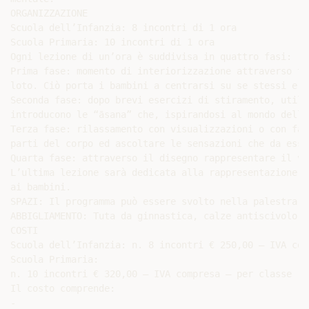
ORGANIZZAZIONE

Scuola dell’Infanzia: 8 incontri di 1 ora

Scuola Primaria: 10 incontri di 1 ora

Ogni lezione di un’ora è suddivisa in quattro fasi:

Prima fase: momento di interiorizzazione attraverso te
loto. Ciò porta i bambini a centrarsi su se stessi e a
Seconda fase: dopo brevi esercizi di stiramento, utili
introducono le “āsana” che, ispirandosi al mondo della
Terza fase: rilassamento con visualizzazioni o con fav
parti del corpo ed ascoltare le sensazioni che da esso
Quarta fase: attraverso il disegno rappresentare il vi
L’ultima lezione sarà dedicata alla rappresentazione d
ai bambini.

SPAZI: Il programma può essere svolto nella palestra d
ABBIGLIAMENTO: Tuta da ginnastica, calze antiscivolo.

COSTI

Scuola dell’Infanzia: n. 8 incontri € 250,00 – IVA com
Scuola Primaria:

n. 10 incontri € 320,00 – IVA compresa – per classe

Il costo comprende:

-
