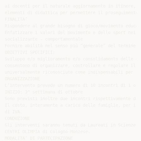
ai docenti per il naturale aggiornamento in itinere, v
elementi di didattica per permettere il proseguimento 
FINALITA’

Rispondere al grande bisogno di gioco/movimento educat
Enfatizzare i valori del movimento e dello sport nei s
socializzante - comportamentale

Fornire abilità nel senso più “generale” del termine

OBIETTIVI SPECIFICI:

Sviluppo e/o miglioramento e/o consolidamento delle ca
consentono di organizzare, controllare e regolare il m
universalmente riconosciute come indispensabili per il
ORGANIZZAZIONE

L’intervento prevede un numero di 10 incontri di 1 ora

INIZIO: 3^ settimana di ottobre

Sono previsti inoltre due incontri rispettivamente di 
Il costo, interamente a carico delle famiglie, per il 
di IVA.

CONDUZIONE

Gli interventi saranno tenuti da Laureati in Scienze M
CENTRI OLIMPIA di Cologno Monzese.

MODALITA’ DI PARTECIPAZIONE
