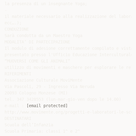
la presenza di un insegnante Yoga;

-

il materiale necessario alla realizzazione del laborat
ecc….);

CONDUZIONE

Sarà condotta da un Maestro Yoga

MODALITA’ DI PARTECIPAZIONE

Il modulo di adesione correttamente compilato e vistat
presentato presso l'Ufficio Educazione Interculturale,
“MUOVERSI COME GLI ANIMALI”

utilizzo di movimenti e maschere per esplorare le rela
RIFERIMENTI

Associazione Culturale MoviMente

Via Pascoli, 29 - Ingresso Via Neruda

20093 Cologno Monzese (MI)

tel. 347 3428553 (lun-mar-gio-ven dopo le 14.00)

e-mail : 
[email protected]
http://www.movimente.org/progetti-e-laboratori-le-scuol
DESTINATARI

Scuola dell’Infanzia

Scuola Primaria: classi 1^ e 2^
