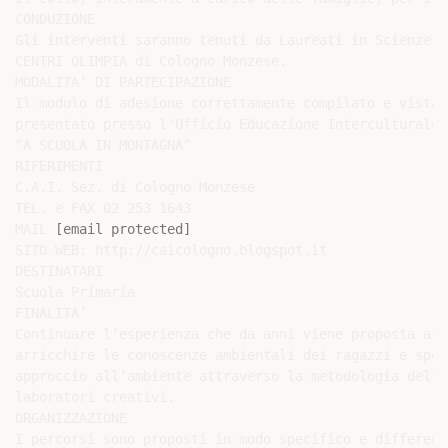
CONDUZIONE

Gli interventi saranno tenuti da Laureati in Scienze M
CENTRI OLIMPIA di Cologno Monzese.

MODALITA’ DI PARTECIPAZIONE

Il modulo di adesione correttamente compilato e vistat
presentato presso l'Ufficio Educazione Interculturale,
“A SCUOLA IN MONTAGNA”

RIFERIMENTI

C.A.I. Sez. di Cologno Monzese

TEL. e FAX 02 253 1643

MAIL 
[email protected]
SITO WEB: http://caicologno.blogspot.it

DESTINATARI

Scuola Primaria

FINALITA’

Continuare l’esperienza che da anni viene proposta all
arricchire le conoscenze ambientali dei ragazzi e sper
approccio all’ambiente attraverso la metodologia dell’
laboratori creativi.

ORGANIZZAZIONE

I percorsi sono proposti in modo specifico e differenz