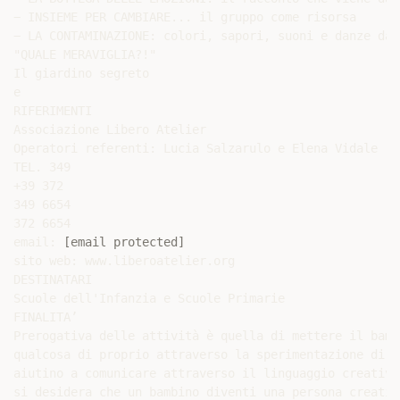
− INSIEME PER CAMBIARE... il gruppo come risorsa

− LA CONTAMINAZIONE: colori, sapori, suoni e danze dal 
"QUALE MERAVIGLIA?!"

Il giardino segreto

e

RIFERIMENTI

Associazione Libero Atelier

Operatori referenti: Lucia Salzarulo e Elena Vidale

TEL. 349

+39 372

349 6654

372 6654

email: 
[email protected]
sito web: www.liberoatelier.org

DESTINATARI

Scuole dell'Infanzia e Scuole Primarie

FINALITA’

Prerogativa delle attività è quella di mettere il bamb
qualcosa di proprio attraverso la sperimentazione di m
aiutino a comunicare attraverso il linguaggio creativo
si desidera che un bambino diventi una persona creativ