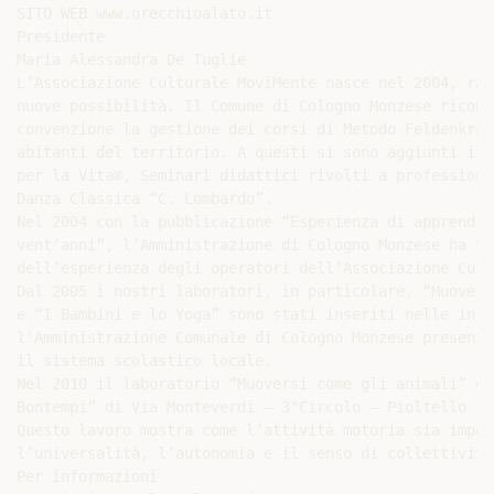
SITO WEB www.orecchioalato.it

Presidente

Maria Alessandra De Tuglie

L’Associazione Culturale MoviMente nasce nel 2004, rac
nuove possibilità. Il Comune di Cologno Monzese ricono
convenzione la gestione dei corsi di Metodo Feldenkrai
abitanti del territorio. A questi si sono aggiunti il 
per la Vita®, Seminari didattici rivolti a professioni
Danza Classica “C. Lombardo”.

Nel 2004 con la pubblicazione “Esperienza di apprendim
vent’anni”, l’Amministrazione di Cologno Monzese ha vo
dell’esperienza degli operatori dell’Associazione Cult
Dal 2005 i nostri laboratori, in particolare, “Muovers
e “I Bambini e lo Yoga” sono stati inseriti nelle iniz
l'Amministrazione Comunale di Cologno Monzese presenta
il sistema scolastico locale.

Nel 2010 il laboratorio “Muoversi come gli animali” è 
Bontempi” di Via Monteverdi – 3°Circolo – Pioltello

Questo lavoro mostra come l’attività motoria sia impor
l’universalità, l’autonomia e il senso di collettività.
Per informazioni
