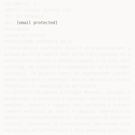
Via Umbria, 2

20093 – Cologno Monzese (MI)

TEL. 02 26700614

MAIL 
[email protected]
Presidente

Cosimo Di Stefano

ASSOCIAZIONE CONTRASTI ONLUS

L’Associazione Contrasti Onlus è un’organizzazione sen
attiva da oltre sedici anni nella realizzazione di int
prevenzione rivolta a bambini/ragazzi e le loro famigl
tutoring, di supporto psicopedagogico, di orientamento
evolutivi. Ha gestito Centri di Aggregazione Giovanili
medie inferiori e superiori nonché molteplici interven
famigliari in condizione di difficoltà.

Le attività intraprese a Cologno Monzese: sostegno del
promozione, prevenzione e sostegno specifico e mirato;
genitori, docenti e ragazzi, per sostenere i processi 
cammino evolutivo di adulti e ragazzi; laboratori espe
genitori/insegnanti/bambini; attivazione di percorsi l
culture, laboratori di intercultura, educazione alla p
educazione all’affettività e alla gestione pacifica de