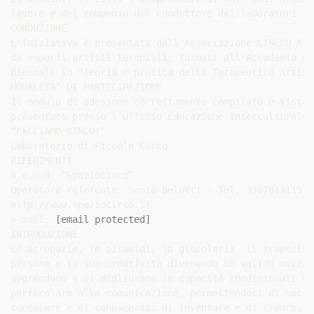
lavoro e del compenso del conduttore dei laboratori.

CONDUZIONE

L'iniziativa è presentata dall'Associazione LIBERO ATE
da esperti artisti terapisti, formati all'Accademia di
Biennale in "Teoria e pratica della Terapeutica Artisti
MODALITA’ DI PARTECIPAZIONE

Il modulo di adesione correttamente compilato e vistat
presentato presso l'Ufficio Educazione Interculturale,
“FACCIAMO CIRCO!”

Laboratorio di Piccolo Circo

RIFERIMENTI

A.c.s.d. “Spaziocirco”

Operatore referente: Sonia Belotti - Tel. 3387813115

http://www.spaziocirco.it

e-mail: 
[email protected]
INTRODUZIONE

Le acrobazie, le piramidi, la giocoleria, il trapezio…
persona e la sua creatività divenendo un valido mezzo 
apprendono e si migliorano le capacità condizionali e 
particolare alla comunicazione, permettendoci di socia
conoscere e di conoscersi… di inventare e di creare, m