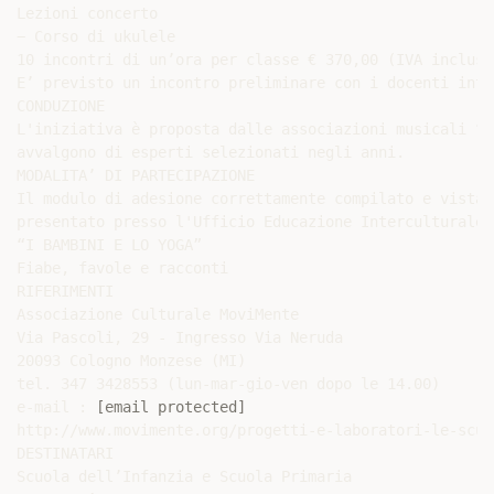
Lezioni concerto

− Corso di ukulele

10 incontri di un’ora per classe € 370,00 (IVA inclusa)
E’ previsto un incontro preliminare con i docenti inte
CONDUZIONE

L'iniziativa è proposta dalle associazioni musicali “C
avvalgono di esperti selezionati negli anni.

MODALITA’ DI PARTECIPAZIONE

Il modulo di adesione correttamente compilato e vistat
presentato presso l'Ufficio Educazione Interculturale,
“I BAMBINI E LO YOGA”

Fiabe, favole e racconti

RIFERIMENTI

Associazione Culturale MoviMente

Via Pascoli, 29 - Ingresso Via Neruda

20093 Cologno Monzese (MI)

tel. 347 3428553 (lun-mar-gio-ven dopo le 14.00)

e-mail : 
[email protected]
http://www.movimente.org/progetti-e-laboratori-le-scuol
DESTINATARI

Scuola dell’Infanzia e Scuola Primaria
