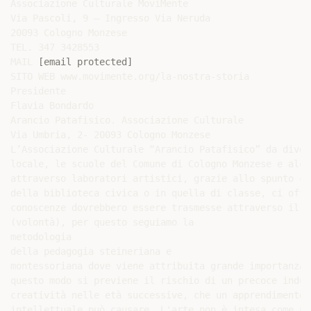
Associazione Culturale MoviMente

Via Pascoli, 9 – Ingresso Via Neruda

20093 Cologno Monzese

TEL. 347 3428553

MAIL 
[email protected]
SITO WEB www.movimente.org/la-nostra-storia

Presidente

Flavia Bondardo

Arancio Patafisico. Associazione Culturale

Via Umbria, 2- 20093 Cologno Monzese

L’Associazione Culturale “Arancio Patafisico” da diver
locale, le scuole del Comune di Cologno Monzese e alcu
attraverso laboratori artistici, grazie allo spunto ch
della biblioteca civica o in quella di classe, ci offr
conoscenze dovrebbero essere trasmesse attraverso il s
(volontà), per questo seguiamo la

metodologia

della pedagogia steineriana e

montessoriana dove viene attribuita grande importanza 
questo modo si previene il rischio di un precoce indur
creatività nelle età successive, che un apprendimento 
intellettuale può causare. L'arte non è intesa come un