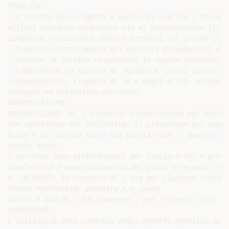
FINALITA’

- L’intento del progetto è quello di coprire i bisogni
allievi portando attenzione sia al potenziamento fisic
dinamiche relazionali-emotive presenti nel gruppo class
- Eseguire correttamente gli esercizi propedeutici d’a
- Giocare le partite rispettando le regole fondamental
- Comprendere lo spirito di squadra e i suoi valori di
responsabilità, rispetto di sé e degli altri, solidari
coraggio ed iniziativa personale.

ORGANIZZAZIONE

PRESENTAZIONE: N. 1 incontro/ presentazione per tutte 
che aderiscono all’iniziativa. Si presentano gli aspet
Rugby e si colloca sotto una giusta luce l’ aspetto di
questo gioco

I percorsi sono differenziati per fascia d’età e preve
complessità e approfondimento del gioco a seconda live
N. INCONTRI: 10 incontri di 1 ora per ciascuna classe 
SPAZIO NECESSARIO: palestra e/o campo

COSTI: € 250,00 – IVA compresa - per l’intero ciclo

CONDUZIONE

L’iniziativa sarà condotta dagli esperti-sportivi dell