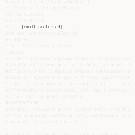
Scuola di musica “Claudio Monteverdi”

via Petrarca 9, Cologno Monzese

Tel: 02 87167810

Cell: 349 6021933

email: 
[email protected]
sito web: www.orecchioalato.it

DESTINATARI

Classi della scuola primaria

FINALITA’

Con questo progetto vogliamo proporre un percorso musi
dagli USA all’estrema punta delle Ande, fra popoli con
dell’incontro fra la matrice latina e anglosassone di 
popolazioni autoctone e quella africana importata all’
Tramite il linguaggio musicale vogliamo offrire un’occ
confrontandosi e integrandosi, così come è avvenuto ne
musicali nati da questi incontri.

ORGANIZZAZIONE

Intendiamo realizzare questo viaggio nelle terre d’olt
lezioni di musica, basate su canto, espressione corpor
proponendo tre lezioni concerto:

-

Un mondo di “chitarre”: dall’Europa all’America
