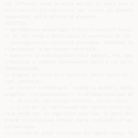
non soffocata (come in molti adulti) si dovrà fare in 
molte possibilità espressive, per creare una dimension
suggestioni nella materia da plasmare.

OBIETTIVI

• Sperimentare metodologie artistico-creative finalizz
di sé, del corpo e delle capacità espressive di cui og
• Incoraggiare la creatività personale, favorendo la l
stimolandone la percezione sensoriale.

• Agevolare la comunicazione tra i bambini, nei rappor
attenzione ai bambini diversamente abili o con diffico
ORGANIZZAZIONE

Si propone un ciclo di 6 incontri, della durata di 2 o
così suddivise:

- Un incontro preliminare, rivolto ai docenti, della d
progetto, l'organizzazione e la calendarizzazione degl
- n. 10 ore di laboratorio frontale, con la classe.

- n. 1 ora per la restituzione del lavoro svolto coi ba
Si prevede che, ad esperienza conclusa, le opere dei b
grande installazione corale; verrà realizzata un'opera
cittadinanza.

Si richiede di poter utilizzare uno spazio ampio; ladd