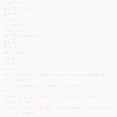
insegnanti

nell’inserimento

alunni

“società

scolastica”.

insegnanti

nell’inserimento

deglidegli

alunni

nellanella

“società

scolastica”.

SPAZI

Il programma può essere svolto nella palestra della sc
ABBIGLIAMENTO

Tuta da ginnastica, calze antiscivolo.

COSTI

Scuola dell’Infanzia: n. 5 incontri € 350,00 - IVA com
Scuola Primaria:

n. 8 incontri € 500,00 - IVA compresa - per classe

Il costo comprende:
