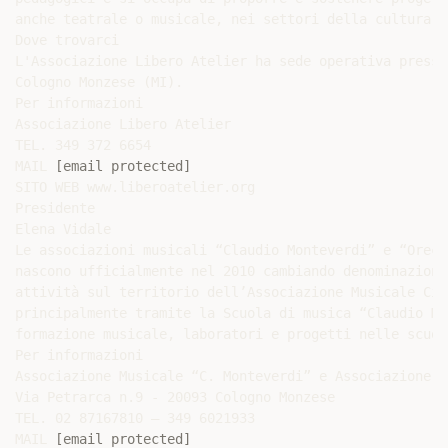
anche teatrale o musicale, nei settori della cultura, 
Dove trovarci

L'Associazione Libero Atelier ha sede operativa presso
Cologno Monzese (MI).

Per informazioni

Associazione Libero Atelier

TEL. 349 372 6654

MAIL 
[email protected]
SITO WEB www.liberoatelier.org

Presidente

Elena Vidale

Le associazioni musicali “Claudio Monteverdi” e “Orecc
nascono ufficialmente nel 2010 cambiando denominazione
attività sul territorio dell’Associazione Musicale Cit
principalmente tramite la Scuola di musica “Claudio Mo
formazione musicale, laboratori e progetti nelle scuole
Per informazioni

Associazione Musicale “C. Monteverdi” e Associazione m
Via Petrarca n.9 - 20093 Cologno Monzese

TEL. 02 87167810 – 349 6021933

MAIL 
[email protected]