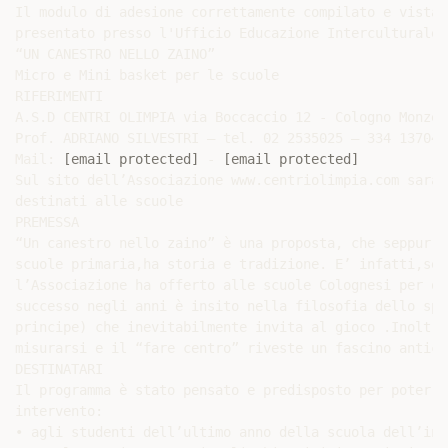
Il modulo di adesione correttamente compilato e vistat
presentato presso l'Ufficio Educazione Interculturale,
“UN CANESTRO NELLO ZAINO”

Micro e Mini basket per le scuole

RIFERIMENTI

A.S.D CENTRI OLIMPIA via Boccaccio 12 - Cologno Monzes
Prof. ADRIANO SILVESTRI – tel. 02 2535025 – 334 1370420
Mail: 
[email protected]
 - 
[email protected]
Sul sito dell’Associazione www.centriolimpia.com sarà 
destinati alle scuole

PREMESSA

“Un canestro nello zaino” è una proposta, che seppur u
scuole primaria,ha storia e tradizione. E’ infatti,sem
l’Associazione ha offerto alle scuole Colognesi per qu
successo negli anni è insito nella filosofia dello spo
principe) che inevitabilmente invita al gioco .Inoltre
misurarsi e il “fare centro” riveste un fascino antico.
DESTINATARI

Il programma è stato pensato e predisposto per poter e
intervento:

• agli studenti dell’ultimo anno della scuola dell’inf