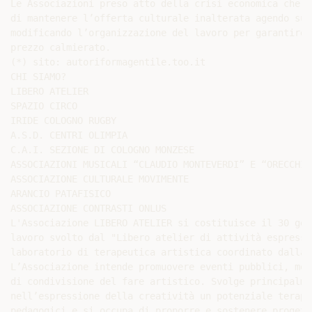
Le Associazioni preso atto della crisi economica che i
di mantenere l’offerta culturale inalterata agendo sul
modificando l’organizzazione del lavoro per garantire 
prezzo calmierato.

(*) sito: autoriformagentile.too.it

CHI SIAMO?

LIBERO ATELIER

SPAZIO CIRCO

IRIDE COLOGNO RUGBY

A.S.D. CENTRI OLIMPIA

C.A.I. SEZIONE DI COLOGNO MONZESE

ASSOCIAZIONI MUSICALI “CLAUDIO MONTEVERDI” E “ORECCHIOA
ASSOCIAZIONE CULTURALE MOVIMENTE

ARANCIO PATAFISICO

ASSOCIAZIONE CONTRASTI ONLUS

L'Associazione LIBERO ATELIER si costituisce il 30 gen
lavoro svolto dal "Libero atelier di attività espressi
laboratorio di terapeutica artistica coordinato dalla 
L’Associazione intende promuovere eventi pubblici, mom
di condivisione del fare artistico. Svolge principalme
nell’espressione della creatività un potenziale terape
pedagogici e si occupa di proporre e sostenere progett