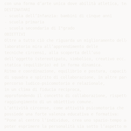
con una forma d’arte unica dove abilità atletica, teat
DESTINATARI

- scuola dell’Infanzia: bambini di cinque anni

- scuola primaria

- scuola secondaria di I°grado

OBIETTIVI

Oltre a tutto ciò che riguarda un miglioramento delle 
laboratorio mira all’apprendimento delle

tecniche circensi, alla scoperta dell’uso

dell’oggetto (stereotipato, simbolico, creativo ecc..)
statica (equilibrio) ed in forma dinamica.

Ritmo e coordinazione, equilibrio e postura, capacità 
di squadra e spirito di collaborazione, in altre parol
percorso ludico-psicomotorio e relazionale,

in un clima di fiducia reciproca,

approfondendo il concetto di collaborazione, rispetto 
raggiungimento di un obiettivo comune.

L’attività circense, come attività psicomotoria che la
possiede una forte valenza educativa e formativa:

“Pone al centro l’individuo, crea uno spazio-tempo acc
poter esprimere la personalità sia sotto l’aspetto mot