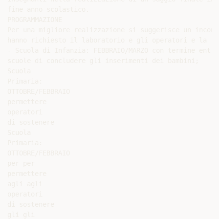
fine anno scolastico.

PROGRAMMAZIONE

Per una migliore realizzazione si suggerisce un incont
hanno richiesto il laboratorio e gli operatori e la re
- Scuola di Infanzia: FEBBRAIO/MARZO con termine entro
scuole di concludere gli inserimenti dei bambini;

Scuola

Primaria:

OTTOBRE/FEBBRAIO

permettere

operatori

di sostenere

Scuola

Primaria:

OTTOBRE/FEBBRAIO

per per

permettere

agli agli

operatori

di sostenere

gli gli
