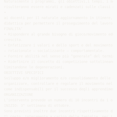
Naturalmente i programmi, gli obiettivi,i tempi, i met
risulteranno essere mirati e cadenzati sulle classi di
•

ai docenti per il naturale aggiornamento in itinere, v
didattica per permettere il proseguimento del lavoro.

FINALITA’

• Rispondere al grande bisogno di gioco/movimento educ
crescita.

• Enfatizzare i valori e dello sport e del movimento i
– relazionale – socializzante – comportamentale.

• Fornire abilità nel senso più “generale” del termine.
• Ridefinire il concetto di competizione sottolineando
limitandone le degenerazioni.

OBIETTIVI SPECIFICI

Sviluppo e/o miglioramento e/o consolidamento delle ca
organizzare, controllare e regolare il movimento nel t
come indispensabili per il successo degli apprendiment
ORGANIZZAZIONE

L’intervento prevede un numero di 10 incontri da 1 ora.
INIZIO: 3^ settimana di ottobre.

Sono previsti inoltre due incontri rispettivamente di 
Il costo, interamente a carico delle famiglie, per il 