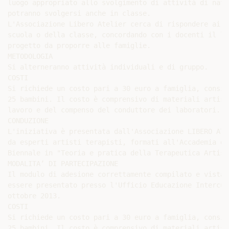
luogo appropriato allo svolgimento di attività di natu
potranno svolgersi anche in classe.

L'Associazione Libero Atelier cerca di rispondere ai b
scuola o della classe, concordando con i docenti il la
progetto da proporre alle famiglie.

METODOLOGIA

Si alterneranno attività individuali e di gruppo.

COSTI

Si richiede un costo pari a 30 euro a famiglia, consid
25 bambini. Il costo è comprensivo di materiali artist
lavoro e del compenso del conduttore dei laboratori.

CONDUZIONE

L'iniziativa è presentata dall'Associazione LIBERO ATE
da esperti artisti terapisti, formati all'Accademia di
Biennale in "Teoria e pratica della Terapeutica Artisti
MODALITA’ DI PARTECIPAZIONE

Il modulo di adesione correttamente compilato e vistat
essere presentato presso l'Ufficio Educazione Intercul
ottobre 2013.

COSTI

Si richiede un costo pari a 30 euro a famiglia, consid
25 bambini. Il costo è comprensivo di materiali artist