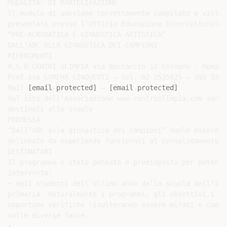
MODALITA’ DI PARTECIPAZIONE

Il modulo di adesione correttamente compilato e vistat
presentato presso l'Ufficio Educazione Interculturale,
“PRE-ACROBATICA E GINNASTICA ARTISTICA”

DALL’ABC ALLA GINNASTICA DEI CAMPIONI

RIFERIMENTI

A.S.D CENTRI OLIMPIA via Boccaccio 12 Cologno - Monzes
Prof.ssa LORENA CINQUETTI – tel. 02 2535025 – 393 33255
Mail 
[email protected]
 – 
[email protected]
Sul sito dell’Associazione www.centriolimpia.com sarà 
destinati alle scuole

PREMESSA

“Dall’ABC alla ginnastica dei campioni“ vuole essere u
delineato da esperienze funzionali al consolidamento d
DESTINATARI

Il programma è stato pensato e predisposto per poter e
intervento:

• agli studenti dell’ultimo anno della scuola dell’inf
primaria. Naturalmente i programmi, gli obiettivi,i te
opportune verifiche risulteranno essere mirati e caden
sulle diverse fasce.

•
