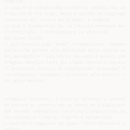
FINALITA’

Lo yoga è un’antichissima disciplina indiana, non una 
l’equilibrio tra corpo, mente e spirito da raggiungere
conoscenza del corpo e della mente, è armonia.

Lo yoga è fondamentale per la crescita armoniosa dei b
l’affettività, l’intelligenza e la socialità.

Sul piano fisico:

1. gli esercizi yoga “āsana” irrobustiscono, rendono e
postura che portano alla deviazione della colonna vert
dei movimenti e l’equilibrio. Non solo i muscoli sono 
traggono benefici tutti gli organi interni e soprattut
2. attraverso esercizi di respirazione “pranayama” si 
correttamente, rendendoli resistenti alle malattie res
Sul piano mentale:

-

-

insegna a rilassarsi, a stare in silenzio, a concentra
ad entrare in contatto con se stessi ed a migliorare i
Non essendo competitivo, favorisce l’acquisizione di r
instaurando un clima di rispetto e solidarietà

L’equilibrio raggiunto sul piano fisico attraverso le 
mentale.
