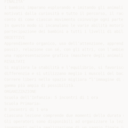
FINALITA’

I bambini imparano esplorando e imitando gli animali g
motivati dalla curiosità e tutto il percorso, il racco
conto di come ciascun movimento coinvolge ogni parte d
In questo modo si incanalano le varie abilità motorie 
partecipazione dei bambini a tutti i livelli di abilità
OBIETTIVI

Apprendimento organico, uso dell’attenzione, apprendim
passi), relazione con sé, con gli altri, con l’ambient
una rappresentazione grafica (maschere degli animali, 
RISULTATI

Si migliora la stabilità e l’equilibrio, si favorisce 
differenzia e si utilizzano meglio i muscoli del bacin
Correre liberi nello spazio migliora “l’immagine di sé
gamma più ampia di possibilità.

ORGANIZZAZIONE

Scuola dell’Infanzia: 5 incontri di 1 ora

Scuola Primaria:

8 incontri di 1 ora

Ciascuna lezione comprende due momenti della durata di
Gli operatori sono disponibili ad organizzare la lezio
insegnanti nella realizzazione di un saggio finale in 