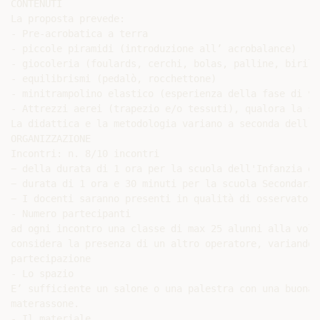
CONTENUTI

La proposta prevede:

- Pre-acrobatica a terra

- piccole piramidi (introduzione all’ acrobalance)

- giocoleria (foulards, cerchi, bolas, palline, birilli
- equilibrismi (pedalò, rocchettone)

- minitrampolino elastico (esperienza della fase di vol
- Attrezzi aerei (trapezio e/o tessuti), qualora la st
La didattica e la metodologia variano a seconda dell’et
ORGANIZZAZIONE

Incontri: n. 8/10 incontri

− della durata di 1 ora per la scuola dell'Infanzia e 
− durata di 1 ora e 30 minuti per la scuola Secondaria
− I docenti saranno presenti in qualità di osservatori
- Numero partecipanti

ad ogni incontro una classe di max 25 alunni alla volt
considera la presenza di un altro operatore, variando 
partecipazione

- Lo spazio

E’ sufficiente un salone o una palestra con una buona 
materassone.

- Il materiale
