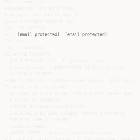
Per Informazioni

Associazione Contrasti Onlus

Sede operativa: Via Milano, 32

20093 – Cologno Monzese (MI)

TEL. 338 2917011

MAIL 
[email protected]
; 
[email protected]
Presidente

Ilaria Balzarini

LE NOSTRE PROPOSTE

− QUALE MERAVIGLIA?! - Il giardino segreto

− FACCIAMO CIRCO! - Laboratorio di piccolo circo

− LA SCUOLA IN META

− PRE-ACROBATICA E GINNASTICA ARTISTICA - dall’ABC alla
“ginnastica dei campioni”

− UN CANESTRO NELLO ZAINO - Micro e Mini basket per le 
− A SCUOLA IN MONTAGNA

− MUSICHE DA TERRE D'OLTREOCEANO

− I BAMBINI E LO YOGA - Fiabe, favole e racconti

− MUOVERSI COME GLI ANIMALI

− CRONOLOGICAMENTE

− ANDARE OLTRE ...paura e stupore del nuovo

− LA BOTTEGA DELLE EMOZIONI: il racconto che viene dal 