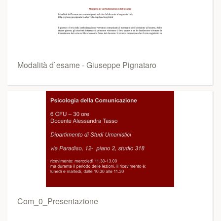
Modalità d`esame - Giuseppe Pignataro
Com_0_Presentazione