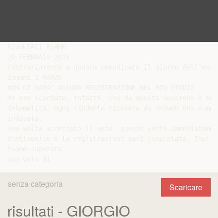
RISULTATI ESAME

20 FEBBRAIO 2015

Contrariamente a quanto comunicato il giorno dell’esame
domani 3 MARZO

NON CI SARA’ ALCUNA REGISTRAZIONE NEL MIO STUDIO

Mi ero scordato, infatti, che da questa sessione è in 
telematica. Ogni studente riceverà da Uniweb una e-mal
indicata.

Una volta accettato il voto, questo verrà immediatamen
elettronico e la registrazione sarà completata. Invito
Esame superato

senza categoria
Scaricare
risultati - GIORGIO