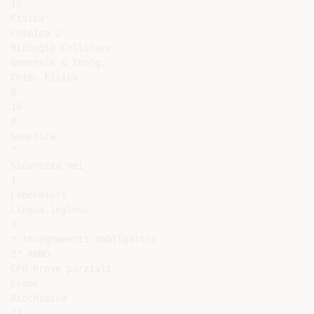
10

Fisica*

Chimica 2

Biologia Cellulare

Generale & Inorg.

Chim. Fisica

8

10

8

Genetica

7

Sicurezza nei

1

Laboratori

Lingua inglese

3

* Insegnamenti obbligatori

2° ANNO

CFU Prove parziali

Esame

Biochimica

12
