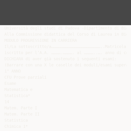
Università degli studi di Padova -Dipartimento di Biolo
Alla Commissione didattica del Corso di Laurea in Biot
MODULO PROGRESSIONE IN CARRIERA

Il/La sottoscritto/a………………………………………………………..Matricola n
iscritto per l’A.A. ………….…………. al …………..…. anno di cor
DICHIARA di aver già sostenuto i seguenti esami:

(Barrare con una X le caselle dei moduli/esami superat
1° ANNO

CFU Prove parziali

Esame

Matematica e

Statistica*

14

Matem. Parte I

Matem. Parte II

Statistica

Chimica 1*
