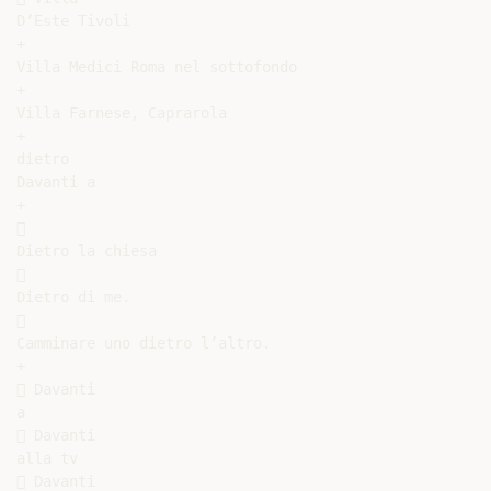
D’Este Tivoli

+

Villa Medici Roma nel sottofondo

+

Villa Farnese, Caprarola

+

dietro

Davanti a

+



Dietro la chiesa



Dietro di me.



Camminare uno dietro l’altro.

+

 Davanti

a

 Davanti

alla tv

 Davanti
