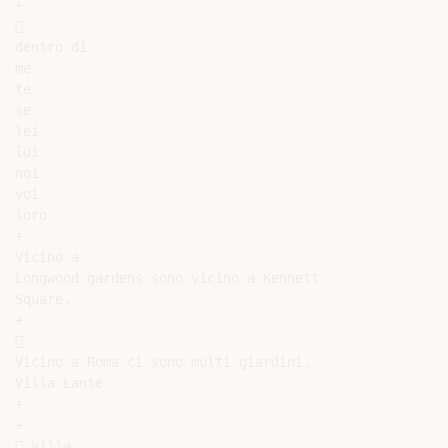
+



dentro di

me

te

se

lei

lui

noi

voi

loro

+

Vicino a

Longwood gardens sono vicino a Kennett

Square.

+



Vicino a Roma ci sono multi giardini.

Villa Lante

+

+

 Villa
