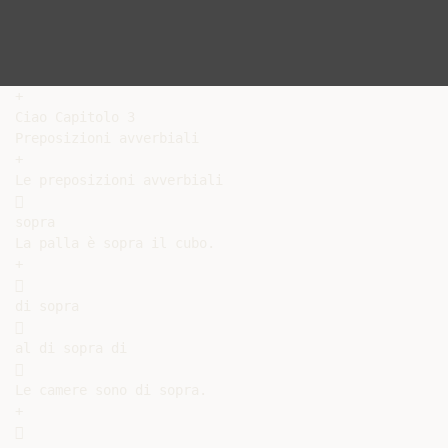
+

Ciao Capitolo 3

Preposizioni avverbiali

+

Le preposizioni avverbiali



sopra

La palla è sopra il cubo.

+



di sopra



al di sopra di



Le camere sono di sopra.

+


