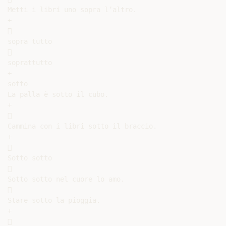
Metti i libri uno sopra l’altro.

+



sopra tutto



soprattutto

+

sotto

La palla è sotto il cubo.

+



Cammina con i libri sotto il braccio.

+



Sotto sotto



Sotto sotto nel cuore lo amo.



Stare sotto la pioggia.

+


