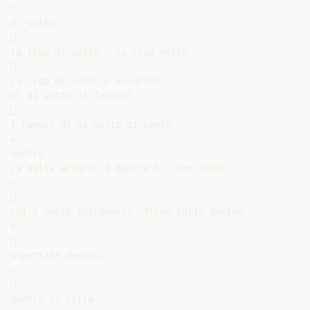


di sotto



la riga di sotto = la riga sotto



La riga di sotto è azzurro?

al di sotto di (above)



i numeri al di sotto di cento

+

dentro

La palla azzurro è dentro il cubo rosso.

+



Lei è molto introversa. Tiene tutto dentro.

+



Aspettate dentro.

+



dentro la città
