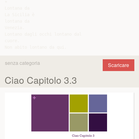
+

Lontana da

La Sicilia è

lontana da

Venezia.

Lontano dagli occhi lontano dal

cuore.

senza categoria
Scaricare
Ciao Capitolo 3.3