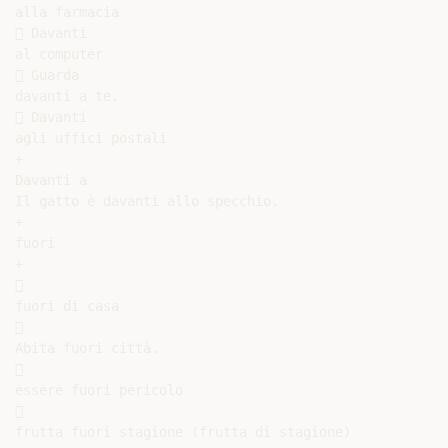
alla farmacia

 Davanti

al computer

 Guarda

davanti a te.

 Davanti

agli uffici postali

+

Davanti a

Il gatto è davanti allo specchio.

+

fuori

+



fuori di casa



Abita fuori città.



essere fuori pericolo



frutta fuori stagione (frutta di stagione)
