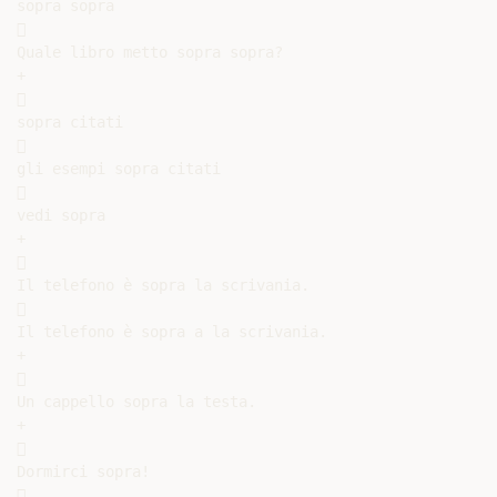
sopra sopra



Quale libro metto sopra sopra?

+



sopra citati



gli esempi sopra citati



vedi sopra

+



Il telefono è sopra la scrivania.



Il telefono è sopra a la scrivania.

+



Un cappello sopra la testa.

+



Dormirci sopra!


