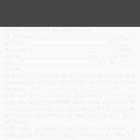
DOMANDA ISCRIZIONE per maggiorenni

LA SOTTOSCRITTA/O __________________________C.F.______
NATA/O A ________________________________ IL _________
RESIDENTE A __________________________________PROV.___
IN VIA ___________________________ N.______ E-MAIL ___
CELL. _______________________________TEL. AB. ________
CHIEDE

al Consiglio Direttivo di accogliere la domanda di isc
frequenza al corso di Pattinaggio Artistico a rotelle 
DICHIARA

o Di aver preso visione del Regolamento interno, accet
o Di aver preso conoscenza delle norme statutarie che 
(disponibile su www.skatingveduggio.it ) e quelle dell
Pattinaggio (disponibile su www.fihp.org) alla quale l
affiliata.

o di essere consapevole che l’iscrizione prevede l’imp
associativa e del corrispettivo trimestrale relativo a