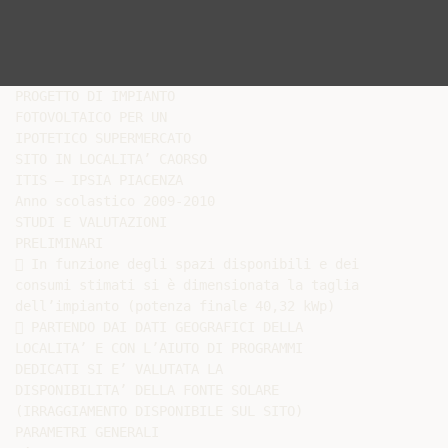
PROGETTO DI IMPIANTO

FOTOVOLTAICO PER UN

IPOTETICO SUPERMERCATO

SITO IN LOCALITA’ CAORSO

ITIS – IPSIA PIACENZA

Anno scolastico 2009-2010

STUDI E VALUTAZIONI

PRELIMINARI

 In funzione degli spazi disponibili e dei

consumi stimati si è dimensionata la taglia

dell’impianto (potenza finale 40,32 kWp)

 PARTENDO DAI DATI GEOGRAFICI DELLA

LOCALITA’ E CON L’AIUTO DI PROGRAMMI

DEDICATI SI E’ VALUTATA LA

DISPONIBILITA’ DELLA FONTE SOLARE

(IRRAGGIAMENTO DISPONIBILE SUL SITO)

PARAMETRI GENERALI
