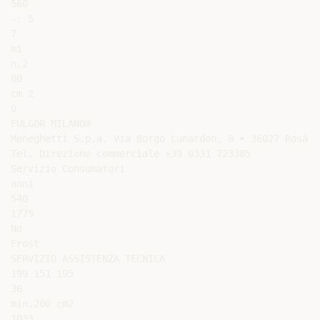
560

-: 5

7

mi

n.2

00

cm 2

0

FULGOR MILANO®

Meneghetti S.p.a. Via Borgo Lunardon, 8 • 36027 Rosà (
Tel. Direzione commerciale +39 0331 723385

Servizio Consumatori

anni

540

1775

No

Frost

SERVIZIO ASSISTENZA TECNICA

199 151 195

36

min.200 cm2

1033
