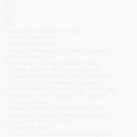
A++

min

680

713

Frigorifero combinato da incasso con

cerniere autoportanti

Ŷ Capacità totale 278 l.

Ŷ Display elettronico con comandi a sensori

Ŷ Illuminazione a Led

Ŷ Ventola per il freddo forzato (ARIA+)

Ŷ Sistema NO-FROST nel vano congelatore

Ŷ 2 temperature distinte visibili sul display

Ŷ 2 circuiti di raffreddamento separato

Ŷ Rivestimento anti-batterico per interno vani

Ŷ 4 ripiani in vetro temprato di sicurezza, di

cui uno divisibile

Ŷ Ripiano in metallo porta bottiglie vino

Ŷ Balconcini e cassetti con inserti metallici

Ŷ 1 cassetto FRESCO (1-5°C)

Ŷ 1 cassetto PRONTO

Ŷ 3 cassetti trasparenti nel vano congelatore
