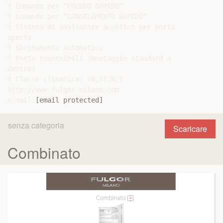
Ŷ Comando per “FREDDO RAPIDO”

Ŷ Comando per “CONGELAMENTO RAPIDO”

Ŷ Sistema di avvisatore acustico per porta

aperta

Ŷ Sbrinamento automatico

Ŷ Porte reversibili (montaggio standard a

destra)

Ŷ Classe climatica: SN,ST,N,T

http://www.fulgor-milano.com

e-mail:
[email protected]
senza categoria
Scaricare
Combinato