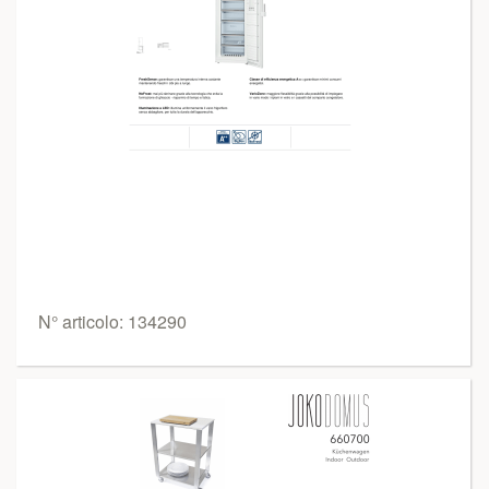
N° articolo: 134290