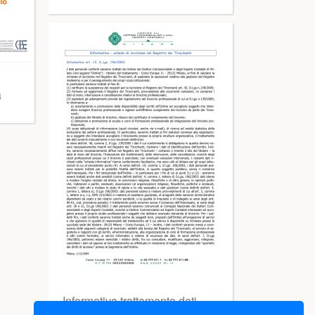
a
Informativa trattamento dati
personali ai sensi dell`art. 13