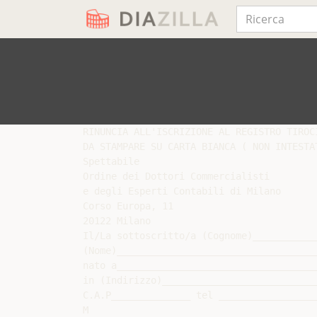
RINUNCIA ALL'ISCRIZIONE AL REGISTRO TIROCI
DA STAMPARE SU CARTA BIANCA ( NON INTESTAT
Spettabile

Ordine dei Dottori Commercialisti

e degli Esperti Contabili di Milano

Corso Europa, 11

20122 Milano

Il/La sottoscritto/a (Cognome)___________
(Nome)___________________________________
nato a___________________________________
in (Indirizzo)___________________________
C.A.P______________ tel _________________
M
