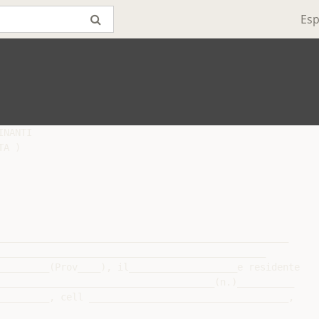
Esp
NANTI

A )

___________________________________________________

_______________________________________________

_________(Prov____), il___________________e residente

______________________________________(n.)__________

_________, cell ___________________________________,
