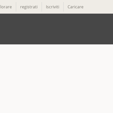
lorare
registrati
Iscriviti
Caricare