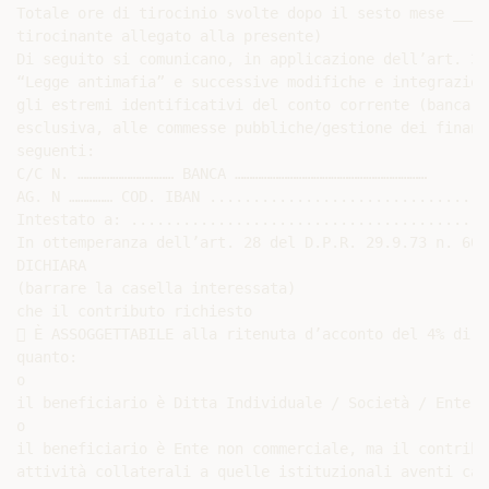
Totale ore di tirocinio svolte dopo il sesto mese ____
tirocinante allegato alla presente)

Di seguito si comunicano, in applicazione dell’art. 3 
“Legge antimafia” e successive modifiche e integrazion
gli estremi identificativi del conto corrente (bancari
esclusiva, alle commesse pubbliche/gestione dei finanz
seguenti:

C/C N. …………………………… BANCA …………………………………………………………

AG. N …………… COD. IBAN ................................
Intestato a: .........................................
In ottemperanza dell’art. 28 del D.P.R. 29.9.73 n. 600
DICHIARA

(barrare la casella interessata)

che il contributo richiesto

 È ASSOGGETTABILE alla ritenuta d’acconto del 4% di c
quanto:

o

il beneficiario è Ditta Individuale / Società / Ente C
o

il beneficiario è Ente non commerciale, ma il contribu
attività collaterali a quelle istituzionali aventi car