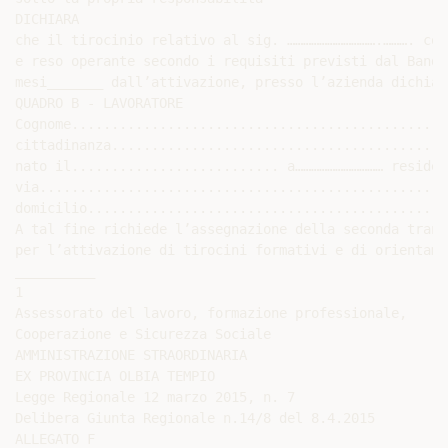
DICHIARA

che il tirocinio relativo al sig. …………………………….………. com
e reso operante secondo i requisiti previsti dal Bando
mesi_______ dall’attivazione, presso l’azienda dichiara
QUADRO B - LAVORATORE

Cognome...............................................
cittadinanza..........................................
nato il.......................... a…………………………… residen
via...................................................
domicilio.............................................
A tal fine richiede l’assegnazione della seconda tranc
per l’attivazione di tirocini formativi e di orientame
__________

1

Assessorato del lavoro, formazione professionale,

Cooperazione e Sicurezza Sociale

AMMINISTRAZIONE STRAORDINARIA

EX PROVINCIA OLBIA TEMPIO

Legge Regionale 12 marzo 2015, n. 7

Delibera Giunta Regionale n.14/8 del 8.4.2015

ALLEGATO F
