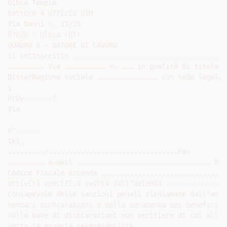
Olbia Tempio

Settore 4 Ufficio UIM

Via Nanni n. 17/19

07026 - Olbia (OT)

QUADRO A – DATORE DI LAVORO

Il sottoscritto ......................................
……………………. Via ………………………… n. ……… in qualità di titolare
Ditta/Ragione Sociale ……………………………………… con sede legale 
(

Prov.......)

Via

..........................................

n°......

tel.

........./................................Fax

……………………… e-mail ................................. Par
Codice Fiscale Azienda ...............................
attività specifica svolta dall’azienda ...............
Consapevole delle sanzioni penali richiamate dall’art.
mendaci dichiarazioni e della decadenza dei benefici e
sulla base di dichiarazioni non veritiere di cui all’a
sotto la propria responsabilità
