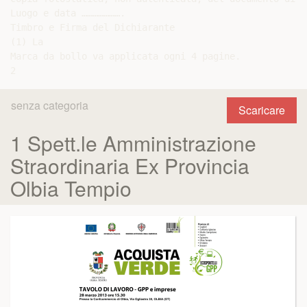
Luogo e data ………………….

Timbro e Firma del Dichiarante

(1) La

Marca da bollo va applicata ogni 4 pagine.

senza categoria
Scaricare
1 Spett.le Amministrazione
Straordinaria Ex Provincia
Olbia Tempio