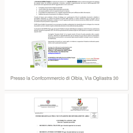
Presso la Confcommercio di Olbia, Via Ogliastra 30