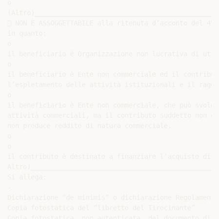
o

(Altro)_______________________________________________
 NON È ASSOGGETTABILE alla ritenuta d’acconto del 4% 
in quanto:

o

il beneficiario è Organizzazione non lucrativa di util
o

il beneficiario è Ente non commerciale ed il contribut
l’espletamento delle attività istituzionali e il raggi
o

il beneficiario è Ente non commerciale, che può svolge
attività commerciali, ma il contributo suddetto non è 
non produce reddito di natura commerciale.

o

o

il contributo è destinato a finanziare l’acquisto di b
Altro)________________________________________________
Si allega:

-

Dichiarazione “de minimis” o dichiarazione Regolamento
Copia fotostatica del “libretto del Tirocinante”

Copia fotostatica, non autenticata, del documento di i