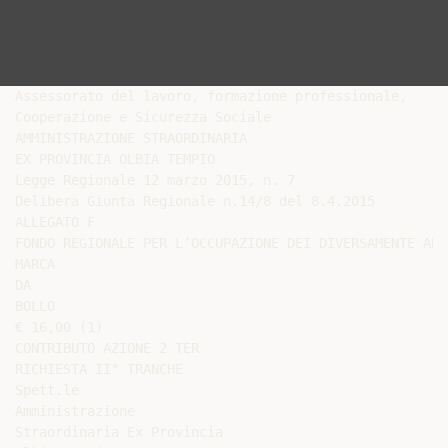
Assessorato del lavoro, formazione professionale,

Cooperazione e Sicurezza Sociale

AMMINISTRAZIONE STRAORDINARIA

EX PROVINCIA OLBIA TEMPIO

Legge Regionale 12 marzo 2015, n. 7

Delibera Giunta Regionale n.14/8 del 8.4.2015

ALLEGATO F

FONDO REGIONALE PER L’OCCUPAZIONE DEI DIVERSAMENTE ABIL
MARCA

DA

BOLLO

€ 16,00 (1)

CONTRIBUTO AZIONE 2 TER

RICHIESTA II° TRANCHE

Spett.le

Amministrazione

Straordinaria Ex Provincia
