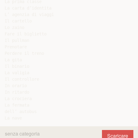
La prima classe

La carta d’identita

L’ agenzia di viaggi

Il cartello

Lo zaino

Fare il biglietto

Il pullman

Prenotare

Perdere il treno

La gita

Il binario

La valigia

Il controllore

In orario

In ritardo

La crociera

La fermata

dell’ autobus

senza categoria
Scaricare