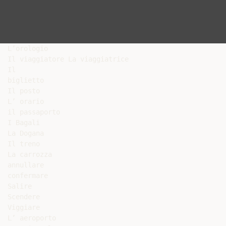
L’orologio

Il viaggiatore La viaggiatrice

Il

biglietto

Il posto

L’ orario

il passaporto

I Bagali

La Dogana

Il treno

La carrozza

annullare

confermare

Salire

Scendere

Viggiare

L’ aeroporto
