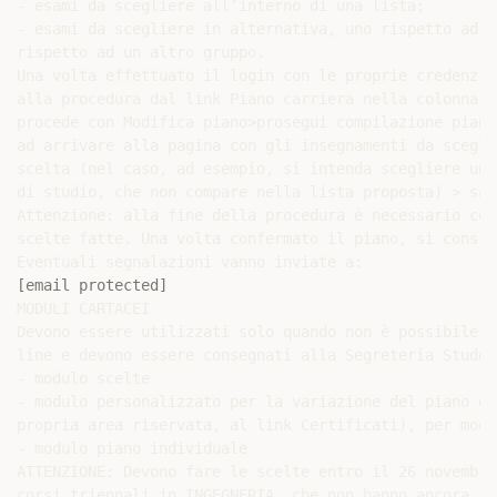
- esami da scegliere all’interno di una lista;

- esami da scegliere in alternativa, uno rispetto ad u
rispetto ad un altro gruppo.

Una volta effettuato il login con le proprie credenzia
alla procedura dal link Piano carriera nella colonna a
procede con Modifica piano>prosegui compilazione piano
ad arrivare alla pagina con gli insegnamenti da scegli
scelta (nel caso, ad esempio, si intenda scegliere un 
di studio, che non compare nella lista proposta) > sal
Attenzione: alla fine della procedura è necessario con
scelte fatte. Una volta confermato il piano, si consig
[email protected]
MODULI CARTACEI

Devono essere utilizzati solo quando non è possibile a
line e devono essere consegnati alla Segreteria Student
- modulo scelte

- modulo personalizzato per la variazione del piano di
propria area riservata, al link Certificati), per modi
- modulo piano individuale

ATTENZIONE: Devono fare le scelte entro il 26 novembre
corsi triennali in INGEGNERIA, che non hanno ancora su