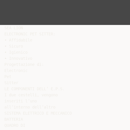
SEA LION

ELECTRONIC PET SITTER:

• Affidabile

• Sicuro

• Igienico

• Innovativo

Progettazione di:

Electronic

Pet

Sitter

LE COMPONENTI DELL’ E.P.S.

I due cestelli, vengono

inseriti l’uno

all’interno dell’altro

SISTEMA ELETTRICO E MECCANICO

BATTERIA

QUADRO DI
