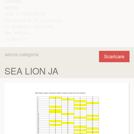
COMANDO

MOTORE

LEVA A CRICCHETTO

Microswitch di sicurezza

Il prodotto funziona:

Max mangia….

senza categoria
Scaricare
SEA LION JA