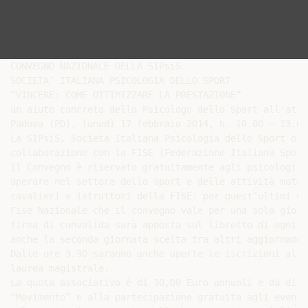
CONVEGNO NAZIONALE DELLA SIPsiS

SOCIETA’ ITALIANA PSICOLOGIA DELLO SPORT

“VINCERE: COME OTTIMIZZARE LA PRESTAZIONE”

un aiuto concreto dello Psicologo dello Sport all'atlet
Padova (PD), lunedì 17 febbraio 2014, h. 10.00 – 13.00

La SIPsiS, Società Italiana Psicologia dello Sport org
collaborazione con la FISE (Federazione Italiana Sport
Il Convegno è riservato gratuitamente agli psicologi i
operare nel settore dello sport e delle attività motor
cavalieri e istruttori della FISE: per quest’ultimi è 
Fise Nazionale che il convegno vale per una sola giorn
firma di convalida sarà apposta sul libretto di ogni i
anche la seconda giornata scelta tra altri aggiornamen
Dalle ore 9.30 saranno anche aperte le iscrizioni alla
laurea magistrale.

La quota associativa è di 30,00 Euro annuali e dà diri
“Movimento” e alla partecipazione gratuita agli eventi