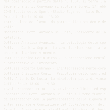
Nel pomeriggio a partire dalle h. 16.45 si terrà l’ass
Sede e orari: il Convegno si svolgerà lunedì 17 febbra
CONI Scuola dello Sport (Stadio Euganeo - Lato Est - C
Presentazioni: 10.00 – 13.00

Introduzione dei lavori da parte della Presidente del 
Valle.

Moderatore: Dott. Antonio De Lucia, Presidente della SI
Relatori:

Dott.ssa Annalisa Avancini - La psicologia dello sport
Dott.ssa Daniela Sepio - La comunicazione con l'atleta
una comunicazione vincente.

Dott.ssa Marina Gerin Birsa - La preparazione mentale 
e prospettive di intervento.

Dott.ssa Roberta Lubrano - L’integrazione mente-corpo 
Dott.ssa Cristiana Conti - Psicologia dello sport ed i
Dott. Antonio De Lucia- La nikefobia: paura di vincere
Coffee Break 13.00 - 14.30

Tavola rotonda: 14.30 – 16.30 Vincere: limiti ed esper
Condotta dal Dott. Antonio De Lucia sul tema “Come inc
di allenatore” con la partecipazione della signora Bar
internazionale e Consigliere del Co.Re.Veneto), del Do
Argenton (cavaliere e istruttore), il signor Gilberto 