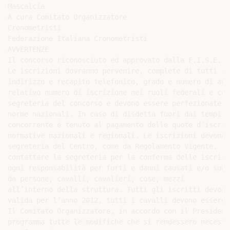
Mascalcia

A cura Comitato Organizzatore

Cronometristi

Federazione Italiana Cronometristi

AVVERTENZE

Il concorso riconosciuto ed approvato dalla F.I.S.E. s
Le iscrizioni dovranno pervenire, complete di tutti i 
indirizzo e recapito telefonico, grado e numero di aut
relativo numero di iscrizione nei ruoli federali e cat
segreteria del concorso e devono essere perfezionate n
norme nazionali. In caso di disdetta fuori dai tempi r
concorrente è tenuto al pagamento delle quote d’iscriz
normative nazionali e regionali. Le iscrizioni devono 
segreteria del Centro, come da Regolamento Vigente. I 
contattare la segreteria per la conferma delle iscrizi
ogni responsabilità per furti e danni causati e/o subit
da persone, cavalli, cavalieri, cose, mezzi

all’interno della struttura. Tutti gli iscritti devono
valida per l’anno 2012, tutti i cavalli devono essere 
Il Comitato Organizzatore, in accordo con il President
programma tutte le modifiche che si rendessero necessa