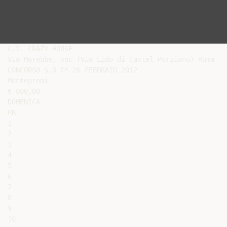
C.I. CRAZY HORSE

Via Marebbe, snc (Via Lido di Castel Porziano) Roma

CONCORSO S.O C* 26 FEBBRAIO 2012

Montepremi

€ 800,00

DOMENICA

PR

1

2

3

4

5

6

7

8

9

10
