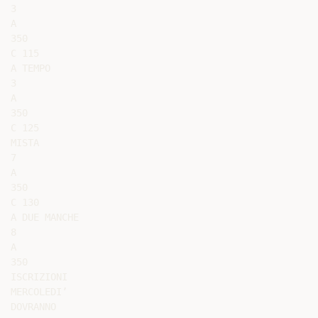
3

A

350

C 115

A TEMPO

3

A

350

C 125

MISTA

7

A

350

C 130

A DUE MANCHE

8

A

350

ISCRIZIONI

MERCOLEDI’

DOVRANNO
