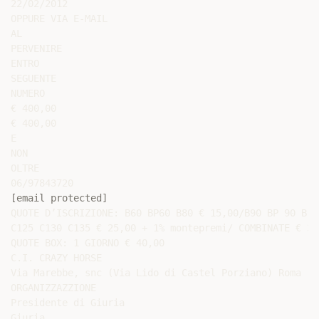
22/02/2012

OPPURE VIA E-MAIL

AL

PERVENIRE

ENTRO

SEGUENTE

NUMERO

€ 400,00

€ 400,00

E

NON

OLTRE

[email protected]
QUOTE D’ISCRIZIONE: B60 BP60 B80 € 15,00/B90 BP 90 B 1
C125 C130 C135 € 25,00 + 1% montepremi/ COMBINATE € 35,
QUOTE BOX: 1 GIORNO € 40,00

C.I. CRAZY HORSE

Via Marebbe, snc (Via Lido di Castel Porziano) Roma

ORGANIZZAZZIONE

Presidente di Giuria

Giuria
