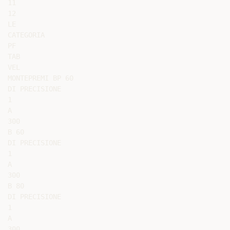
11

12

LE

CATEGORIA

PF

TAB

VEL

MONTEPREMI BP 60

DI PRECISIONE

1

A

300

B 60

DI PRECISIONE

1

A

300

B 80

DI PRECISIONE

1

A

300
