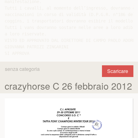
manifestazione.

Tutti i cavalli, al momento dell’ingresso, dovranno es
vaccinazioni in corso di validità (D.P.G.R. n°186 del 
coggins, i trasportatori dovranno esibire il modello 4
Tutti i vans dovranno sostare nelle aree a loro adibit
a loro riservate.

VISTO ED APPROVATO DAL DIRETTORE DI CAMPO PAOLO ADORNO
GIOVANNA PATRIZI ZINGARINI

senza categoria
Scaricare
crazyhorse C 26 febbraio 2012