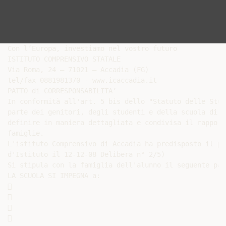
Con l’Europa, investiamo nel vostro futuro

ISTITUTO COMPRENSIVO STATALE

Via Roma, 24 – 71021 – Accadia (FG)

tel/fax 0881981370 - www.icaccadia.it

PATTO di CORRESPONSABILITA’

In conformità all'art. 5 bis dello "Statuto delle Stud
parte dei genitori, degli studenti e della scuola di u
definire in maniera dettagliata e condivisa il rapport
famiglie.

L'istituto Comprensivo di Accadia ha predisposto il pr
d'Istituto il 12-12-08 Delibera n° 2/5)

Si stipula con la famiglia dell'alunno il seguente pat
LA SCUOLA SI IMPEGNA a:








