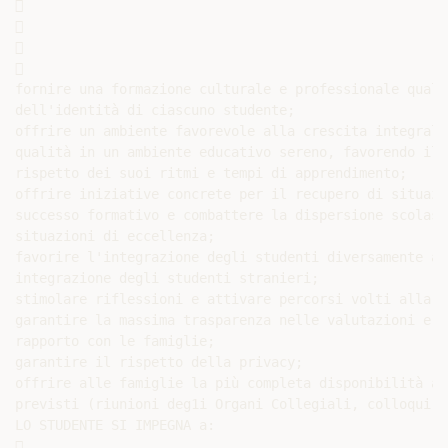








fornire una formazione culturale e professionale quali
dell'identità di ciascuno studente;

offrire un ambiente favorevole alla crescita integrale
qualità in un ambiente educativo sereno, favorendo il 
rispetto dei suoi ritmi e tempi di apprendimento;

offrire iniziative concrete per il recupero di situazi
successo formativo e combattere la dispersione scolast
situazioni di eccellenza;

favorire l'integrazione degli studenti diversamente ab
integrazione degli studenti stranieri;

stimolare riflessioni e attivare percorsi volti alla t
garantire la massima trasparenza nelle valutazioni e'"
rapporto con le famiglie;

garantire il rispetto della privacy;

offrire alle famiglie la più completa disponibilità al
previsti (riunioni deg1i Organi Collegiali, colloqui ec
LO STUDENTE SI IMPEGNA a:


