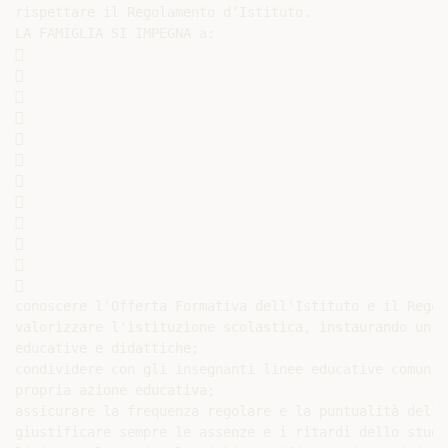
rispettare il Regolamento d’Istituto.

LA FAMIGLIA SI IMPEGNA a:

























conoscere l'Offerta Formativa dell'Istituto e il Regol
valorizzare l'istituzione scolastica, instaurando un p
educative e didattiche;

condividere con gli insegnanti linee educative comuni,
propria azione educativa;

assicurare la frequenza regolare e la puntualità dello
giustificare sempre le assenze e i ritardi dello studen