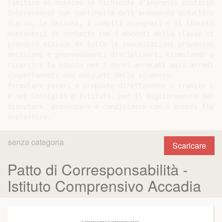
limitare al massimo le richieste d’ingressi posticipat
interessarsi con continuità dell'andamento didattico d
diario, le lezioni, i compiti assegnati e il libretto 
mantenersi in contatto con i docenti della classe util
prendere visione di tutte le comunicazioni provenienti
decisioni e provvedimenti disciplinari, stimolando una
risarcire la scuola per i danni arrecati agli arredi, 
comportamenti non adeguati dello studente;

formulare pareri e proposte direttamente o tramite la 
e nel Consiglio d'Istituto, per il miglioramento dell'
discutere, presentare e condividere con i propri figli
senza categoria
Scaricare
Patto di Corresponsabilità -
Istituto Comprensivo Accadia