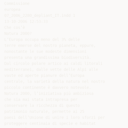
Commissione

europea

07_2006_2280_depliant_IT.indd 1

13-10-2006 12:53:33

Che cos’è

Natura 2000?

L’Europa occupa meno del 3% delle

terre emerse del nostro pianeta, eppure,

nonostante le sue modeste dimensioni

presenta una grandissima biodiversità.

Dal circolo polare artico ai caldi litorali

mediterranei, dalle vette delle Alpi alle

vaste ed aperte pianure dell’Europa

centrale, la varietà della natura nel nostro

piccolo continente è davvero notevole.

Natura 2000, l’iniziativa più ambiziosa

che sia mai stata intrapresa per

conservare la ricchezza di questo

patrimonio naturale, permette ai 25

paesi dell’Unione di unire i loro sforzi per

proteggere centinaia di specie e habitat
