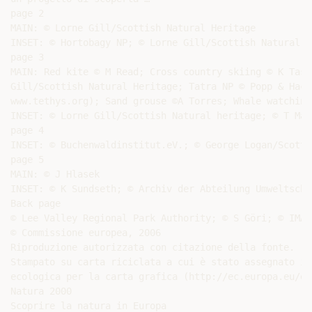
page 2

MAIN: © Lorne Gill/Scottish Natural Heritage

INSET: © Hortobagy NP; © Lorne Gill/Scottish Natural H
page 3

MAIN: Red kite © M Read; Cross country skiing © K Task
Gill/Scottish Natural Heritage; Tatra NP © Popp & Hack
www.tethys.org); Sand grouse ©A Torres; Whale watching
INSET: © Lorne Gill/Scottish Natural heritage; © T Mar
page 4

INSET: © Buchenwaldinstitut.eV.; © George Logan/Scotti
page 5

MAIN: © J Hlasek

INSET: © K Sundseth; © Archiv der Abteilung Umweltschu
Back page

© Lee Valley Regional Park Authority; © S Göri; © IMAG
© Commissione europea, 2006

Riproduzione autorizzata con citazione della fonte.

Stampato su carta riciclata a cui è stato assegnato il
ecologica per la carta grafica (http://ec.europa.eu/en
Natura 2000

Scoprire la natura in Europa
