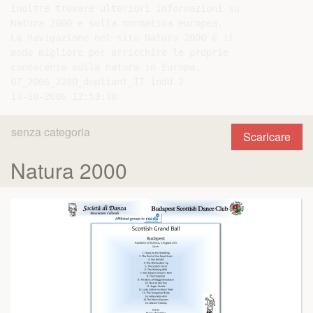
inoltre trovare ulteriori informazioni su

Natura 2000 e sulla normativa europea.

La navigazione nel sito Natura 2000 è il

modo migliore per arricchire le proprie

conoscenze sulla natura in Europa.

07_2006_2280_depliant_IT.indd 2

senza categoria
Scaricare
Natura 2000