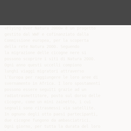
«Flying Over Natura 2000» è un progetto

gestito dal WWF e cofinanziato dalla

Commissione europea, per la scoperta

della rete Natura 2000. Seguendo

la migrazione delle cicogne nere si

possono scoprire i siti di Natura 2000.

Ogni anno questi uccelli compiono

lunghi viaggi migratori attraverso

l’Europa per raggiungere le loro aree di

svernamento in Africa. I loro spostamenti

possono essere seguiti grazie ad un

radiotrasmettitore, posto sul dorso delle

cicogne, come un mini zainetto, i cui

segnali sono ritrasmessi via satellite.

In ognuno degli otto paesi partecipanti,

due cicogne fungono da ambasciatrici.

Ogni giorno, per tutta la durata del loro
