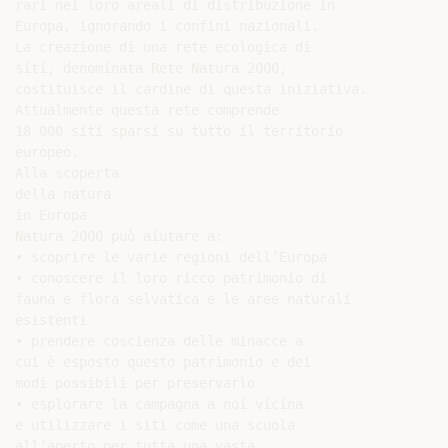
rari nei loro areali di distribuzione in

Europa, ignorando i confini nazionali.

La creazione di una rete ecologica di

siti, denominata Rete Natura 2000,

costituisce il cardine di questa iniziativa.

Attualmente questa rete comprende

18 000 siti sparsi su tutto il territorio

europeo.

Alla scoperta

della natura

in Europa

Natura 2000 può aiutare a:

• scoprire le varie regioni dell’Europa

• conoscere il loro ricco patrimonio di

fauna e flora selvatica e le aree naturali

esistenti

• prendere coscienza delle minacce a

cui è esposto questo patrimonio e dei

modi possibili per preservarlo

• esplorare la campagna a noi vicina

e utilizzare i siti come una scuola

all’aperto per tutta una vasta
