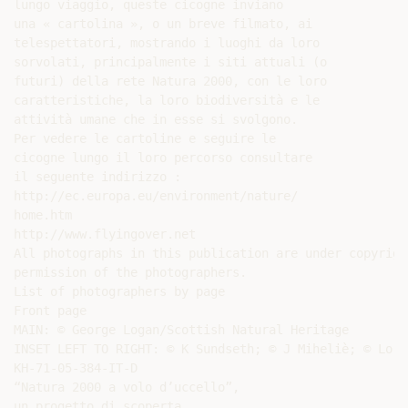
lungo viaggio, queste cicogne inviano

una « cartolina », o un breve filmato, ai

telespettatori, mostrando i luoghi da loro

sorvolati, principalmente i siti attuali (o

futuri) della rete Natura 2000, con le loro

caratteristiche, la loro biodiversità e le

attività umane che in esse si svolgono.

Per vedere le cartoline e seguire le

cicogne lungo il loro percorso consultare

il seguente indirizzo :

http://ec.europa.eu/environment/nature/

home.htm

http://www.flyingover.net

All photographs in this publication are under copyrigh
permission of the photographers.

List of photographers by page

Front page

MAIN: © George Logan/Scottish Natural Heritage

INSET LEFT TO RIGHT: © K Sundseth; © J Miheliè; © Lorn
KH-71-05-384-IT-D

“Natura 2000 a volo d’uccello”,

un progetto di scoperta …
