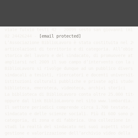
viale fulvio testi 42 - 20099 sesto san giovanni (milan
02 24426244 - 
[email protected]
L’Associazione BiblioLavoro è stata costituita nel 200
articolazioni di territorio e di categoria. All’obiett
storica del lavoro e del sindacato, di promuovere atti
ampliarsi nel 2009 il suo campo d’intervento con la pr
BiblioLavoro si rivolge dunque ad un pubblico diversif
sindacali a tesisti, ricercatori e docenti universitar
istituzioni culturali pubbliche e private agli student
biblioteca, emeroteca, videoteca, archivi storici

La biblioteca di BiblioLavoro conta oltre 25.000 titol
oppure dal link BiblioLavoro nel sito www.lombardia.cis
Il settore periodici comprende circa 1.700 testate, di
sindacato e delle scienze sociali. Più di 600 sono per
categoria, di zona e di fabbrica. Una collezione in co
studi la realtà del sindacato nei suoi aspetti storici
gestione e valorizzazione dell’archivio video della se