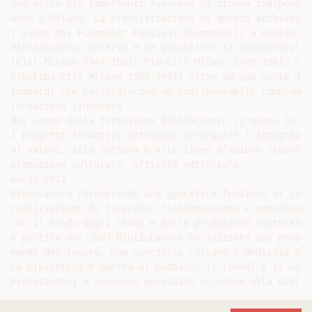
una delle più importanti rassegne di cinema indipenden
anno a Milano. La classificazione di questo archivio c
I video del Filmmaker Festival disponibili a BiblioLav
BiblioLavoro conserva e ne garantisce la consultabilit
(Cisl Milano 1944-1981; Fim-Cisl Milano 1949-1981; Cis
Fib/Fiba-Cisl Milano 1950-1981) oltre ad una serie di 
lombardi che costituiscono un indispensabile complemen
formazione sindacale

Nel campo della formazione BiblioLavoro si muove in un
I progetti formativi intendono perseguire l’integrazio
ai valori, alla cultura e alle linee d’azione riconosc
promozione culturale, attività editoriale

marzo 2011

BibloLavoro ricomprende una specifica funzione di stud
realizzazione di ricerche, rielaborazioni e approfondi
con il mondo degli studi e della produzione culturale.

A partire dal 2007 BiblioLavoro ha iniziato una propri
mondo del lavoro. Una specifica collana è dedicata all
La biblioteca è aperta al pubblico il lunedì e il vene