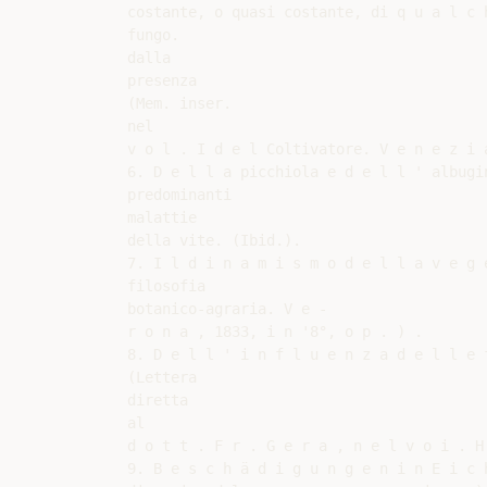
costante, o quasi costante, di q u a l c h
fungo.

dalla

presenza

(Mem. inser.

nel

v o l . I d e l Coltivatore. V e n e z i a
6. D e l l a picchiola e d e l l ' albugi
predominanti

malattie

della vite. (Ibid.).

7. I l d i n a m i s m o d e l l a v e g 
filosofia

botanico-agraria. V e -

r o n a , 1833, i n '8°, o p . ) .

8. D e l l ' i n f l u e n z a d e l l e 
(Lettera

diretta

al

d o t t . F r . G e r a , n e l v o i . H
9. B e s c h ä d i g u n g e n i n E i c 