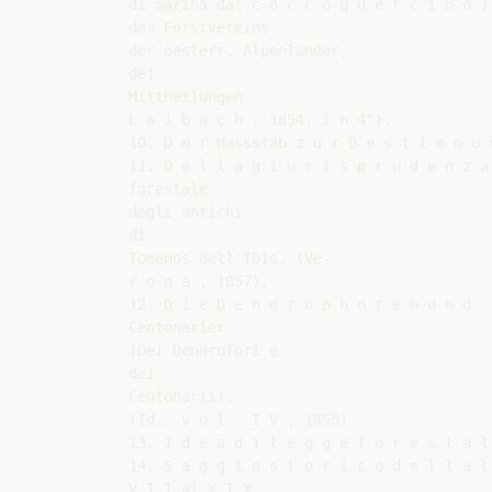
di marina dal c o c c o q u e r c i n o )
des Forstvereins

der oesterr. Alpenländer,

dei

Mittheilungen

L a i b a c h , 1854, i n 4°).

10. D e r Massstab z u r B e s t i m m u 
11. D e l l a g i u r i s p r u d e n z a

forestale

degli antichi

di

Tomenos dell'Ibis. (Ve-

r o n a , 1857).

12. D i e D e n d r o p h o r e n u n d

Centonarier

(Dei Dendrofori e

dei

Centonarii).

(Id., v o l . I V , 1855).

13. I d e a d i l e g g e f o r e s t a l
14. S a g g i o s t o r i c o d e l l a l
V I I al X I X ,
