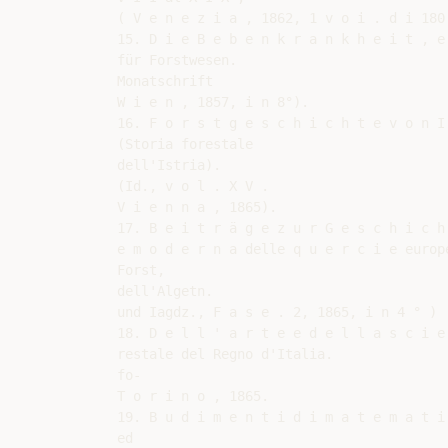
( V e n e z i a , 1862, 1 v o i . d i 180 
15. D i e B e b e n k r a n k h e i t , e
für Forstwesen.

Monatschrift

W i e n , 1857, i n 8°).

16. F o r s t g e s c h i c h t e v o n I 
(Storia forestale

dell'Istria).

(Id., v o l . X V .

V i e n n a , 1865).

17. B e i t r ä g e z u r G e s c h i c h
e m o d e r n a delle q u e r c i e europ
Forst,

dell'Algetn.

und Iagdz., F a s e . 2, 1865, i n 4 ° ) .
18. D e l l ' a r t e e d e l l a s c i e
restale del Regno d'Italia.

fo-

T o r i n o , 1865.

19. B u d i m e n t i d i m a t e m a t i
ed
