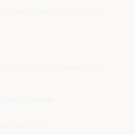
 e ' s u o i r a p p o r t i c o l l ' e c o n o m i a b 
 C o n t r i b u z i o n i alla stor i a d e l l a s c i
. V d e l l a Rivista

a s s a z i o n e
