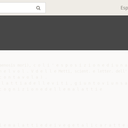
Esp
aenosis mori), c o l i ' e s p o s i z i o n e d i u n a 
n e l v o l . V d e l l e Metti, scient. e letter. dell' 
 o n t a v o l a ) .

 l a t t i a d e l l e v i t i , g i u n t o v i u n s a 
c o g n i z i o n e d e l l e m a l a t t i e

l e m a l a t t i e d e i v e g e t a l i c a r a t t e r