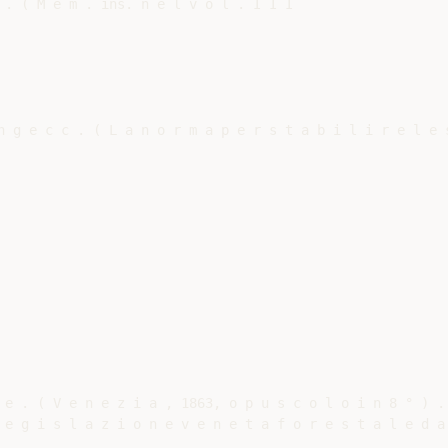
 . ( M e m . ins. n e l v o l . I I I

n g e c c . ( L a n o r m a p e r s t a b i l i r e l e 
 e . ( V e n e z i a , 1863, o p u s c o l o i n 8 ° ) .

 e g i s l a z i o n e v e n e t a f o r e s t a l e d a 