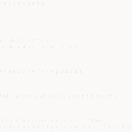
 e s p e c i e d i

 , 1852, i n 4 ° ) .

ne, ossia d e l l e o d i e r n e

e t a z i o n e . ( S a g g i o d ì

fasi l u n a r i sul t a g l i o d e i b o s c h i .

 I d e l Coltivatore. V e n e z i a , 1854).

h e n - M a r i n e f o r s t e n , e c c . ( D e i d a n