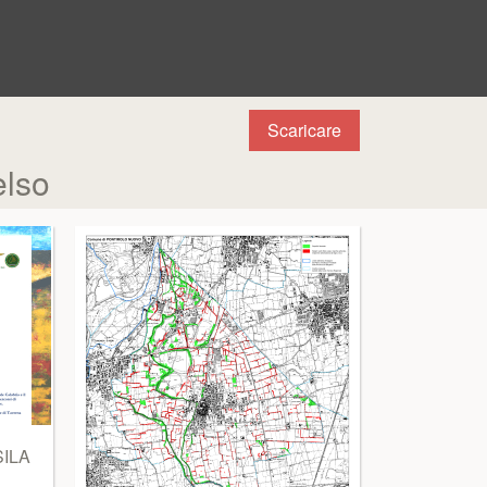
Scaricare
lso
SILA