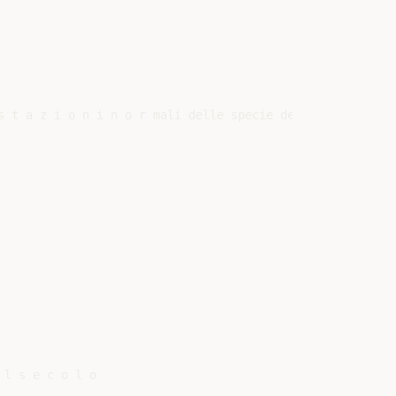
s t a z i o n i n o r mali delle specie degli alberi mont
l s e c o l o
