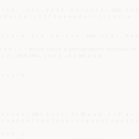
 ( I b . , v o l . V e V I . F i r e n z e , 1866, i n 8 
e d e l l a c r i t t o g a m a d e l r i c i n o , e

 t t e r a , e c e . V e r o n a , 1866, i n 8 ° . M e m 
a d e l l ' antica storia e giurisprudenza forestale in

 i a , 1859-1863, 1 v o i . d i 806 p a g .

r v i r e

 n e z i a , 1867, 1 v o i . d i 86 p a g . i n 8° g r . 
 s a m i n a t i e d i s c u s s i d a u n I s p e t t o 
i n 8 ' ) .
