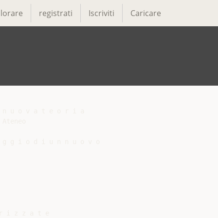
lorare
registrati
Iscriviti
Caricare
n u o v a t e o r i a

Ateneo

g g i o d i u n n u o v o

 i z z a t e
