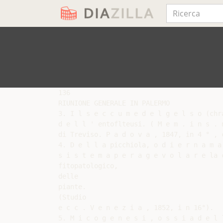
136

RIUNIONE GENERALE IN PALERMO

3. I l s e c c u m e d e l g e l s o (chr
d e l l ' entoflteusi. ( M e m . i n s . 
di Treviso. P a d o v a , 1847, in 4 ° , c
4. D e l l a picchiola, o d i e r n a m a
s i s t e m a p e r a g e v o l a r e la 
fitopatologico,

delle

piante.

(Studio

e c c . V e n e z i a , 1852, i n 16°).

5. M i c o g e n e s i , o s s i a d e l 