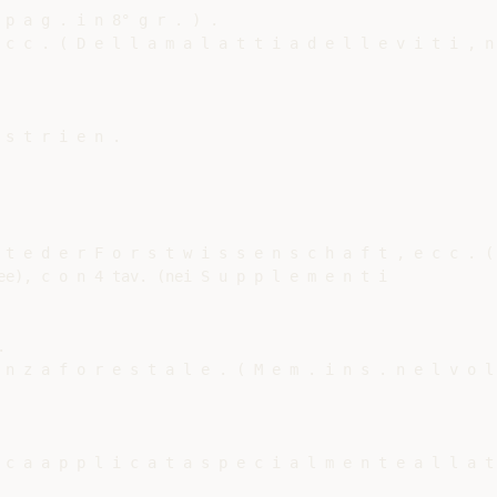
p a g . i n 8° g r . ) .

 c c . ( D e l l a m a l a t t i a d e l l e v i t i , n
s t r i e n .

 t e d e r F o r s t w i s s e n s c h a f t , e c c . (
ee), c o n 4 tav. (nei S u p p l e m e n t i



 n z a f o r e s t a l e . ( M e m . i n s . n e l v o l 
 c a a p p l i c a t a s p e c i a l m e n t e a l l a t 