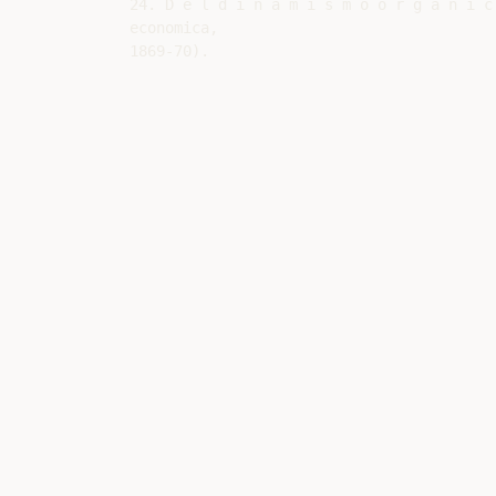
24. D e l d i n a m i s m o o r g a n i c
economica,
