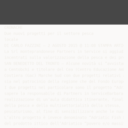
CRONACHE

Due nuovi progetti per il settore pesca

locale

DI CARLO FAZZINI — 2 AGOSTO 2015 @ 11:08 STAMPA ARTICOL
La Srl monteprandonese Partners in Service si aggiudic
incentrati sulla valorizzazione della pesca e dei prod
SAN BENEDETTO DEL TRONTO – Alcune novità si “avvistano
a Centobchi e titolare del Cea (Centro Educazione Ambi
Costiera (Gac) Marche Sud con due progetti relativi al
sia nel patrocinio della regione che del Fondo Europeo
I due progetti nel particolare sono il progetto “Adria
sapere la responsabile di Partners in ServiceBarbara Z
realizzazione di un’aula didattica itinerante, finaliz
della pesca e della multisettorialità della stessa, in
pescaturismo, al fine di sensibilizzare anche le nuove
L’altro progetto è invece denominato “Adriatic Fish Pr
del prodotto ittico dell’Adriatico “povero e/o massivo