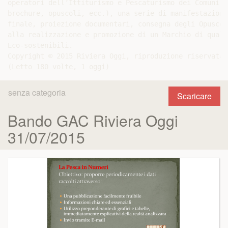
operatori dell’Ittiturismo e Pescaturismo dei Comuni d
brochure, opuscoli, ecc.), una serie di manifestazioni
finale, proiezione documentari, consegna degli Opuscol
alla realizzazione e promozione di un Marchio di quali
Eco-sostenibili.

Copyright © 2015 Riviera Oggi, riproduzione riservata.

senza categoria
Scaricare
Bando GAC Riviera Oggi
31/07/2015