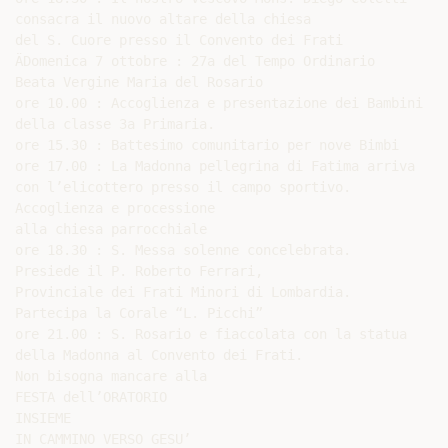
consacra il nuovo altare della chiesa

del S. Cuore presso il Convento dei Frati

ÄDomenica 7 ottobre : 27a del Tempo Ordinario

Beata Vergine Maria del Rosario

ore 10.00 : Accoglienza e presentazione dei Bambini

della classe 3a Primaria.

ore 15.30 : Battesimo comunitario per nove Bimbi

ore 17.00 : La Madonna pellegrina di Fatima arriva

con l’elicottero presso il campo sportivo.

Accoglienza e processione

alla chiesa parrocchiale

ore 18.30 : S. Messa solenne concelebrata.

Presiede il P. Roberto Ferrari,

Provinciale dei Frati Minori di Lombardia.

Partecipa la Corale “L. Picchi”

ore 21.00 : S. Rosario e fiaccolata con la statua

della Madonna al Convento dei Frati.

Non bisogna mancare alla

FESTA dell’ORATORIO

INSIEME

IN CAMMINO VERSO GESU’
