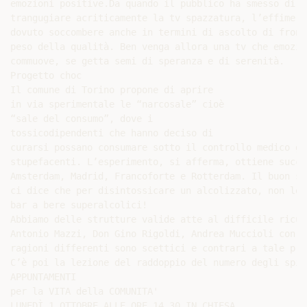
emozioni positive.Da quando il pubblico ha smesso di

trangugiare acriticamente la tv spazzatura, l’effimero 
dovuto soccombere anche in termini di ascolto di fronte
peso della qualità. Ben venga allora una tv che emozion
commuove, se getta semi di speranza e di serenità.

Progetto choc

Il comune di Torino propone di aprire

in via sperimentale le “narcosale” cioè

“sale del consumo”, dove i

tossicodipendenti che hanno deciso di

curarsi possano consumare sotto il controllo medico gli
stupefacenti. L’esperimento, si afferma, ottiene succes
Amsterdam, Madrid, Francoforte e Rotterdam. Il buon sen
ci dice che per disintossicare un alcolizzato, non lo 
bar a bere superalcolici!

Abbiamo delle strutture valide atte al difficile ricup
Antonio Mazzi, Don Gino Rigoldi, Andrea Muccioli con

ragioni differenti sono scettici e contrari a tale prop
C’è poi la lezione del raddoppio del numero degli spine
APPUNTAMENTI

per la VITA della COMUNITA'

LUNEDÌ 1 OTTOBRE ALLE ORE 14.30 IN CHIESA
