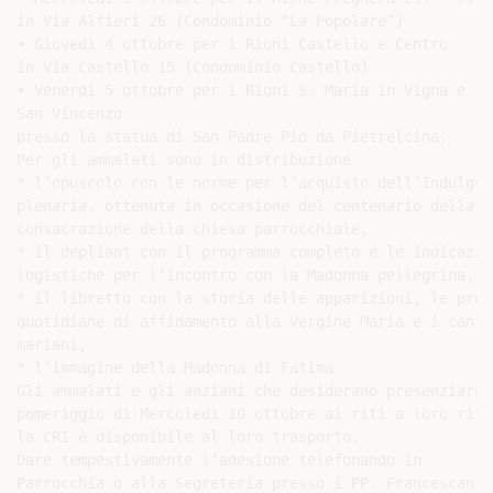
in Via Alfieri 26 (Condominio “La Popolare”)

• Giovedì 4 ottobre per i Rioni Castello e Centro

in Via Castello 15 (Condominio Castello)

• Venerdì 5 ottobre per i Rioni S. Maria in Vigna e

San Vincenzo

presso la statua di San Padre Pio da Pietrelcina.

Per gli ammalati sono in distribuzione

* l’opuscolo con le norme per l’acquisto dell’Indulgenz
plenaria, ottenuta in occasione del centenario della

consacrazione della chiesa parrocchiale,

* il depliant con il programma completo e le indicazion
logistiche per l’incontro con la Madonna pellegrina,

* il libretto con la storia delle apparizioni, le pregh
quotidiane di affidamento alla Vergine Maria e i canti

mariani,

* l’immagine della Madonna di Fatima

Gli ammalati e gli anziani che desiderano presenziare n
pomeriggio di Mercoledì 10 ottobre ai riti a loro riser
la CRI è disponibile al loro trasporto.

Dare tempestivamente l’adesione telefonando in

Parrocchia o alla Segreteria presso i PP. Francescani
