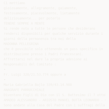
Ci mettiamo

gioiosamente, allegramente, gaiamente,

festosamente, piacevolmente, lietamente

deliziosamente... per poterlo

TENERE SEMPRE A MENTE

Si rende noto a tutte le persone che desiderano

rendersi disponibili per qualche servizio durante i

giorni della permanenza tra noi della

MADONNA PELLEGRINA

che è possibile solo ottenendo un pass specifico in

distribuzione presso i Padri Francescani.

Affrettarsi nel dare la propria adesione ai

Responsabili del Comitato :

•

Fr. Luigi 320/21.53.774 oppure a

•

Maria Gabriella Bajlo 339/43.14.988

ANAGRAFE PARROCCHIALE

Diventano Figli di Dio con il S. Battesimo il 7 ottobre
AMADEO ALESSANDRO - ARIOSTO MANUEL BOTTA LEONARDO - CA
Sono andate alla Casa del Padre con i suffragi della Ch