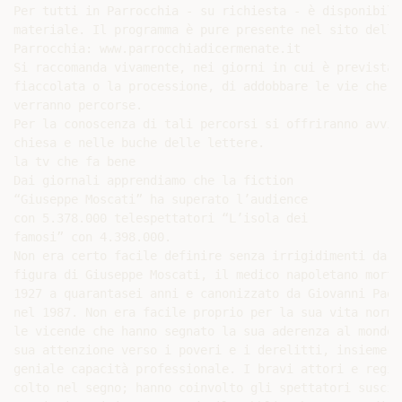
Per tutti in Parrocchia - su richiesta - è disponibile 
materiale. Il programma è pure presente nel sito della

Parrocchia: www.parrocchiadicermenate.it

Si raccomanda vivamente, nei giorni in cui è prevista l
fiaccolata o la processione, di addobbare le vie che

verranno percorse.

Per la conoscenza di tali percorsi si offriranno avvisi
chiesa e nelle buche delle lettere.

la tv che fa bene

Dai giornali apprendiamo che la fiction

“Giuseppe Moscati” ha superato l’audience

con 5.378.000 telespettatori “L’isola dei

famosi” con 4.398.000.

Non era certo facile definire senza irrigidimenti da s
figura di Giuseppe Moscati, il medico napoletano morto 
1927 a quarantasei anni e canonizzato da Giovanni Paolo
nel 1987. Non era facile proprio per la sua vita normal
le vicende che hanno segnato la sua aderenza al mondo, 
sua attenzione verso i poveri e i derelitti, insieme al
geniale capacità professionale. I bravi attori e regis
colto nel segno; hanno coinvolto gli spettatori suscita