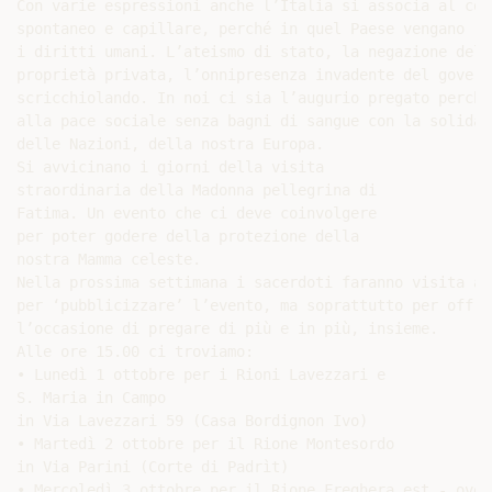
Con varie espressioni anche l’Italia si associa al coro
spontaneo e capillare, perché in quel Paese vengano ri
i diritti umani. L’ateismo di stato, la negazione della
proprietà privata, l’onnipresenza invadente del governo
scricchiolando. In noi ci sia l’augurio pregato perché
alla pace sociale senza bagni di sangue con la solidari
delle Nazioni, della nostra Europa.

Si avvicinano i giorni della visita

straordinaria della Madonna pellegrina di

Fatima. Un evento che ci deve coinvolgere

per poter godere della protezione della

nostra Mamma celeste.

Nella prossima settimana i sacerdoti faranno visita ai 
per ‘pubblicizzare’ l’evento, ma soprattutto per offrir
l’occasione di pregare di più e in più, insieme.

Alle ore 15.00 ci troviamo:

• Lunedì 1 ottobre per i Rioni Lavezzari e

S. Maria in Campo

in Via Lavezzari 59 (Casa Bordignon Ivo)

• Martedì 2 ottobre per il Rione Montesordo

in Via Parini (Corte di Padrìt)

• Mercoledì 3 ottobre per il Rione Freghera est - ovest