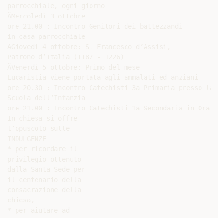
parrocchiale, ogni giorno

ÄMercoledì 3 ottobre

ore 21.00 : Incontro Genitori dei battezzandi

in casa parrocchiale

ÄGiovedì 4 ottobre: S. Francesco d’Assisi,

Patrono d’Italia (1182 - 1226)

ÄVenerdì 5 ottobre: Primo del mese

Eucaristia viene portata agli ammalati ed anziani

ore 20.30 : Incontro Catechisti 3a Primaria presso la

Scuola dell’Infanzia

ore 21.00 : Incontro Catechisti 1a Secondaria in Orator
In chiesa si offre

l’opuscolo sulle

INDULGENZE

* per ricordare il

privilegio ottenuto

dalla Santa Sede per

il centenario della

consacrazione della

chiesa,

* per aiutare ad
