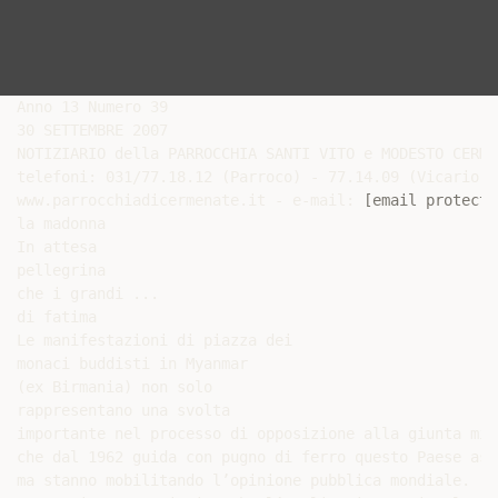
Anno 13 Numero 39

30 SETTEMBRE 2007

NOTIZIARIO della PARROCCHIA SANTI VITO e MODESTO CERMEN
telefoni: 031/77.18.12 (Parroco) - 77.14.09 (Vicario) 
www.parrocchiadicermenate.it - e-mail: 
[email protecte
la madonna

In attesa

pellegrina

che i grandi ...

di fatima

Le manifestazioni di piazza dei

monaci buddisti in Myanmar

(ex Birmania) non solo

rappresentano una svolta

importante nel processo di opposizione alla giunta mili
che dal 1962 guida con pugno di ferro questo Paese asia
ma stanno mobilitando l’opinione pubblica mondiale.
