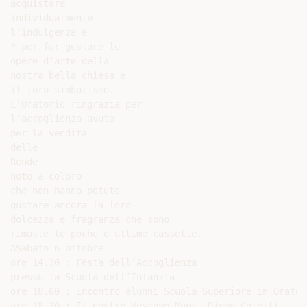
acquistare

individualmente

l’indulgenza e

* per far gustare le

opere d’arte della

nostra bella chiesa e

il loro simbolismo.

L’Oratorio ringrazia per

l’accoglienza avuta

per la vendita

delle

Rende

noto a coloro

che non hanno potuto

gustare ancora la loro

dolcezza e fragranza che sono

rimaste le poche e ultime cassette.

ÄSabato 6 ottobre

ore 14.30 : Festa dell’Accoglienza

presso la Scuola dell’Infanzia

ore 18.00 : Incontro alunni Scuola Superiore in Oratori
ore 18.30 : Il nostro Vescovo Mons. Diego Coletti
