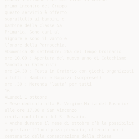
primo incontro del Gruppo.

Questo servizio è offerto

soprattutto ai bambini e

bambine della classe 5a

Primaria. Sono cari al

Signore e sono il vanto e

l’onore della Parrocchia.

ÄDomenica 30 settembre: 26a del Tempo Ordinario

ore 10.00 : Apertura del nuovo anno di Catechismo

Mandato ai Catechisti

ore 14.30 : Festa in Oratorio con giochi organizzati ap
a tutti i Bambini e Ragazzi (sorprese!)

ore .30 : Merenda ‘lauta’ per tutti

16

ÄLunedì 1 ottobre

• Mese dedicato alla B. Vergine Maria del Rosario:

alle ore 17.00 a San Vincenzo

recita quotidiana del S. Rosario.

• Anche durante il mese di ottobre c’è la possibilità d
acquistare l’Indulgenza plenaria, ottenuta per il

centenario della consacrazione della chiesa
