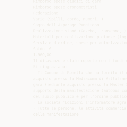
Rimborso spese giudici di gara

Rimborso spese cronometristi

Federazione

Varie (Spilli, corda, numeri..)

Sagra dell'Asparago Pungitopo

Realizzazione stand (Gazebo, transenne,…)

Materiali per realizzazione pietanze (ingr
Servizio d'ordine, spese per autorizzazion
Saldo -€

1.960,00

Il disavanzo è stato coperto con i fondi d
Si ringraziano:

- Il Comune di Rometta che ha fornito il 
acquisto presso la Mediacomm di Villafran
gara (mediante acquisto presso la Master 
supporto della manifestazione (autobus co
del suolo pubblico e per l'ordine pubblico
- La società "Edizioni l'informatore agra
- Tutte le persone, le attività commercia