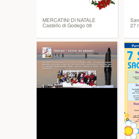
MERCATINI DI NATALE
Sar
Castello di Godego 08
27 