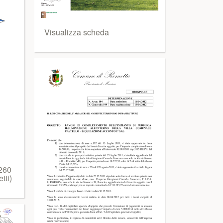
Visualizza scheda
260
tti)