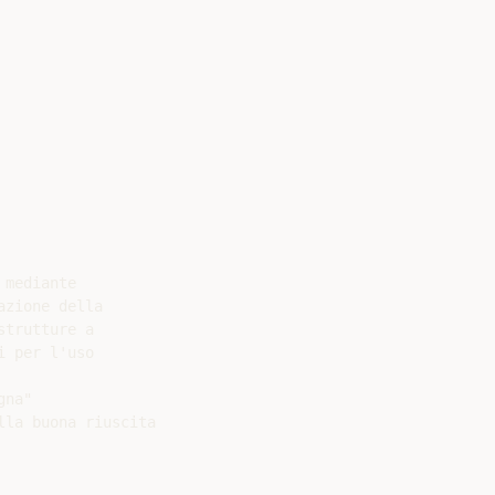
mediante

zione della

trutture a

 per l'uso

na"

la buona riuscita
