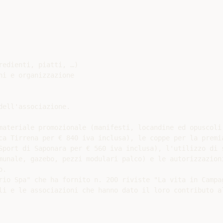
edienti, piatti, …)

i e organizzazione

ell'associazione.

materiale promozionale (manifesti, locandine ed opuscoli 
ca Tirrena per € 840 iva inclusa), le coppe per la premia
Sport di Saponara per € 560 iva inclusa), l'utilizzo di s
munale, gazebo, pezzi modulari palco) e le autorizzazioni
.

rio Spa" che ha fornito n. 200 riviste "La vita in Campag
li e le associazioni che hanno dato il loro contributo al