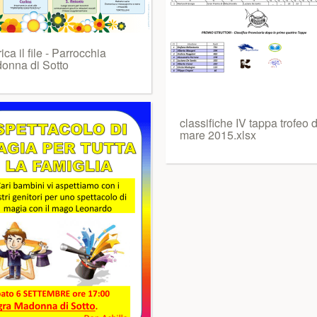
ica il file - Parrocchia
onna di Sotto
classifiche IV tappa trofeo 
mare 2015.xlsx