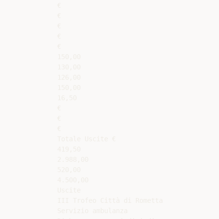
€

€

€

€

€

150,00

130,00

126,00

150,00

16,50

€

€

€

Totale Uscite €

419,50

2.988,00

520,00

4.500,00

Uscite

III Trofeo Città di Rometta

Servizio ambulanza
