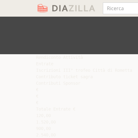
Rendiconto Attività

Entrate

Iscrizioni III° trofeo Città di Rometta

Contributo ticket sagra

Contributi Sponsor

€

€

€

Totale Entrate €

120,00

1.520,00

900,00

2.540,00
