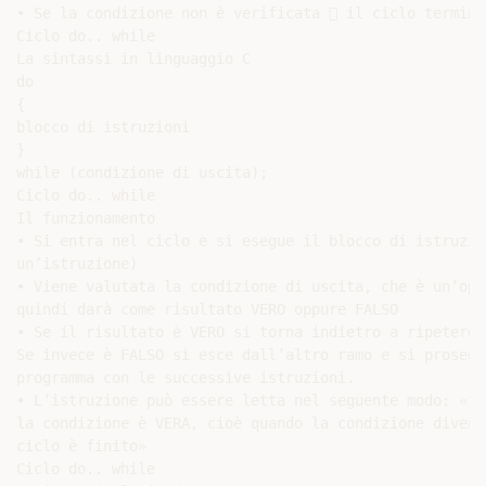
• Se la condizione non è verificata  il ciclo termina

Ciclo do.. while

La sintassi in linguaggio C

do

{

blocco di istruzioni

}

while (condizione di uscita);

Ciclo do.. while

Il funzionamento

• Si entra nel ciclo e si esegue il blocco di istruzio
un’istruzione)

• Viene valutata la condizione di uscita, che è un’ope
quindi darà come risultato VERO oppure FALSO

• Se il risultato è VERO si torna indietro a ripetere 
Se invece è FALSO si esce dall’altro ramo e si prosegue
programma con le successive istruzioni.

• L’istruzione può essere letta nel seguente modo: «fa
la condizione è VERA, cioè quando la condizione divent
ciclo è finito»

Ciclo do.. while
