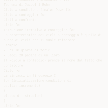
Teorema di Jacopini-Böhm

Ciclo a condizione finale: Do…while

Ciclo a conteggio: for

Cicli a confronto

Ciclo for

Istruzione iterativa a conteggio: for

La caratteristica dei cicli a conteggio è quella di co
nuero di cicli che si vuole reiterare

Esempio

• Fai 10 giorni di ferie

• Leggi 20 pagine di un libro

Il «ciclo a conteggio» prende il nome dal fatto che si
contatotre.

Ciclo for

La sintassi in linguaggio C

for (inizializzazione;condizione di

uscita; incremento)

{

blocco di istruzioni

}

Ciclo for
