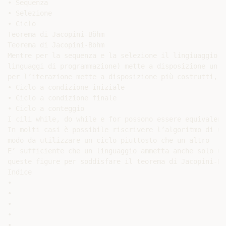
• Sequenza

• Selezione

• Ciclo

Teorema di Jacopini-Böhm

Teorema di Jacopini-Böhm

Mentre per la sequenza e la selezione il lingiuaggio C
linguaggi di programmazione) mette a disposizione un s
per l’iterazione mette a disposizione più costrutti, e
• Ciclo a condizione iniziale

• Ciclo a condizione finale

• Ciclo a conteggio

I cili while, do while e for possono essere equivalenti
In molti casi è possibile riscrivere l’algoritmo di un
modo da utilizzare un ciclo piuttosto che un altro

E’ sufficiente che un linguaggio ammetta anche solo una
queste figure per soddisfare il teorema di Jacopini-Böh
Indice

•

•

•

•

•
