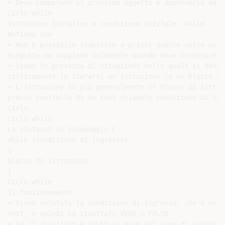
• Devo comperare il prossimo oggetto e depennarlo dalla
Ciclo while

Istruzione iterativa a condizione iniziale: while

Notiamo che

• Non è possibile stabilire a priori quante volte un’a
eseguita ma sappiamo solamente quando deve terminare

• Siamo in presenza di situazioni nelle quali si deve 
ciclicamente (o iterare) un’istruzione (o un blocco di
• L’istruzione (o più generalmente il blocco di istruz
previo controllo di un test chiamato condizione di ing
ciclo.

Ciclo while

La sintassi in linguaggio C

while (condizione di ingresso)

{

blocco di istruzioni

}

Ciclo while

Il funzionamento

• Viene valutata la condizione di ingresso, che è un’o
test, e quindi ha risultato VERO o FALSO

• Se il risultato è FALSO si esce dal ramo di sinistra