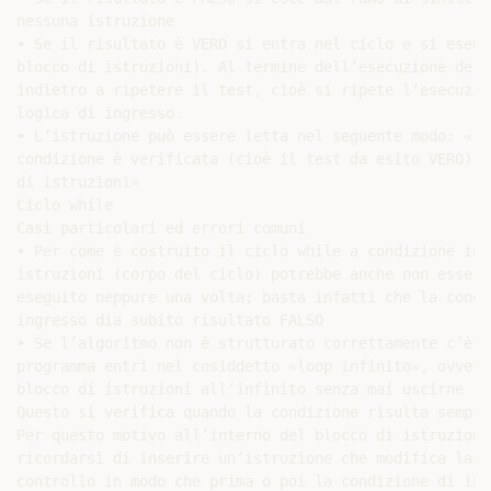
nessuna istruzione

• Se il risultato è VERO si entra nel ciclo e si esegu
blocco di istruzioni). Al termine dell’esecuzione del 
indietro a ripetere il test, cioè si ripete l’esecuzio
logica di ingresso.

• L’istruzione può essere letta nel seguente modo: «fi
condizione è verificata (cioè il test da esito VERO) e
di istruzioni»

Ciclo while

Casi particolari ed errori comuni

• Per come è costruito il ciclo while a condizione ini
istruzioni (corpo del ciclo) potrebbe anche non essere 
eseguito neppure una volta; basta infatti che la condi
ingresso dia subito risultato FALSO

• Se l’algoritmo non è strutturato correttamente c’è i
programma entri nel cosiddetto «loop infinito», ovvero
blocco di istruzioni all’infinito senza mai uscirne

Questo si verifica quando la condizione risulta sempre 
Per questo motivo all’interno del blocco di istruzioni
ricordarsi di inserire un’istruzione che modifica la v
controllo in modo che prima o poi la condizione di ing