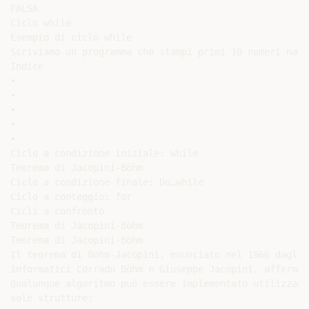
FALSA

Ciclo while

Esempio di ciclo while

Scriviamo un programma che stampi primi 10 numeri natur
Indice

•

•

•

•

•

Ciclo a condizione iniziale: while

Teorema di Jacopini-Böhm

Ciclo a condizione finale: Do…while

Ciclo a conteggio: for

Cicli a confronto

Teorema di Jacopini-Böhm

Teorema di Jacopini-Böhm

Il teorema di Böhm-Jacopini, enunciato nel 1966 dagli

informatici Corrado Böhm e Giuseppe Jacopini, afferma c
Qualunque algoritmo può essere implementato utilizzando
sole strutture:
