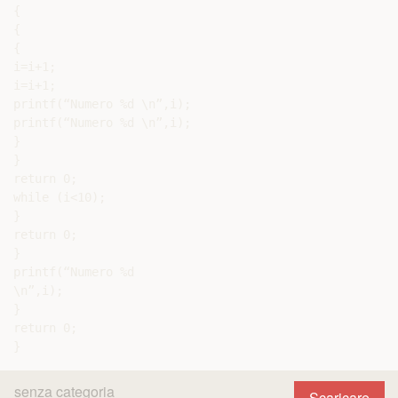
{

{

{

i=i+1;

i=i+1;

printf(“Numero %d \n”,i);

printf(“Numero %d \n”,i);

}

}

return 0;

while (i<10);

}

return 0;

}

printf(“Numero %d

\n”,i);

}

return 0;

senza categoria
Scaricare