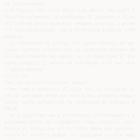
Il funzionamento

A differenza dei cicli while e do-while, nei quali fra
inserita solamente la condizione di ingresso o di usci
all’interno della parentesi vengono inseriti 3 parametr
• L’Inizializzazione, che è effettuata prima di effett
proprio

• La condizione di uscita, che viene valutata ad ogni 
viene ripetuto fintanto che la condizione permane VERA;
• L’aggiornamento del passo: se la condizione di uscit
viene eseguito il blocco di istruzioni e al suo termin
l’aggiornamento

Ciclo for

Casi particolari ed errori comuni

• Per come è costruito il ciclo for, il blocco di istr
ciclo) potrebbe anche non essere mai eseguito neppure u
volta; basta infatti che la condizione di ingresso dia
FALSO

• Se l’algoritmo non è strutturato correttamente c’è i
programma entri nel cosiddetto «loop infinito», ovvero
blocco di istruzioni all’infinito senza mai uscirne

Questo si verifica quando la condizione risulta sempre 