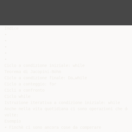
Indice

•

•

•

•

•

Ciclo a condizione iniziale: while

Teorema di Jacopini-Böhm

Ciclo a condizione finale: Do…while

Ciclo a conteggio: for

Cicli a confronto

Ciclo while

Istruzione iterativa a condizione iniziale: while

Anche nella vita quotidiana ci sono operazioni che dev
volte:

Esempio

• Finchè ci sono ancora cose da comperare
