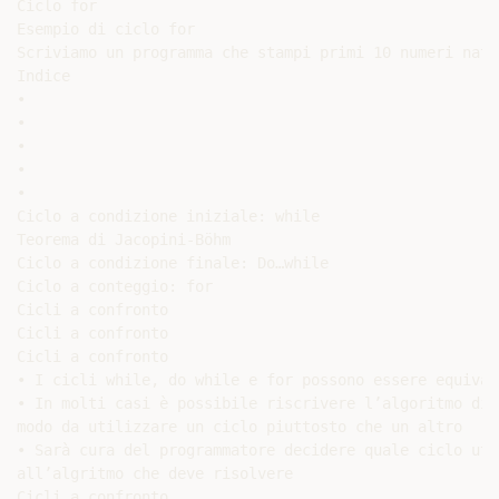
Ciclo for

Esempio di ciclo for

Scriviamo un programma che stampi primi 10 numeri natur
Indice

•

•

•

•

•

Ciclo a condizione iniziale: while

Teorema di Jacopini-Böhm

Ciclo a condizione finale: Do…while

Ciclo a conteggio: for

Cicli a confronto

Cicli a confronto

Cicli a confronto

• I cicli while, do while e for possono essere equivale
• In molti casi è possibile riscrivere l’algoritmo di 
modo da utilizzare un ciclo piuttosto che un altro

• Sarà cura del programmatore decidere quale ciclo uti
all’algritmo che deve risolvere

Cicli a confronto
