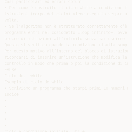
Casi particolari ed errori comuni

• Per come è costruito il ciclo while a condizione fin
istruzioni (corpo del ciclo) viene eseguito sempre alme
volta.

• Se l’algoritmo non è strutturato correttamente c’è i
programma entri nel cosiddetto «loop infinito», ovvero
blocco di istruzioni all’infinito senza mai uscirne

Questo si verifica quando la condizione risulta sempre 
Per questo motivo all’interno del blocco di istruzioni
ricordarsi di inserire un’istruzione che modifica la v
controllo in modo che prima o poi la condizione di ing
FALSA

Ciclo do.. while

Esempio di ciclo do while

• Scriviamo un programma che stampi primi 10 numeri nat
Indice

•

•

•

•

•

Ciclo a condizione iniziale: while
