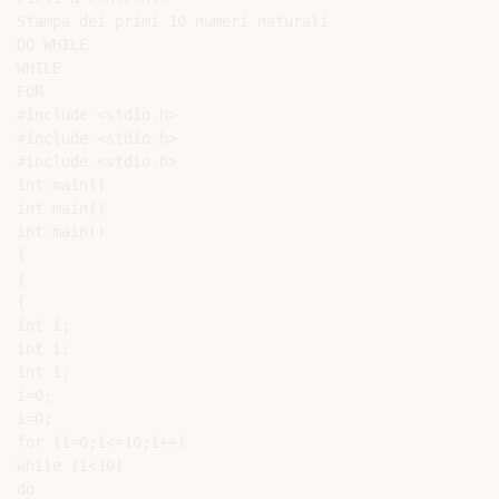
Stampa dei primi 10 numeri naturali

DO WHILE

WHILE

FOR

#include <stdio.h>

#include <stdio.h>

#include <stdio.h>

int main()

int main()

int main()

{

{

{

int i;

int i;

int i;

i=0;

i=0;

for (i=0;i<=10;i++)

while (i<10)

do
