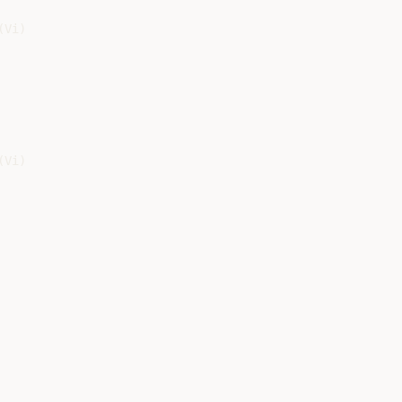
Vi)

Vi)
