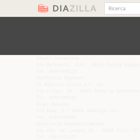
Pivato Giovannino

Via Matteotti, 41/A - 36026 Poiana Maggior
Tel. 0444/898222

Macelleria Pegoraro

di Pegoraro Giulio & C. snc

Via Crispi, 28 - 36020 Ponte di Barbarano 
Tel. 0444/896562

Rigon Massimo

Via Roma, 8 - 36066 Sandrigo (Vi)

Tel. 0444/750507

Macelleria Deganello Renato

Via Btg. Val Leogra, 81 - 36015 Schio (Vi)
Tel. 0445/523175
