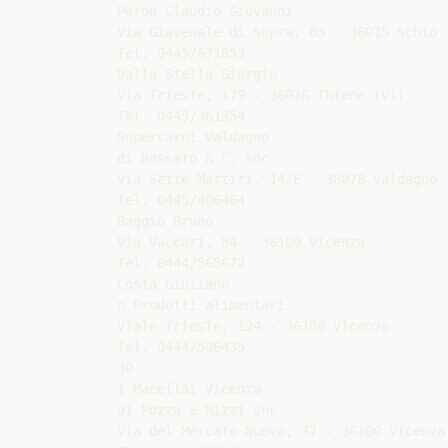
Peron Claudio Giovanni

Via Giavenale di Sopra, 83 - 36015 Schio (
Tel. 0445/671853

Dalla Stella Giorgio

Via Trieste, 179 - 36016 Thiene (Vi)

Tel. 0445/361354

Supercarni Valdagno

di Rossato & C. snc

Via Sette Martiri, 14/E - 36078 Valdagno (
Tel. 0445/406464

Baggio Bruno

Via Vaccari, 84 - 36100 Vicenza

Tel. 0444/565672

Costa Giuliano

n Prodotti alimentari

Viale Trieste, 124 - 36100 Vicenza

Tel. 0444/506435

30

I Macellai Vicenza

di Pozza e Rizzi snc

Via del Mercato Nuovo, 37 - 36100 Vicenza
