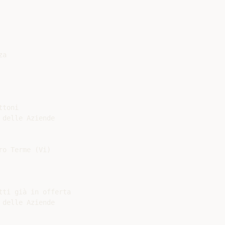
a

toni

delle Aziende

o Terme (Vi)

ti già in offerta

delle Aziende
