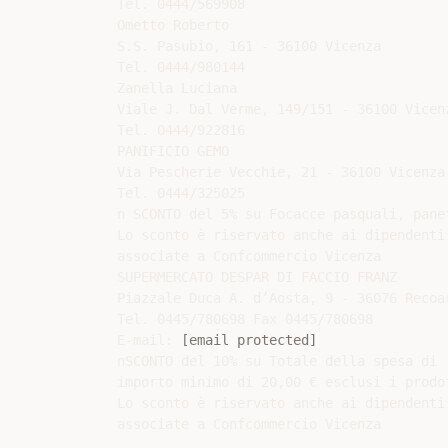
Tel. 0444/569908

Ometto Roberto

S.S. Pasubio, 161 - 36100 Vicenza

Tel. 0444/980144

Zanella Luciana

Viale J. Dal Verme, 149/151 - 36100 Vicenz
Tel. 0444/922816

PANIFICIO GEMO

Via Pescherie Vecchie, 21 - 36100 Vicenza

Tel. 0444/325025

n SCONTO del 5% su Focacce pasquali, panet
Lo sconto è riservato anche ai dipendenti 
associate a Confcommercio Vicenza

SUPERMERCATO DESPAR DI FACCIO FRANZ

Piazzale Duca A. d’Aosta, 9 - 36076 Recoar
Tel. 0445/780698 Fax 0445/780698

E-mail: 
[email protected]
nSCONTO del 10% su Totale della spesa di

importo minimo di 20,00 € esclusi i prodot
Lo sconto è riservato anche ai dipendenti 