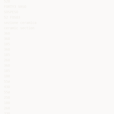
520

FORTY3 VASO

SOSPESO

52 FOS03

sezione ceramica

ceramic section

360

360

185

360

185

260

360

185

180

55ø

430

55ø

250

180

260

330
