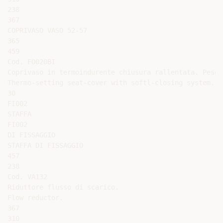
238

367

COPRIVASO VASO 52-57

365

459

Cod. FO020BI

Coprivaso in termoindurente chiusura rallentata. Peso 3
Thermo-setting seat-cover with softl-closing system. W
30

FI002

STAFFA

FI002

DI FISSAGGIO

STAFFA DI FISSAGGIO

457

238

Cod. VA132

Riduttore flusso di scarico.

Flow reductor.

367

310
