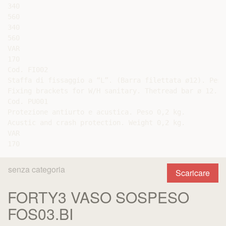
340

560

340

560

VAR

170

Cod. FI002

Staffa di fissaggio a “L”. (Barra filettata ø12). Peso
Fixing brackets for W/H sanitary. Thetread bar ø 12. W
Cod. PU001

Protezione antiurto e acustica. Peso 0,2 kg.

Acustic and crash protection. Weight 0,2 kg.

VAR

senza categoria
Scaricare
FORTY3 VASO SOSPESO
FOS03.BI