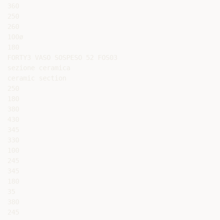
360

250

260

100ø

180

FORTY3 VASO SOSPESO 52 FOS03

sezione ceramica

ceramic section

250

180

380

430

345

330

100

245

345

180

35

380

245
