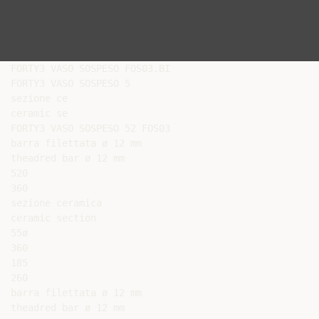
FORTY3 VASO SOSPESO FOS03.BI

FORTY3 VASO SOSPESO 5

sezione ce

ceramic se

FORTY3 VASO SOSPESO 52 FOS03

barra filettata ø 12 mm

theadred bar ø 12 mm

520

360

sezione ceramica

ceramic section

55ø

360

185

260

barra filettata ø 12 mm

theadred bar ø 12 mm
