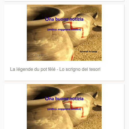
La légende du pot fêlé - Lo scrigno dei tesori