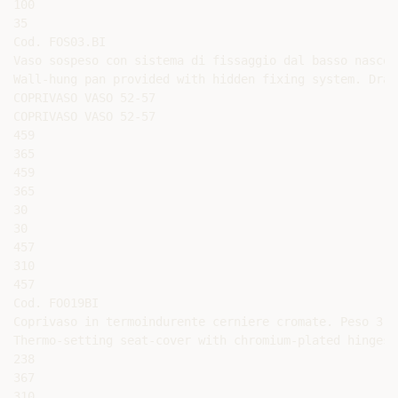
100

35

Cod. FOS03.BI

Vaso sospeso con sistema di fissaggio dal basso nascos
Wall-hung pan provided with hidden fixing system. Drai
COPRIVASO VASO 52-57

COPRIVASO VASO 52-57

459

365

459

365

30

30

457

310

457

Cod. FO019BI

Coprivaso in termoindurente cerniere cromate. Peso 3 kg
Thermo-setting seat-cover with chromium-plated hinges.
238

367

310
