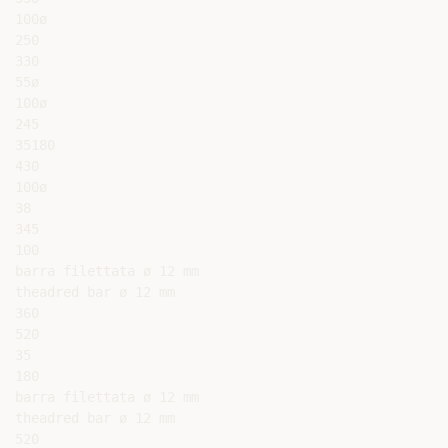
100ø

250

330

55ø

100ø

245

35180

430

100ø

38

345

100

barra filettata ø 12 mm

theadred bar ø 12 mm

360

520

35

180

barra filettata ø 12 mm

theadred bar ø 12 mm

520
