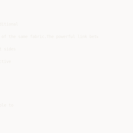
itional

 of the same fabric.The powerful link between Brandina li
 sides

tive

le to
