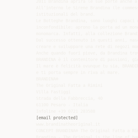
2011 Brandina aprirà le sue porte anche a 
All’interno le Sirene Brandina (le commes
istituzionali del brand.

Le Botteghe Brandina, sono luoghi capaci 
inconfondibile: aprono la porta ad un mon
monomarca. Infatti, alla collezione Brand
Dal successo ottenuto in questi anni, nas
creare e sviluppare una rete di negozi mo
Anche quando fuori piove, da Brandina trov
BRANDINA è il contenitore di passioni, gio
Il mare è felicità ovunque tu sia, BRANDI
e ti porta sempre in riva al mare.

BRANDINA®

The Original Fatta a Rimini

Villa Fastiggi

Strada della Fabbreccia, 40

61100 Pesaro - Italia

[email protected]
www.brandinatheoriginal.it

CONCEPT BRANDINA® The Original Fatta a Rim
Brandina - The Original is the line of ba