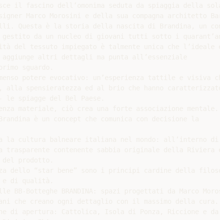
sce il fascino dell’omonima seduta da spiaggia della sola
signer Marco Morosini e della sua compagna architetto Bar
lli. Questa è la storia della nascita di Brandina, un con
 gestito da un nucleo di giovani tutti sotto i quarant’an
ità del tessuto impiegato è talmente unica che l’ideale e
 aggiunge altri dettagli ma punta all’essenziale

rimo sguardo.

menso potere evocativo: un’esperienza tattile e visiva ch
, alla spensieratezza ed al brio che hanno caratterizzato
- le spiagge del Bel Paese.

enza materiale, ciò crea una forte associazione mentale.

Brandina è un concept che comunica con decisione la

a la cultura balneare italiana nel mondo: all’interno di 
a trasparente contenente sabbia originale della Riviera e
del prodotto.

za dello “star bene” sono i principi cardine della filoso
e di qualità.

lle BB-Botteghe BRANDINA: spazi progettati da Marco Moros
ani che creano ogni dettaglio con il massimo della cura.

ne di apertura: Cattolica, Isola di Ponza, Riccione e da 