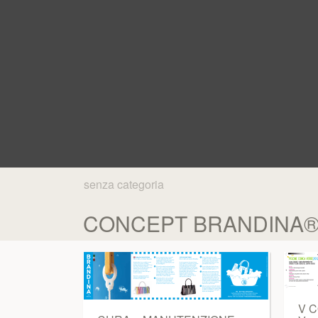
senza categoria
CONCEPT BRANDINA® The
V C