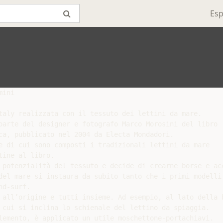
Esp
ini

taly realizzata con il tessuto dei lettini da mare.

parte del designer e fotografo Marco Morosini del libro

ca, pubblicato nel 2004 da Electa Mondadori.

e di cui sono composti i tradizionali lettini da mare

ine al libro.

 potenzialità del tessuto e decide di crearne borse e acc
del mare si instaura da subito tanto che i primi modelli 
d-surf.

 all’origine e tutti insieme. Ad esempio, al lato della b
 cui si inclina lo schienale del lettino da spiaggia.

lemento, è applicato un utile moschettone-portachiavi.
