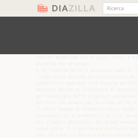
CONCEPT BRANDINA® The Original Fatta a Rim
Brandina The Original

è la linea di borse e accessori made in I
L’idea nasce durante la realizzazione da 
fotografico dedicato alla Riviera Adriati
Morosini decide di utilizzare il material
per realizzare delle originali sovracopert
Nel fare ciò scopre per la prima volta le
Il forte legame di Brandina con il mondo 
assemblati da un produttore di vele da win
Gli elementi distintivi del brand nascono
viene posto il tradizionale occhiello con
Ora, in tutte le borse a questo piccolo e