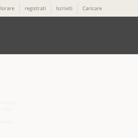
lorare
registrati
Iscriviti
Caricare
essori.

sono

orsa
