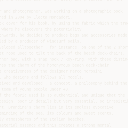
r and photographer, was working on a photographic book

hed in 2004 by Electa Mondadori.

ok cover for his book, by using the fabric which the trad
 where he discovers the potentiality

onwards, he decides to produce bags and accessories made
led by a producer of windsurf sails.

veloped alltogether : for instance, on one of the 2 short
et rope used to tilt the back of the beach deck-chairs.

nner bag, with a snap hook / key-ring. With these distinc
nes the charm of the homonymous beach deck-chair

e creativeness of the designer Marco Morosini

, who designs and follows all models.

eived and developed : a concept, a philosophy behind the

 team of young people under 40.

f the fabric used is so authentical and unique that the

design, poor in details but very essential, so irresistib
ht. Brandina’s charm lies in its endless evocative

eminding of the sea, its colours and sweet scents,

ly atmospheres of the Italian beaches.

material essence and this creates a strong mental
