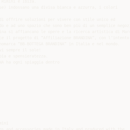
Rimini e Ibiza.

se) indossano una divisa bianca e azzurra, i colori

di offrire soluzioni per vivere con stile unico ed

do e ad uno spazio che sono ben più di un semplice negozi
ina si affiancano le opere e la ricerca artistica di Marc
ce il progetto di “Affiliazione BRANDINA”, con l’intento 
nomarca “BB-BOTTEGA BRANDINA” in Italia e nel mondo.

i sempre il sole!

ia e spensieratezza.

NA ha ogni spiaggia dentro

ini

gs and accessories made in Italy and produced with the
