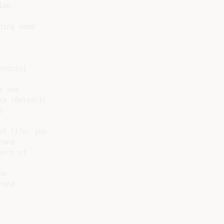
on

ing some

rosini

 and

a (Balearic



f life: you

and

rch of

e

and
