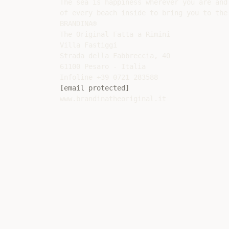
The sea is happiness wherever you are and
of every beach inside to bring you to the 
BRANDINA®

The Original Fatta a Rimini

Villa Fastiggi

Strada della Fabbreccia, 40

61100 Pesaro - Italia

[email protected]