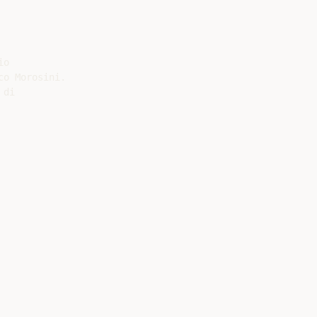
o

o Morosini.

di
