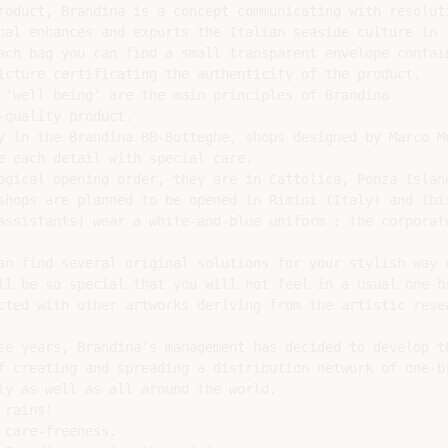
roduct, Brandina is a concept communicating with resoluti
nal enhances and exports the Italian seaside culture in

ach bag you can find a small transparent envelope contain
icture certificating the authenticity of the product.

 ‘well being’ are the main principles of Brandina

quality product.

y in the Brandina BB-Botteghe, shops designed by Marco Mo
e each detail with special care.

ogical opening order, they are in Cattolica, Ponza Island
shops are planned to be opened in Rimini (Italy) and Ibiz
assistants) wear a white-and-blue uniform : the corporate
an find several original solutions for your stylish way o
ll be so special that you will not feel in a usual one-br
cted with other artworks deriving from the artistic resea
se years, Brandina’s management has decided to develop th
f creating and spreading a distribution network of one-br
ly as well as all around the world.

rains!

care-freeness.
