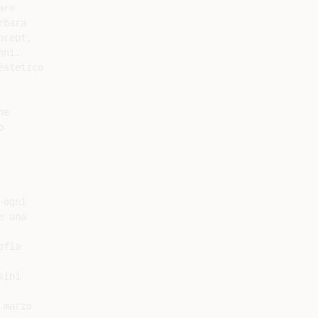
re

bara

cept,

ni.

stetico

e



ogni

 una

fia

ini

marzo
