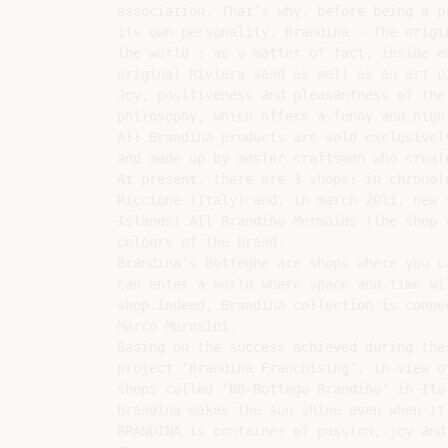
association. That’s why, before being a p
its own personality. Brandina – The origi
the world : as a matter of fact, inside e
original Riviera sand as well as an art p
Joy, positiveness and pleasantness of the
philosophy, which offers a funny and high-
All Brandina products are sold exclusivel
and made up by master craftsmen who creat
At present, there are 3 shops: in chronol
Riccione (Italy) and, in march 2011, new 
Islands).All Brandina Mermaids (the shop 
colours of the brand.

Brandina’s Botteghe are shops where you c
can enter a world where space and time wi
shop.Indeed, Brandina collection is conne
Marco Morosini.

Basing on the success achieved during the
project ‘Brandina Franchising’, in view o
shops called ‘BB-Bottega Brandina’ in Ita
Brandina makes the sun shine even when it 
BRANDINA is container of passion, joy and 