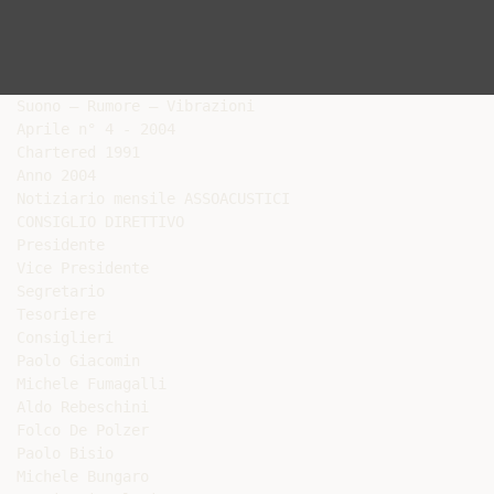
Suono – Rumore – Vibrazioni

Aprile n° 4 - 2004

Chartered 1991

Anno 2004

Notiziario mensile ASSOACUSTICI

CONSIGLIO DIRETTIVO

Presidente

Vice Presidente

Segretario

Tesoriere

Consiglieri

Paolo Giacomin

Michele Fumagalli

Aldo Rebeschini

Folco De Polzer

Paolo Bisio

Michele Bungaro
