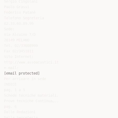
Sergio Cingolani

Paolo Grassi

Federico Patanè

Telefono Segreteria

02.33.60.89.99

Sede:

Via Alcuino 7/D

20149 MILANO

Tel. 02/33608999

Fax 02/3451811

Sito Internet:

http://www.assoacustici.it

[email protected]