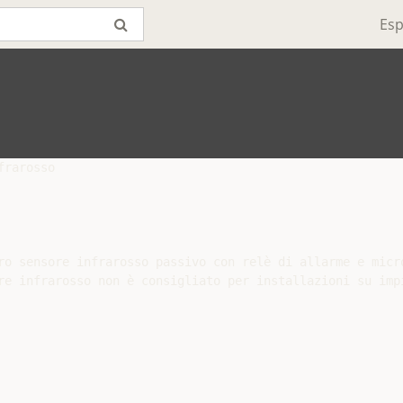
Esp
rarosso

ro sensore infrarosso passivo con relè di allarme e micro
re infrarosso non è consigliato per installazioni su impi