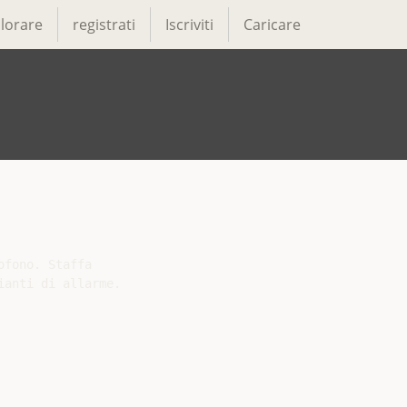
lorare
registrati
Iscriviti
Caricare
fono. Staffa

anti di allarme.
