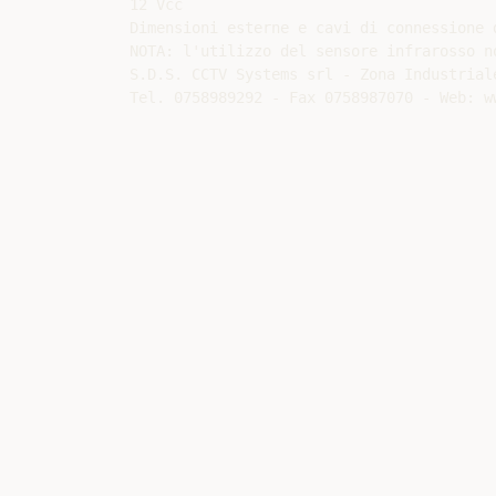
12 Vcc

Dimensioni esterne e cavi di connessione d
NOTA: l'utilizzo del sensore infrarosso n
S.D.S. CCTV Systems srl - Zona Industrial
Tel. 0758989292 - Fax 0758987070 - Web: w