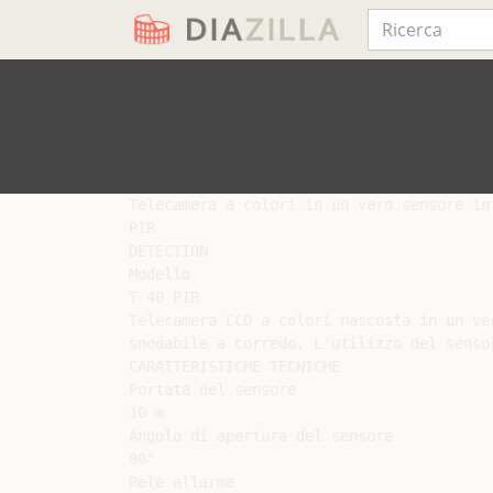
Telecamera a colori in un vero sensore inf
PIR

DETECTION

Modello

T 40 PIR

Telecamera CCD a colori nascosta in un ve
snodabile a corredo. L'utilizzo del senso
CARATTERISTICHE TECNICHE

Portata del sensore

10 m

Angolo di apertura del sensore

90°

Relè allarme
