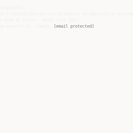
isponibili

on è consigliato per installazioni su impianti di allarme
e Pian di Porto – 06059 Todi (PG)

ww.sdscctv.it - Email: 
[email protected]