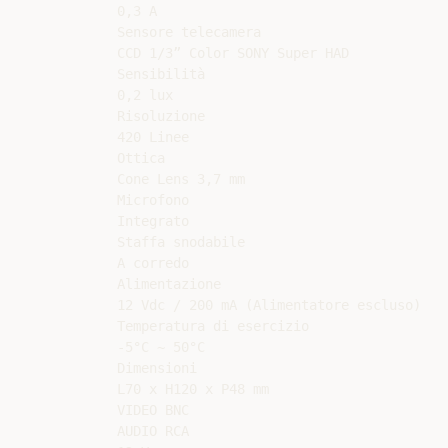
0,3 A

Sensore telecamera

CCD 1/3” Color SONY Super HAD

Sensibilità

0,2 lux

Risoluzione

420 Linee

Ottica

Cone Lens 3,7 mm

Microfono

Integrato

Staffa snodabile

A corredo

Alimentazione

12 Vdc / 200 mA (Alimentatore escluso)

Temperatura di esercizio

-5°C ~ 50°C

Dimensioni

L70 x H120 x P48 mm

VIDEO BNC

AUDIO RCA
