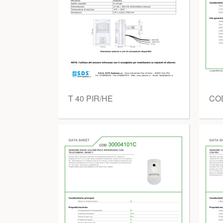
T 40 PIR/HE
COD