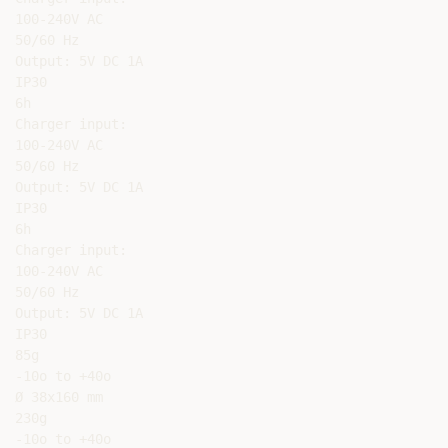
100-240V AC

50/60 Hz

Output: 5V DC 1A

IP30

6h

Charger input:

100-240V AC

50/60 Hz

Output: 5V DC 1A

IP30

6h

Charger input:

100-240V AC

50/60 Hz

Output: 5V DC 1A

IP30

85g

-10o to +40o

Ø 38x160 mm

230g

-10o to +40o
