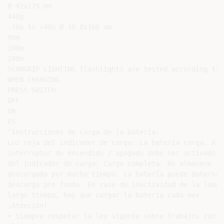
Ø 42x179 mm

440g

-10o to +40o Ø 18.8x160 mm

90m

200m

280m

SCANGRIP LIGHTING flashlights are tested according to 
WHEN CHARGING

PRESS SWITCH

OFF

ON

ES

‘Instrucciones de carga de la batería:

Luz roja del indicador de carga: La batería carga. Al 
interruptor de encendido / apagado debe ser activado. 
del indicador de carga: Carga completa. No almacene la
descargada por mucho tiempo. La batería puede dañarse 
descarga pro funda. En caso de inactividad de la lámpa
largo tiempo, hay que cargar la batería cada mes.

¡Atención!

• Siempre respetar la ley vigente sobre trabajos con eq