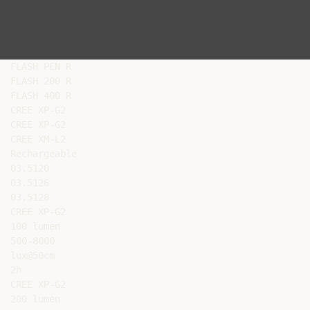
FLASH PEN R

FLASH 200 R

FLASH 400 R

CREE XP-G2

CREE XP-G2

CREE XM-L2

Rechargeable

03.5120

03.5126

03.5128

CREE XP-G2

100 lumen

500-8000

lux@50cm

2h

CREE XP-G2

200 lumen
