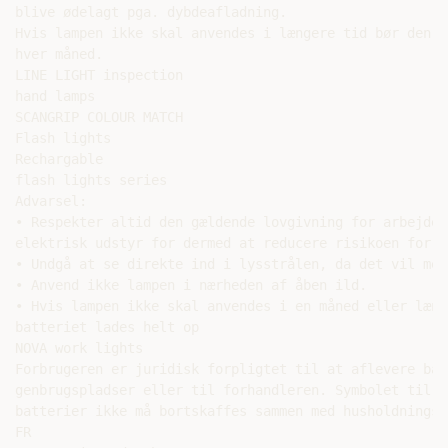
blive ødelagt pga. dybdeafladning.

Hvis lampen ikke skal anvendes i længere tid bør den op
hver måned.

LINE LIGHT inspection

hand lamps

SCANGRIP COLOUR MATCH

Flash lights

Rechargable

flash lights series

Advarsel:

• Respekter altid den gældende lovgivning for arbejde m
elektrisk udstyr for dermed at reducere risikoen for ul
• Undgå at se direkte ind i lysstrålen, da det vil med
• Anvend ikke lampen i nærheden af åben ild.

• Hvis lampen ikke skal anvendes i en måned eller læng
batteriet lades helt op

NOVA work lights

Forbrugeren er juridisk forpligtet til at aflevere bat
genbrugspladser eller til forhandleren. Symbolet til v
batterier ikke må bortskaffes sammen med husholdningsaf
FR
