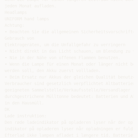
jeden Monat aufladen.

Headlamps

UNIFORM hand lamps

Achtung:

• Beachten Sie die allgemeinen Sicherheitsvorschriften
Gebrauch von

Elektrogeräten, um die Unfallgefahr zu verringern

• Nicht direkt in das Licht schauen, um Blendung zu ve
• Nie in der Nähe von offenen Flammen benutzen.

• Wenn die Lampe für einen Monat oder länger nicht benu
werden soll, den Akku zuerst vollladen.

• Beim Ersatz nur Akkus der gleichen Qualität benutzen.
Verbraucher sind gesetzlich verpflichtet Altbatterien 
geeigneten Sammelstelle/Verkaufsstelle/Versandlager zu
durchgestrichene Mülltonne bedeutet: Batterien und Akk
in den Hausmüll.

DK

Lade instruktion:

Den røde ladeindikator på opladeren lyser når der opla
indikator på opladeren lyser når opladningen er fuldfør
Efterlad ikke lampen afladet i længere tid. Batteriet 