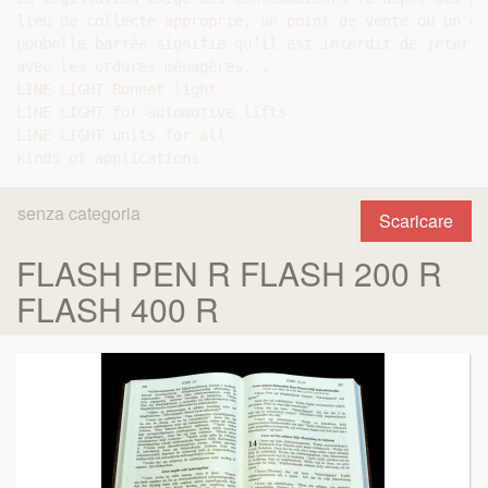
lieu de collecte approprié, un point de vente ou un en
poubelle barrée signifie qu’il est interdit de jeter l
avec les ordures ménagères. .

LINE LIGHT Bonnet light

LINE LIGHT for automotive lifts

LINE LIGHT units for all

senza categoria
Scaricare
FLASH PEN R FLASH 200 R
FLASH 400 R