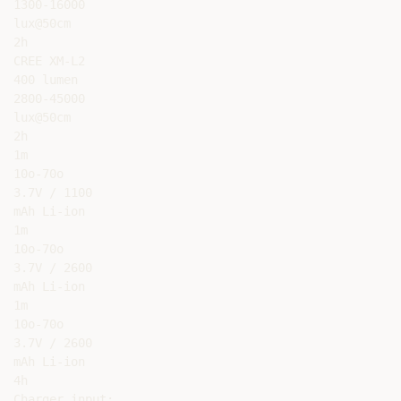
1300-16000

lux@50cm

2h

CREE XM-L2

400 lumen

2800-45000

lux@50cm

2h

1m

10o-70o

3.7V / 1100

mAh Li-ion

1m

10o-70o

3.7V / 2600

mAh Li-ion

1m

10o-70o

3.7V / 2600

mAh Li-ion

4h

Charger input:
