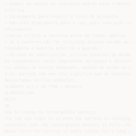
• Seguir as normas de segurança padrão para trabalhar c
elétrica

• Equipamento para reduzir o risco de acidentes

• Não olhe diretamente para a luz, pois isso pode causa
ofuscamento

• Nunca utilize a lanterna perto de chamas abertas.

• Se a lanterna não for utilizada durante um mês ou ma
totalmente a bateria antes de a guardar.

• Em caso de substituição, utilize baterias da mesma q
Os consumidores estão legalmente obrigados a descartar
nos pontos de coleta adequados, pontos de venda ou exp
O bin barrado com uma cruz significa que as baterias n
descartadas no lixo doméstico.

SCANGRIP A/S • DK-5700 • Denmark

SCANGRIP.COM

KE/V1

UK

How to charge th rechargeable battery:

The red LED light is on when the battery is charging. 
indicates that the rechargeable battery is fully charge
Never store the battery in empty status for a long time