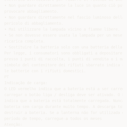
• Non guardare direttamente la luce in quanto ciò potre
provocare abbagliamento.

• Non guardare direttamente nel fascio luminoso della 
pericolo di abbagliamento.

• Mai utilizzare la lampada vicino a fiamme libere.

• Se non dovesse essere usata la lampada per un mese o
ricarica completa.

• Sostituire la batteria solo con una batteria della s
Per legge, i consumatori sono obbligati a depositare l
presso i punti di raccolta, i punti di vendita o i mag
simbolo del contenitore dei rifiuti sbarrato indica ch
le batterie con i rifiuti domestici.

PT

Indicação de carga:

O LED vermelho indica que a bateria está a ser carrega
carregar o botão liga / desliga deve ser ativado. O LED
indica que a bateria está totalmente carregada. Nunca 
bateria sem carga durante muito tempo. A descarga total
destruir a bateria. Se a lanterna não for utilizada du
período de tempo, carregue-a todos os meses

Atenção:
