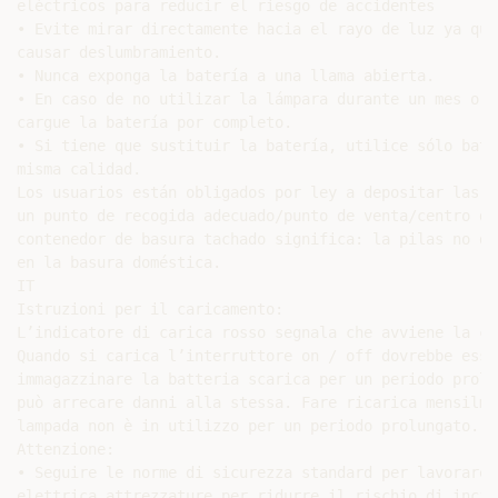
eléctricos para reducir el riesgo de accidentes

• Evite mirar directamente hacia el rayo de luz ya que
causar deslumbramiento.

• Nunca exponga la batería a una llama abierta.

• En caso de no utilizar la lámpara durante un mes o m
cargue la batería por completo.

• Si tiene que sustituir la batería, utilice sólo bate
misma calidad.

Los usuarios están obligados por ley a depositar las p
un punto de recogida adecuado/punto de venta/centro de
contenedor de basura tachado significa: la pilas no de
en la basura doméstica.

IT

Istruzioni per il caricamento:

L’indicatore di carica rosso segnala che avviene la car
Quando si carica l’interruttore on / off dovrebbe esse
immagazzinare la batteria scarica per un periodo prolun
può arrecare danni alla stessa. Fare ricarica mensilme
lampada non è in utilizzo per un periodo prolungato.

Attenzione:

• Seguire le norme di sicurezza standard per lavorare c
elettrica attrezzature per ridurre il rischio di incide