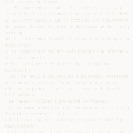
Instructions de charge :

La LED rouge indique que la batterie est en charge.

Lorsque la charge le commutateur marche / arrêt doit ê
La LED verte indique que la batterie est entièrement ch
Ne jamais stocker la batterie déchargée pendant une pér
prolongée.

Une batterie complètement déchargée peut provoquer sa

destruction.

Si la lampe n’est pas utilisée pendant une période pro
est recommandé de

mettre la batterie en charge une fois par mois.

Attention :

• Afin de réduire les risques d’accidents, respectez s
en vigueur concernant l’utilisation d’équipements

• Ne pas regarder directement la source de lumière, af
l’éblouissement.

• Ne jamais utiliser à proximité de flammes.

• Si la lampe n’est pas utilisée pendant un mois ou pl
d’abord entièrement la batterie.

• N’utiliser que des batteries de qualité identique lor
remplacement.

La législation exige des consommateurs le dépôt des pi