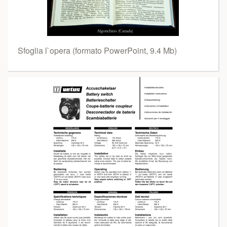
Sfoglia l`opera (formato PowerPoint, 9.4 Mb)