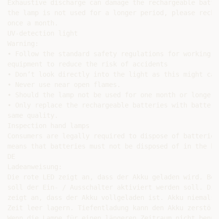
Exhaustive discharge can damage the rechargeable batter
the lamp is not used for a longer period, please recha
once a month.

UV-detection light

Warning:

• Follow the standard safety regulations for working w
equipment to reduce the risk of accidents

• Don’t look directly into the light as this might cau
• Never use near open flames.

• Should the lamp not be used for one month or longer 
• Only replace the rechargeable batteries with batteri
same quality.

Inspection hand lamps

Consumers are legally required to dispose of batteries
means that batteries must not be disposed of in the ho
DE

Ladeanweisung:

Die rote LED zeigt an, dass der Akku geladen wird. Bei
soll der Ein- / Ausschalter aktiviert werden soll. Die
zeigt an, dass der Akku vollgeladen ist. Akku niemals 
Zeit leer lagern. Tiefentladung kann den Akku zerstören
Wenn die Lampe für einen längeren Zeitraum nicht benut