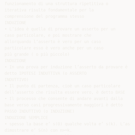
funzionamento di una struttura ripetitiva o

iterativa risulta fondamentale per la

comprensione del programma stesso

INDUZIONE

• L’idea è quella di provare un asserto per un

caso particolare, e poi mostrare che

allorquando l’asserto è vero per un caso

particolare esso è vero anche per un caso

più grande ( o più piccolo)

INDUZIONE

• In una prova per induzione l’asserto da provare è

detto IPOTESI INDUTTIVA (o ASSERTO

INDUTTIVO)

• Il punto di partenza, cioè un caso particolare

dell’asserto che risulta essere vero, è detto BASE

• Il processo che consente di andare avanti dalla

base verso casi progressivamente maggiori è detto

PASSO INDUTTIVO (o INDUZIONE)

INDUZIONE SEMPLICE

• spesso la base e’ s(0) qualche volta e’ s(k). L’asser
dimostrare e’ S(n) con n>=k.
