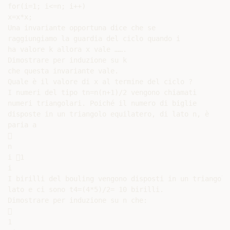
for(i=1; i<=n; i++)

x=x*x;

Una invariante opportuna dice che se

raggiungiamo la guardia del ciclo quando i

ha valore k allora x vale …….

Dimostrare per induzione su k

che questa invariante vale.

Quale è il valore di x al termine del ciclo ?

I numeri del tipo tn=n(n+1)/2 vengono chiamati

numeri triangolari. Poiché il numero di biglie

disposte in un triangolo equilatero, di lato n, è

paria a



n

i 1

i

I birilli del bouling vengono disposti in un triangolo 
lato e ci sono t4=(4*5)/2= 10 birilli.

Dimostrare per induzione su n che:



1
