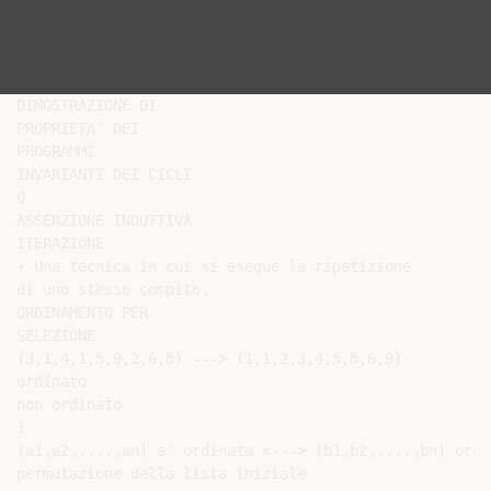
DIMOSTRAZIONE DI

PROPRIETA’ DEI

PROGRAMMI

INVARIANTI DEI CICLI

O

ASSERZIONE INDUTTIVA

ITERAZIONE

• Una tecnica in cui si esegue la ripetizione

di uno stesso compito.

ORDINAMENTO PER

SELEZIONE

(3,1,4,1,5,9,2,6,5) ---> (1,1,2,3,4,5,5,6,9)

ordinato

non ordinato

i

(a1,a2,....,an) e’ ordinata <---> (b1,b2,....,bn) ordi
permutazione della lista iniziale
