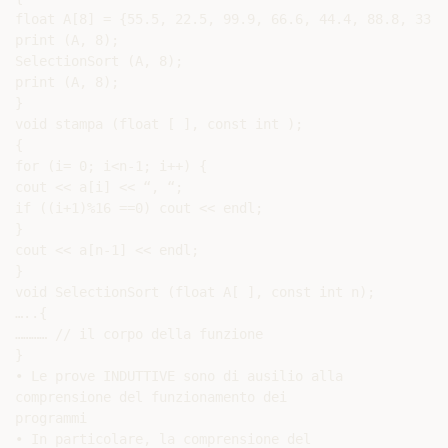
float A[8] = {55.5, 22.5, 99.9, 66.6, 44.4, 88.8, 33.3
print (A, 8);

SelectionSort (A, 8);

print (A, 8);

}

void stampa (float [ ], const int );

{

for (i= 0; i<n-1; i++) {

cout << a[i] << “, “;

if ((i+1)%16 ==0) cout << endl;

}

cout << a[n-1] << endl;

}

void SelectionSort (float A[ ], const int n);

…..{

………… // il corpo della funzione

}

• Le prove INDUTTIVE sono di ausilio alla

comprensione del funzionamento dei

programmi

• In particolare, la comprensione del
