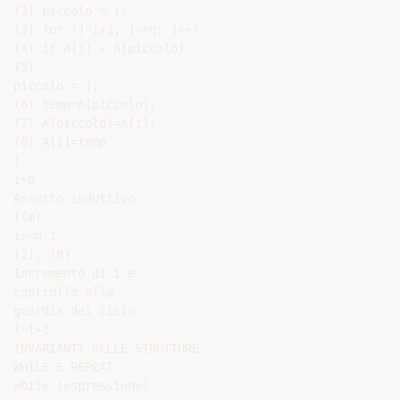
(2) piccolo = i;

(3) for (j=i+1; j<=n; j++)

(4) if A[j] < A[piccolo]

(5)

piccolo = j;

(6) temp=A[piccolo];

(7) A[piccolo]=A[i];

(8) A[i]=temp

}

i=0

Asserto induttivo

T(m)

i>=n-1

(2), (8)

Incremento di i e

controllo alla

guardia del ciclo

i=i+1

INVARIANTI DELLE STRUTTURE

WHILE E REPEAT

While (espressione)
