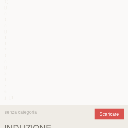
tj



n

(

n



1

)

*

(

n



2

)

/

6

senza categoria
Scaricare
INDUZIONE