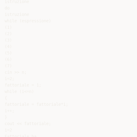
istruzione

do

istruzione

while (espressione)

(1)

(2)

(3)

(4)

(5)

(6)

(7)

cin >> n;

i=2;

fattoriale = 1;

while (i<=n)

{

fattoriale = fattoriale*i;

i++;

}

cout << fattoriale;

i=2

Fattoriale ha
