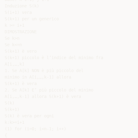
Induzione S(k)

S(i+1) vera

S(k+1) per un generico

k >= i+1

DIMOSTRAZIONE

Se k>n

Se k<=n

S(k+1) è vero

S(k+1) piccolo è l’indice del minimo fra

A[i,…,k]

1. Se A[k] NON è più piccolo del

minimo in A[i,…,k-1] allora

S(k+1) è vera

2. Se A[k] E’ più piccolo del minimo

A[i,…,k-1] allora S(k+1) è vera

S(k)

S(k+1)

S(k) è vera per ogni

k:k>=i+1

(1) for (i=0; i<n-1; i++)

{
