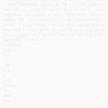
• PASSO INDUTTIVO: Supponiamo che l’asserto induttivo s
vero per un particolare valore di n. La n+1-ma volta c
raggiunto, SUM è posta al valore precedente addizionato
stessa. Per l’asserto induttivo, il valore precedente è
Quindi il nuovo valore è 2n+ 2n= 2n+1. Quindi l’asserto
induttivo è valido anche per n+1. Considerando quindi l
BASE ne segue che l’asserto induttivo vale per n>=1

INDUZIONE: ESEMPIO

• ASSERTO

S(n) 

n i

 2

i0

 2



n 1

S(0) 

 1

BASE

0 i

2
