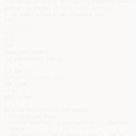
• si assume la verita’ dell’ipotesi induttiva (S(n)) pe
mostrare la verita’ di S(n+1) S(n)--> S(n+1)

• “La dimostrazione e’ per induzione su n”

S(n)

.............

S(2)

S(1)

S(0)

INDUZIONE: ESEMPIO

int esponenziale (int x)

{

int SUM =1;

for(int i=1; i <=x; i++)

SUM +=SUM;

/* +++ */

Cout << SUM;

}

La prova di correttezza può essere

effettuata come segue:

• ASSERTO INDUTTIVO: La n-ma volta che si raggiunge +++
, SUM=2n

• BASE Quando n=1, SUM è uguale a 1+1=2 e cioè 21
