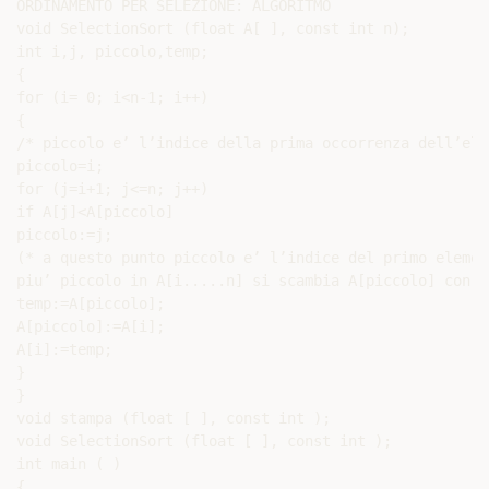
ORDINAMENTO PER SELEZIONE: ALGORITMO

void SelectionSort (float A[ ], const int n);

int i,j, piccolo,temp;

{

for (i= 0; i<n-1; i++)

{

/* piccolo e’ l’indice della prima occorrenza dell’ele
piccolo=i;

for (j=i+1; j<=n; j++)

if A[j]<A[piccolo]

piccolo:=j;

(* a questo punto piccolo e’ l’indice del primo element
piu’ piccolo in A[i.....n] si scambia A[piccolo] con A[
temp:=A[piccolo];

A[piccolo]:=A[i];

A[i]:=temp;

}

}

void stampa (float [ ], const int );

void SelectionSort (float [ ], const int );

int main ( )

{
