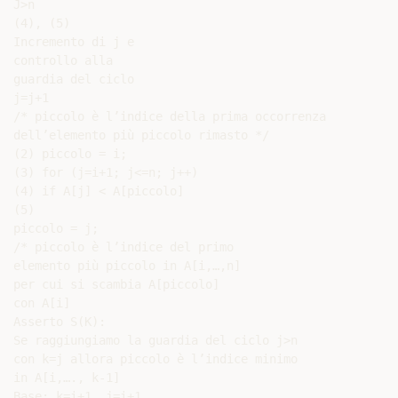
J>n

(4), (5)

Incremento di j e

controllo alla

guardia del ciclo

j=j+1

/* piccolo è l’indice della prima occorrenza

dell’elemento più piccolo rimasto */

(2) piccolo = i;

(3) for (j=i+1; j<=n; j++)

(4) if A[j] < A[piccolo]

(5)

piccolo = j;

/* piccolo è l’indice del primo

elemento più piccolo in A[i,…,n]

per cui si scambia A[piccolo]

con A[i]

Asserto S(K):

Se raggiungiamo la guardia del ciclo j>n

con k=j allora piccolo è l’indice minimo

in A[i,…., k-1]

Base: k=i+1, j=i+1
