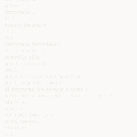
valore 1

fattoriale=1

S(j)

Asserto induttivo

i<=n

J>n

fattoriale=fattoriale*i

Incremento di i e

controllo alla

guardia del ciclo

i=i+1

Quale e’ l’invariante opportuna

per il seguente frammento

di programma che assegna a somma il

valore della somma degli interi fra 1 ed n ?

cin >> n;

somma=0;

for (i=1; i<=n; i++)

somma=somma+i;

cin >> n;

x=2;
