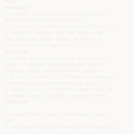
MODULI

ASSERZIONI

• I moduli dovrebbero essere individuati in

modo tale da essere indipendenti.

• La prova di correttezza deve certificare che

il modulo è conforme alle specifiche, che

descrivono gli input forniti al modulo e

l’output che ci si aspetta

ASSERZIONI

• Bisogna, inoltre, provare a realizzare i

moduli in maniera indipendente dai moduli

che esso chiama (moduli di basso livello)

• Si cerca, quindi, di effettuare una prova di

correttezza indipendentemente dai moduli

di basso livello (ci interessa sapere cosa fa

un modulo a basso livello e non come lo fa)

ASSERZIONI

•

Le specifiche dei moduli consistono di due

parti

1. Una specifica sull’intervallo dei valori di

input sui quali ci si aspetta che lavori il
