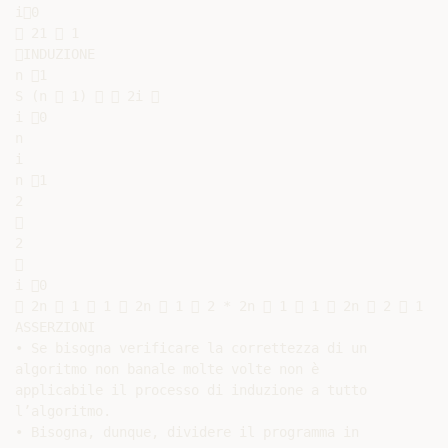
i0

 21  1

INDUZIONE

n 1

S (n  1)   2i 

i 0

n

i

n 1

2



2



i 0

 2n  1  1  2n  1  2 * 2n  1  1  2n  2  1

ASSERZIONI

• Se bisogna verificare la correttezza di un

algoritmo non banale molte volte non è

applicabile il processo di induzione a tutto

l’algoritmo.

• Bisogna, dunque, dividere il programma in
