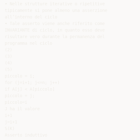
• Nelle strutture iterative o ripetitive

tipicamente si pone almeno una asserzione

all’interno del ciclo

• Tale asserto viene anche riferito come

INVARIANTE di ciclo, in quanto esso deve

risultare vero durante la permanenza del

programma nel ciclo

(2)

(3)

(4)

(5)

piccolo = i;

for (j=i+1; j<=n; j++)

if A[j] < A[piccolo]

piccolo = j;

piccolo=i

J ha il valore

i+1

j=i+1

S(K)

Asserto induttivo
