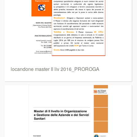
locandone master II liv 2016_PROROGA