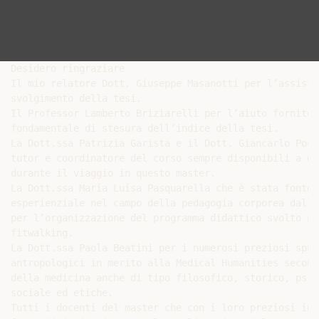
Desidero ringraziare

Il mio relatore Dott. Giuseppe Masanotti per l’assiste
svolgimento della tesi.

Il Professor Lamberto Briziarelli per l’aiuto fornitom
fondamentale di stesura dell’indice della tesi.

La Dott.ssa Patrizia Garista e il Dott. Giancarlo Poce
tutor e coordinatore del corso sempre disponibili a di
durante il viaggio in questo master.

La Dott.ssa Maria Luisa Pasquarella che è stata fonte 
esperienziale nel campo della pedagogia corporea dalla
per l’organizzazione del programma didattico svolto ne
fitwalking.

La Dott.ssa Paola Beatini per i numerosi preziosi spun
antropologici in merito alla Medical Humanities second
della medicina anche di tipo filosofico, storico, psic
sociale ed etiche.

Tutti i docenti del master che con i loro preziosi ins