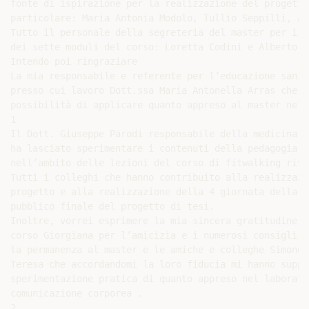
fonte di ispirazione per la realizzazione del progetto
particolare: Maria Antonia Modolo, Tullio Seppilli, An
Tutto il personale della segreteria del master per il 
dei sette moduli del corso: Loretta Codini e Alberto A
Intendo poi ringraziare

La mia responsabile e referente per l’educazione sanit
presso cui lavoro Dott.ssa Maria Antonella Arras che m
possibilità di applicare quanto appreso al master nel 
1

Il Dott. Giuseppe Parodi responsabile della medicina d
ha lasciato sperimentare i contenuti della pedagogia co
nell’ambito delle lezioni del corso di fitwalking rivo
Tutti i colleghi che hanno contribuito alla realizzazi
progetto e alla realizzazione della 4 giornata della s
pubblico finale del progetto di tesi.

Inoltre, vorrei esprimere la mia sincera gratitudine a
corso Giorgiana per l’amicizia e i numerosi consigli d
la permanenza al master e le amiche e colleghe Simonet
Teresa che accordandomi la loro fiducia mi hanno suppo
sperimentazione pratica di quanto appreso nel laborator
comunicazione corporea .

2
