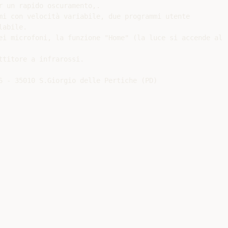
 un rapido oscuramento,.

mi con velocità variabile, due programmi utente

abile.

ei microfoni, la funzione "Home" (la luce si accende al

titore a infrarossi.

6 - 35010 S.Giorgio delle Pertiche (PD)
