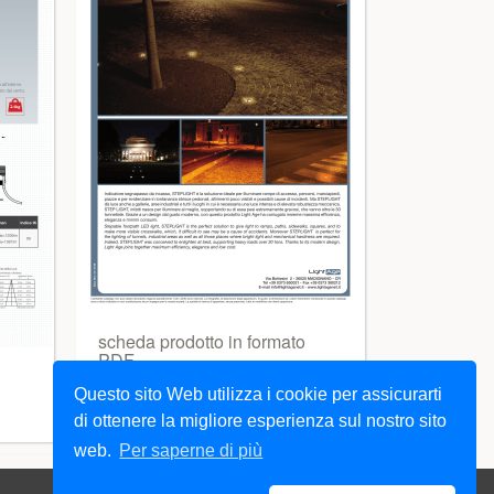
scheda prodotto in formato
PDF
Questo sito Web utilizza i cookie per assicurarti
di ottenere la migliore esperienza sul nostro sito
web.
Per saperne di più