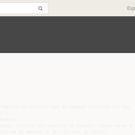
Esp
compatto per tutti i tipi di lampade o strisce LED RGB,

 +).

preso).

ostati (inclusi tre tonalità di bianco), rosso, verde e b
fino ad un massimo di 16,7 milioni di colori.
