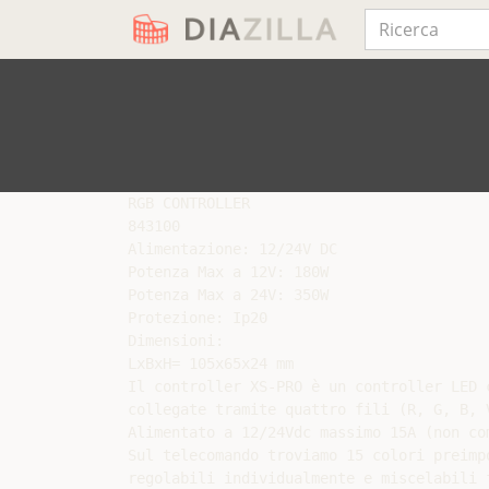
RGB CONTROLLER

843100

Alimentazione: 12/24V DC

Potenza Max a 12V: 180W

Potenza Max a 24V: 350W

Protezione: Ip20

Dimensioni:

LxBxH= 105x65x24 mm

Il controller XS-PRO è un controller LED 
collegate tramite quattro fili (R, G, B, V
Alimentato a 12/24Vdc massimo 15A (non com
Sul telecomando troviamo 15 colori preimp
regolabili individualmente e miscelabili 