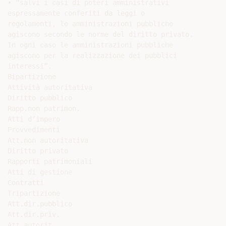
• “salvi i casi di poteri amministrativi

espressamente conferiti da leggi o

regolamenti, le amministrazioni pubbliche

agiscono secondo le norme del diritto privato.

In ogni caso le amministrazioni pubbliche

agiscono per la realizzazione dei pubblici

interessi”.

Bipartizione

Attività autoritativa

Diritto pubblico

Rapp.non patrimon.

Atti d’impero

Provvedimenti

Att.non autoritativa

Diritto privato

Rapporti patrimoniali

Atti di gestione

Contratti

Tripartizione

Att.dir.pubblico

Att.dir.priv.

Att.autorit.
