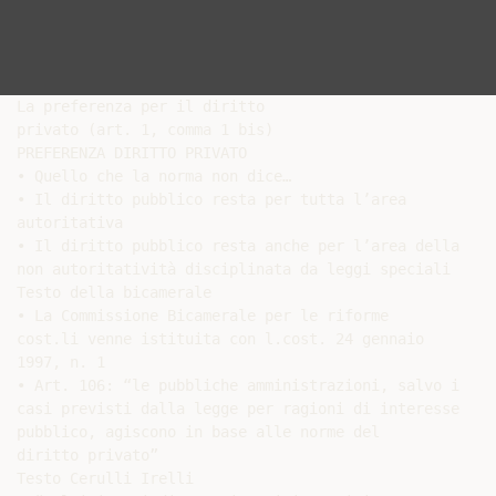
La preferenza per il diritto

privato (art. 1, comma 1 bis)

PREFERENZA DIRITTO PRIVATO

• Quello che la norma non dice…

• Il diritto pubblico resta per tutta l’area

autoritativa

• Il diritto pubblico resta anche per l’area della

non autoritatività disciplinata da leggi speciali

Testo della bicamerale

• La Commissione Bicamerale per le riforme

cost.li venne istituita con l.cost. 24 gennaio

1997, n. 1

• Art. 106: “le pubbliche amministrazioni, salvo i

casi previsti dalla legge per ragioni di interesse

pubblico, agiscono in base alle norme del

diritto privato”

Testo Cerulli Irelli
