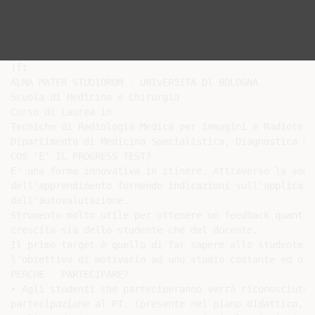
(ft

ALMA MATER STUDIORUM - UNIvER5ITA Dl BOLOGNA

Scuola di Medicina e Chirurgia

Corso di Laurea in

Tecniche di Radiologia Medica per Immagini e Radioterap
Dipartimento di Medicina Specialistica, Diagnostica e 
COS 'E' IL PROGRESS TEST?

E' una forma innovativa in itinere. Attraverso la somm
dell'apprendimento fornendo indicazioni sull'applicazi
dell'autovalutazione.

Strumento molto utile per ottenere un feedback quantit
crescita sia dello studente che del docente.

Il primo target è quello di far sapere allo studente n
l'obiettivo di motivarlo ad uno studio costante ed org
PERCHE ' PARTECIPARE?

• Agli studenti che parteciperanno verrà riconosciuto 
partecipazione al PT. (presente nel piano didattico, a