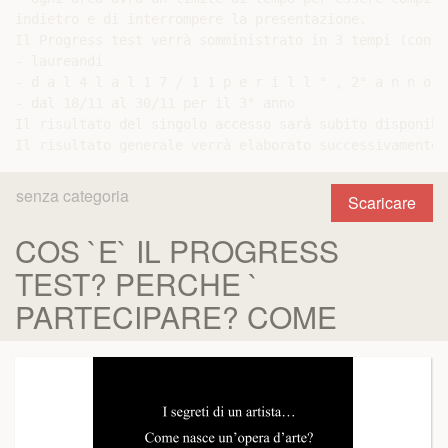
indietro e di interrompere la presentazione.

Il Progress test verrà somministrato in 3 tempi (con a
- laureandi

- d a l 4 l a l 1 7 / 1 1 p e r i l l ° , 2° a n n o e
- dal 18/11 al 30/11 per il 3° anno

Il risultato del singolo accesso sarà subito disponibi
senza categoria
Scaricare
COS `E` IL PROGRESS
TEST? PERCHE `
PARTECIPARE? COME