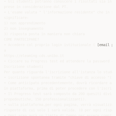
• Gli studenti potranno conoscere i risultati sia in a
prese in considerazione dal PT.

• L'esame valuta " l'informazione residente" che in ba
significare:

1) non apprendimento

2) non insegnamento

3) risposta posta in maniera non chiara

COME PARTECIPARE?

• Accedere col proprio login istituzionale ( 
[email pr
a

https://eleamíng-cds.unibo.it

• Ciccare su Progress test ed attendere la password ch
Iscrizione studenti

Per quanto riguarda l'iscrizione all'istanza lo studen
• iscrizione spontanea tramite "chiave di accesso "(tr
• Come anticipato precedentemente, dovrà ricordare ai 
in piattaforma, prima di poter procedere con l'iscrizi
• Il Progress test sarà composto da 200 quesiti diviso
propedeutiche, 150 professionalizzanti).

• sulla piattaforma,per ogni pagina, verrà visualizzat
risposte di cui solo I sarà valida. (0 per ogni rispos
• Ogni area avrà un limite di tempo per essere compila