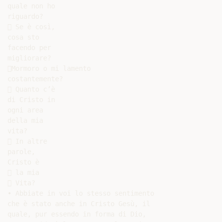
quale non ho

riguardo?

 Se è così,

cosa sto

facendo per

migliorare?

Mormoro o mi lamento

costantemente?

 Quanto c’è

di Cristo in

ogni area

della mia

vita?

 In altre

parole,

Cristo è

 la mia

 Vita?

• Abbiate in voi lo stesso sentimento

che è stato anche in Cristo Gesù, il

quale, pur essendo in forma di Dio,
