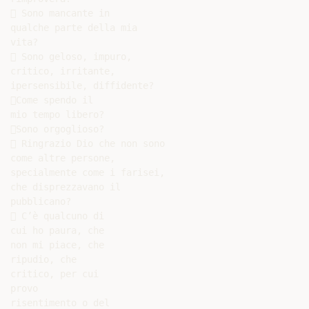
 Sono mancante in

qualche parte della mia

vita?

 Sono geloso, impuro,

critico, irritante,

ipersensibile, diffidente?

Come spendo il

mio tempo libero?

Sono orgoglioso?

 Ringrazio Dio che non sono

come altre persone,

specialmente come i farisei,

che disprezzavano il

pubblicano?

 C’è qualcuno di

cui ho paura, che

non mi piace, che

ripudio, che

critico, per cui

provo

risentimento o del
