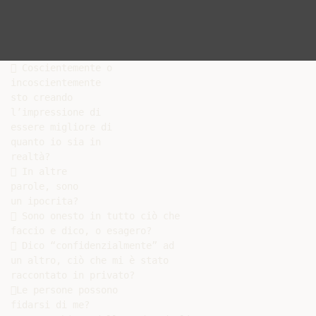
 Coscientemente o

incoscientemente

sto creando

l’impressione di

essere migliore di

quanto io sia in

realtà?

 In altre

parole, sono

un ipocrita?

 Sono onesto in tutto ciò che

faccio e dico, o esagero?

 Dico “confidenzialmente” ad

un altro, ciò che mi è stato

raccontato in privato?

Le persone possono

fidarsi di me?
