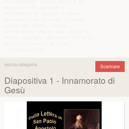
non considerò l'essere uguale a Dio

qualcosa a cui aggrapparsi

gelosamente, ma spogliò sé stesso,

prendendo forma di servo, divenendo

simile agli uomini; trovato

esteriormente come un uomo, umiliò sé

stesso, facendosi ubbidiente fino alla

morte, e alla morte di croce.

senza categoria
Scaricare
Diapositiva 1 - Innamorato di
Gesù