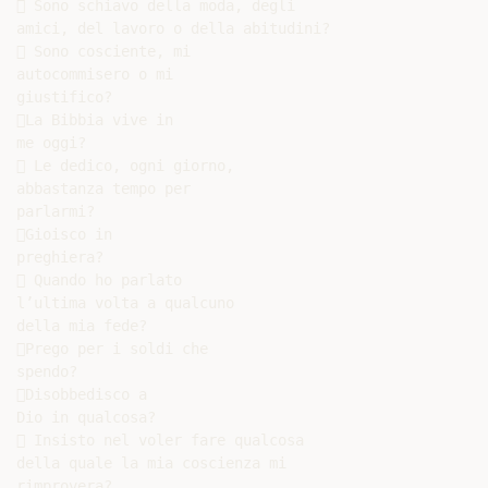
 Sono schiavo della moda, degli

amici, del lavoro o della abitudini?

 Sono cosciente, mi

autocommisero o mi

giustifico?

La Bibbia vive in

me oggi?

 Le dedico, ogni giorno,

abbastanza tempo per

parlarmi?

Gioisco in

preghiera?

 Quando ho parlato

l’ultima volta a qualcuno

della mia fede?

Prego per i soldi che

spendo?

Disobbedisco a

Dio in qualcosa?

 Insisto nel voler fare qualcosa

della quale la mia coscienza mi

rimprovera?
