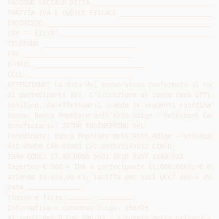
RAGIONE SOCIALE DITTA ________________________________
PARTITA IVA E CODICE FISCALE _________________________
INDIRIZZO ____________________________________________
CAP -- CITTA’ ________________________________________
TELEFONO ________________________

FAX ____________________________

E-MAIL ____________________________

CELL ___________________________

ATTENZIONE! La data del corso viene confermata al ragg
di partecipanti (8). L’iscrizione al corso sarà uffici
bonifico, da effettuarsi usando le seguenti coordinate
Banca: Banca Popolare dell’Alto Adige - Volksbank Caus
Beneficiario: ZATOR ENGINEERING SRL

Coordinate: Banca Popolare dell’Alto Adige - Volksbank
ABI 05856 CAB 01801 C/C 083571143012 CIN D;

IBAN CODE: IT 42 D058 5601 8010 8357 1143 012

Importo: € 900 + IVA a partecipante (1.080,00€); € 850
azienda (1.020,00 €); tariffa per Soci UCCT 800 + IVA 
Data ……………………………………

Timbro e firma ………………..……………………….

Informativa e consenso D.Lgs. 196/03

Ai sensi del D.Lgs 196/03 - a tutela della privacy – U