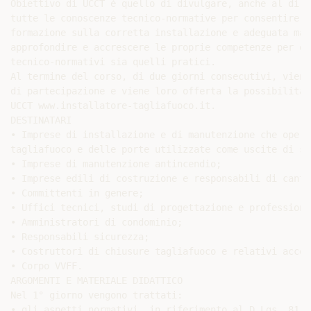
Obiettivo di UCCT è quello di divulgare, anche al di f
tutte le conoscenze tecnico-normative per consentire a
formazione sulla corretta installazione e adeguata man
approfondire e accrescere le proprie competenze per qu
tecnico-normativi sia quelli pratici.

Al termine del corso, di due giorni consecutivi, viene
di partecipazione e viene loro offerta la possibilità 
UCCT www.installatore-tagliafuoco.it.

DESTINATARI

• Imprese di installazione e di manutenzione che opera
tagliafuoco e delle porte utilizzate come uscite di si
• Imprese di manutenzione antincendio;

• Imprese edili di costruzione e responsabili di cantie
• Committenti in genere;

• Uffici tecnici, studi di progettazione e professionis
• Amministratori di condominio;

• Responsabili sicurezza;

• Costruttori di chiusure tagliafuoco e relativi access
• Corpo VVFF.

ARGOMENTI E MATERIALE DIDATTICO

Nel 1° giorno vengono trattati:

• gli aspetti normativi, in riferimento al D.Lgs. 81/2