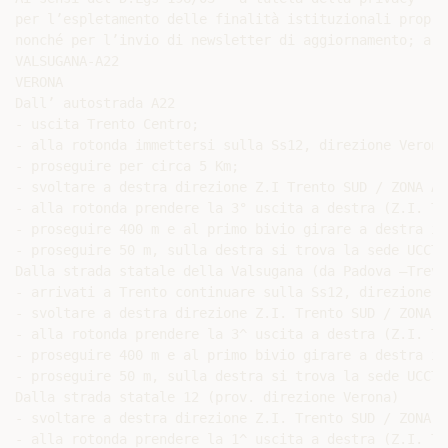
per l’espletamento delle finalità istituzionali propri
nonché per l’invio di newsletter di aggiornamento; a f
VALSUGANA-A22

VERONA

Dall’ autostrada A22

- uscita Trento Centro;

- alla rotonda immettersi sulla Ss12, direzione Verona;
- proseguire per circa 5 Km;

- svoltare a destra direzione Z.I Trento SUD / ZONA AR
- alla rotonda prendere la 3° uscita a destra (Z.I. Tr
- proseguire 400 m e al primo bivio girare a destra in
- proseguire 50 m, sulla destra si trova la sede UCCT.

Dalla strada statale della Valsugana (da Padova –Trevis
- arrivati a Trento continuare sulla Ss12, direzione Ve
- svoltare a destra direzione Z.I. Trento SUD / ZONA A
- alla rotonda prendere la 3^ uscita a destra (Z.I. Tr
- proseguire 400 m e al primo bivio girare a destra in
- proseguire 50 m, sulla destra si trova la sede UCCT.

Dalla strada statale 12 (prov. direzione Verona)

- svoltare a destra direzione Z.I. Trento SUD / ZONA A
- alla rotonda prendere la 1^ uscita a destra (Z.I. Tr