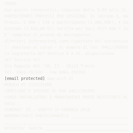
CORSO

Due giorni consecutivi, ciascuno dalle 9.00 alle 12.30
PARTECIPANTI PREVISTI PER SESSIONE: 16 (minimo 8, max. 
Prezzo: € 900 + IVA a partecipante (1.080,00€); € 850 
azienda (1.020,00 €); tariffa per Soci UCCT 800 + IVA 
E’ compreso il pranzo di mezzogiorno.

Ulteriori informazioni sono riportate nel successivo m
l’ adesione al corso – al numero di fax: 0461/392093.

La segreteria UCT Service è a Vs. disposizione.

UCT Service Srl

Via Ragazzi del ‘99, 17 - 38123 Trento

[email protected]
 www.ucct.it

MODULO DI ISCRIZIONE

COMPILARE E SPEDIRE AL FAX 0461/392093

CORSO INSTALLATORI E MANUTENTORI PORTE RESISTENTI AL F
Data:

VENERDI’ 21 – SABATO 22 GENNAIO 2010

NOMINATIVO/I PARTECIPANTE/I __________________________
______________________________________________________
ATTIVITA’ SVOLTA _____________________________________