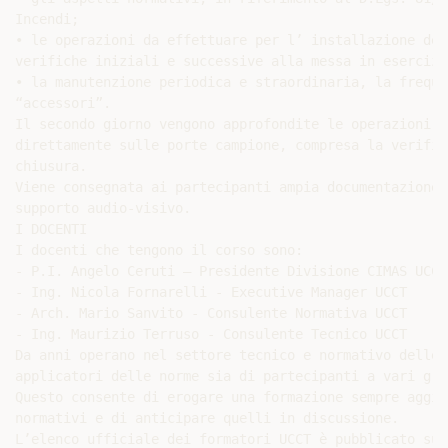
Incendi;

• le operazioni da effettuare per l’ installazione del
verifiche iniziali e successive alla messa in esercizio
• la manutenzione periodica e straordinaria, la freque
“accessori”.

Il secondo giorno vengono approfondite le operazioni d
direttamente sulle porte campione, compresa la verific
chiusura.

Viene consegnata ai partecipanti ampia documentazione 
supporto audio-visivo.

I DOCENTI

I docenti che tengono il corso sono:

- P.I. Angelo Ceruti – Presidente Divisione CIMAS UCCT

- Ing. Nicola Fornarelli - Executive Manager UCCT

- Arch. Mario Sanvito - Consulente Normativa UCCT

- Ing. Maurizio Terruso - Consulente Tecnico UCCT

Da anni operano nel settore tecnico e normativo delle 
applicatori delle norme sia di partecipanti a vari gru
Questo consente di erogare una formazione sempre aggio
normativi e di anticipare quelli in discussione.

L’elenco ufficiale dei formatori UCCT è pubblicato sul