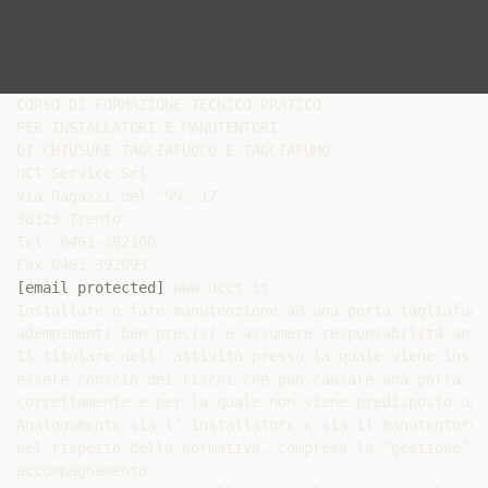
CORSO DI FORMAZIONE TECNICO PRATICO

PER INSTALLATORI E MANUTENTORI

DI CHIUSURE TAGLIAFUOCO E TAGLIAFUMO

UCT Service Srl

Via Ragazzi del ‘99, 17

38123 Trento

Tel. 0461-392100

[email protected]
 www.ucct.it

Installare o fare manutenzione ad una porta tagliafuoc
adempimenti ben precisi e assumere responsabilità anch
Il titolare dell’ attività presso la quale viene insta
essere conscio dei rischi che può causare una porta ta
correttamente e per la quale non viene predisposto un 
Analogamente sia l’ installatore e sia il manutentore 
nel rispetto della normativa, compresa la “gestione” d
accompagnamento.
