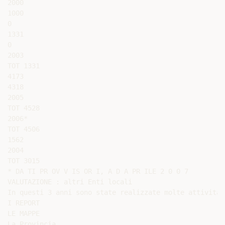
2000

1000

0

1331

0

2003

TOT 1331

4173

4318

2005

TOT 4528

2006*

TOT 4506

1562

2004

TOT 3015

* DA TI PR OV V IS OR I, A D A PR ILE 2 0 0 7

VALUTAZIONE : altri Enti locali

In questi 3 anni sono state realizzate molte attività 
I REPORT

LE MAPPE

La Provincia
