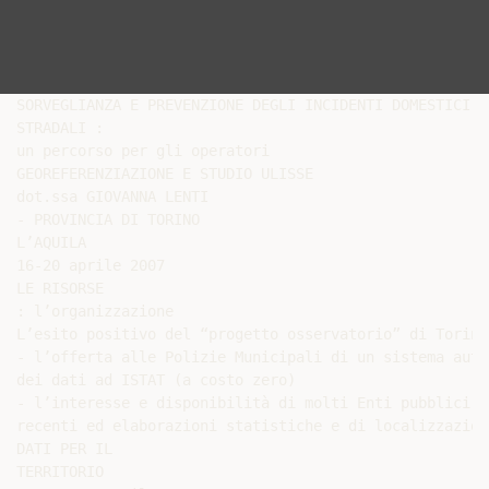
SORVEGLIANZA E PREVENZIONE DEGLI INCIDENTI DOMESTICI E

STRADALI :

un percorso per gli operatori

GEOREFERENZIAZIONE E STUDIO ULISSE

dot.ssa GIOVANNA LENTI

- PROVINCIA DI TORINO

L’AQUILA

16-20 aprile 2007

LE RISORSE

: l’organizzazione

L’esito positivo del “progetto osservatorio” di Torino
- l’offerta alle Polizie Municipali di un sistema auto
dei dati ad ISTAT (a costo zero)

- l’interesse e disponibilità di molti Enti pubblici e
recenti ed elaborazioni statistiche e di localizzazion
DATI PER IL

TERRITORIO
