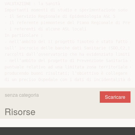
VALUTAZIONE : la Sanità

Importanti momenti di studio e sperimentazione sono st
- il Servizio Regionale di Epidemiologia ASL 5

- il referente piemontese del Piano Regionale di Preve
- i referenti di alcune ASL locali

In particolare :

- nell’ambito del il progetto Timoteo è stato fatto ne
sull’ incrocio delle banche dati Sanitarie (SDO,C2,118
raccolti dall’osservatorio che ha evidenziato limiti e
- nell’ambito del progetto di Prevenzione Sanitaria è 
puntuale relativo ad una limitata zona territoriale de
producendo buoni risultati; l’obiettivo è collegare i 
senza categoria
Scaricare
Risorse