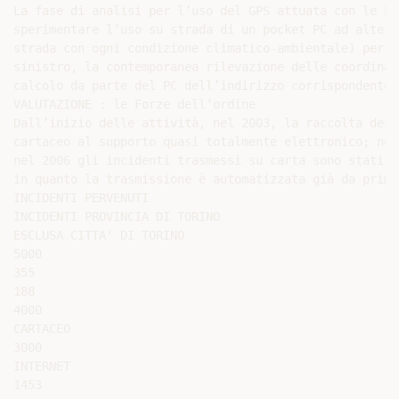
La fase di analisi per l’uso del GPS attuata con le Po
sperimentare l’uso su strada di un pocket PC ad alte p
strada con ogni condizione climatico-ambientale) per l
sinistro, la contemporanea rilevazione delle coordinat
calcolo da parte del PC dell’indirizzo corrispondente

VALUTAZIONE : le Forze dell’ordine

Dall’inizio delle attività, nel 2003, la raccolta dei 
cartaceo al supporto quasi totalmente elettronico; nel
nel 2006 gli incidenti trasmessi su carta sono stati i
in quanto la trasmissione è automatizzata già da prima
INCIDENTI PERVENUTI

INCIDENTI PROVINCIA DI TORINO

ESCLUSA CITTA' DI TORINO

5000

355

188

4000

CARTACEO

3000

INTERNET

1453
