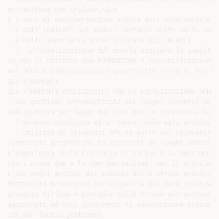
extraurbana con chilometrica

I 3 anni di sperimentazione svolta dall’osservatorio p
- i dati indicati sui moduli cartacei molte volte sono
- è molto importante poter indicare gli INCROCI

- l’ informatizzazione del modulo migliora la qualità 
se non si effettua una FORMAZIONE e sensibilizzazione 
nel 2005 è stato possibile georiferire circa il 65% de
GLI STRUMENTI

GLI STRUMENTI UTILIZZABILI PER LA LOCALIZZAZIONE SONO :
- una gestione informatizzata dei luoghi (archivi del 
obbligatorio per legge dal 2001 per le Province e le Re
- l’accesso condiviso ed in tempo reale agli archivi d
- l’utilizzo di strumenti GPS da parte dei rilevatori 
coordinate geografiche in indirizzi di luoghi urbani o
L’esperienza della Provincia di Torino è la sperimenta
con i primi due e la sperimentazione, per il prossimo 
L’uso degli archivi del catasto delle strade provincia
difficoltà permangono nella qualità del dato relativo 
presenza diffusa e puntuale sulle strade extraurbane d
aggiornati ad ogni intervento di manutenzione ordinari
(di non facile gestione).
