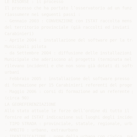
LE RISORSE : il processo

Il processo che ha portato l’osservatorio ad un funzio
riassumere nei seguenti passi :

- Gennaio 2003 : CONVENZIONE con ISTAT raccolta mensil
del territorio provinciale (già raccolti ed inviati in
Carabinieri)

- Aprile 2004 : installazione del software per la tras
Municipali pilota

- da Settembre 2004 : diffusione delle installazioni p
Municipale che aderiscono al progetto (terminata nel 2
rilevano incidenti e che non sono già dotati di softwa
urbani

- Febbraio 2005 : installazione del software presso tu
di formazione per 15 Carabinieri referenti del progetto
- Maggio 2006 : corsi di formazione ad un referente pe
(circa 90)

LA GEOREFERENZIAZIONE

Allo stato attuale le forze dell’ordine di tutto il te
fornire ad ISTAT indicazione sui luoghi degli incident
- TIPO STRADA : provinciale, statale, regionale, urbana
- AMBITO : urbano, extraurbano

- IDENTIFICAZIONE : nome della urbana con civico, nume