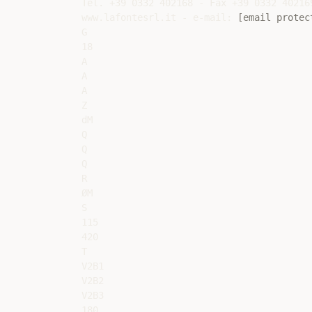
Tel. +39 0332 402168 - Fax +39 0332 402169
www.lafontesrl.it - e-mail: 
[email protec
G

18

A

A

A

Z

dM

Q

Q

Q

R

ØM

S

115

420

T

V2B1

V2B2

V2B3

180
