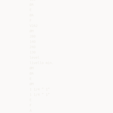
ØA

E

ØA

F

V2A2

ØM

280

140

240

130

level

livello min.

ØM

ØA

E

ØM

1 1/4 ” 1”

1 1/4 ” 1”

E

F

A
