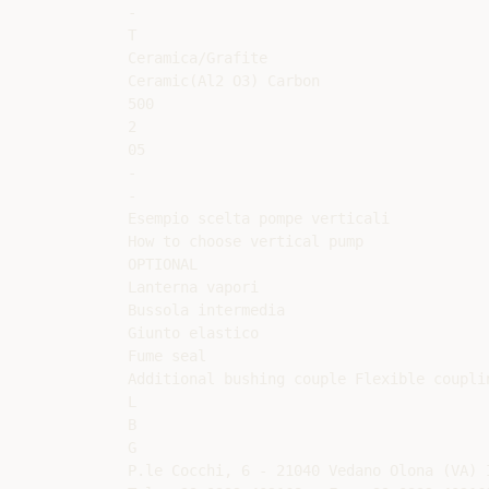
-

T

Ceramica/Grafite

Ceramic(Al2 O3) Carbon

500

2

05

-

-

Esempio scelta pompe verticali

How to choose vertical pump

OPTIONAL

Lanterna vapori

Bussola intermedia

Giunto elastico

Fume seal

Additional bushing couple Flexible couplin
L

B

G

P.le Cocchi, 6 - 21040 Vedano Olona (VA) I