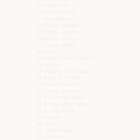
3 Deflettore

4 Anello tenuta

5 Tubo mandata

6 Piastra appoggio

7 Flangia colonna

8 Rivest. albero

9 Colonna pompa

10 Albero

10a Viti brugole albero

11 Gomito

12 Flangia corpo pompa

13 Bussola rotante

14 Bussola statica

15 O-ring bussola

16 Vite corpo pompa

17 O-ring corpo pompa

18 O-ring ogiva

19 Girante

20 Ogiva

21 Corpo pompa

22 Lanterna
