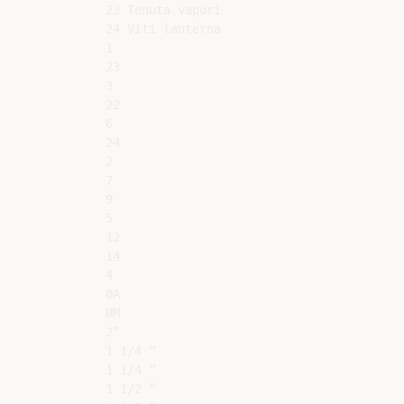
23 Tenuta vapori

24 Viti lanterna

1

23

3

22

6

24

2

7

9

5

12

14

4

ØA

ØM

2”

1 1/4 ”

1 1/4 ”

1 1/2 ”
