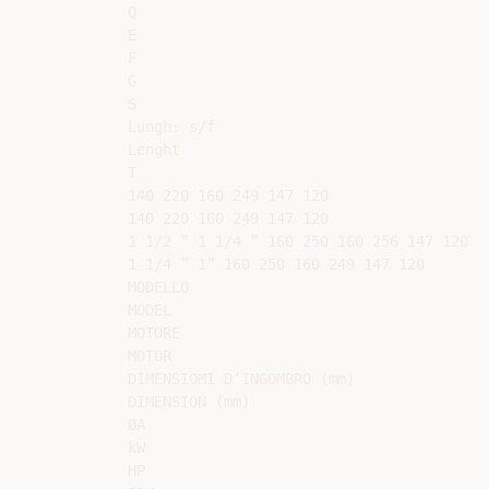
Q

E

F

G

S

Lungh: s/f

Lenght

T

140 220 160 249 147 120

140 220 160 249 147 120

1 1/2 ” 1 1/4 ” 160 250 160 256 147 120

1 1/4 ” 1” 160 250 160 249 147 120

MODELLO

MODEL

MOTORE

MOTOR

DIMENSIOMI D’INGOMBRO (mm)

DIMENSION (mm)

ØA

kW

HP
