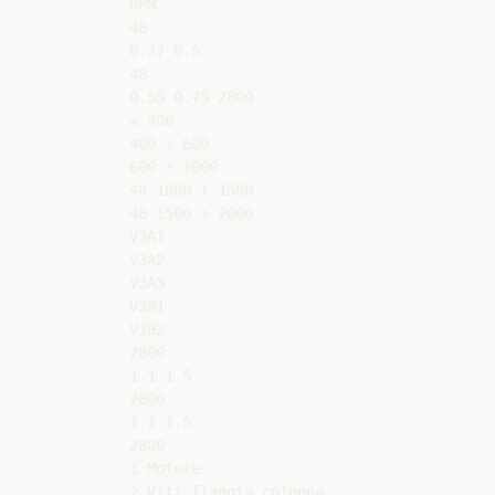
RPM

48

0.37 0.5

48

0.55 0.75 2800

≤ 400

400 ÷ 600

600 ÷ 1000

48 1000 ÷ 1500

48 1500 ÷ 2000

V3A1

V3A2

V3A3

V3B1

V3B2

2800

1.1 1.5

2800

1.1 1.5

2800

1 Motore

2 Viti flangia colonna
