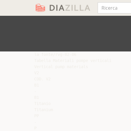
la fonte/rvg-02-06

Tabella Materiali pompe verticali

Vertical pump materials

V2

COD. V2

B1

-

B1

Titanio

Titanium

PP

-

P
