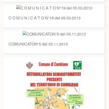
C O M U N I C A T O N°19 del 05.03.2013
COMUNICATON°5 del 05.11.2013