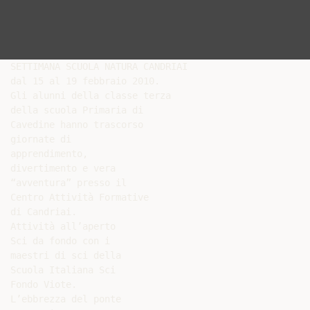
SETTIMANA SCUOLA NATURA CANDRIAI

dal 15 al 19 febbraio 2010.

Gli alunni della classe terza

della scuola Primaria di

Cavedine hanno trascorso

giornate di

apprendimento,

divertimento e vera

“avventura” presso il

Centro Attività Formative

di Candriai.

Attività all’aperto

Sci da fondo con i

maestri di sci della

Scuola Italiana Sci

Fondo Viote.

L’ebbrezza del ponte
