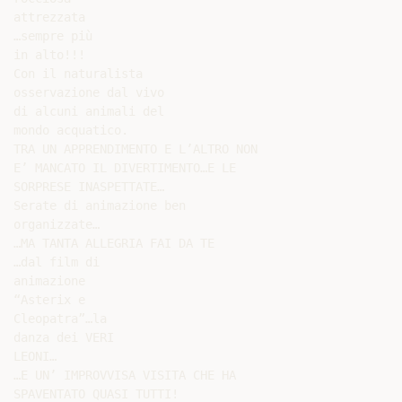
attrezzata

…sempre più

in alto!!!

Con il naturalista

osservazione dal vivo

di alcuni animali del

mondo acquatico.

TRA UN APPRENDIMENTO E L’ALTRO NON

E’ MANCATO IL DIVERTIMENTO…E LE

SORPRESE INASPETTATE…

Serate di animazione ben

organizzate…

…MA TANTA ALLEGRIA FAI DA TE

…dal film di

animazione

“Asterix e

Cleopatra”…la

danza dei VERI

LEONI…

…E UN’ IMPROVVISA VISITA CHE HA

SPAVENTATO QUASI TUTTI!
