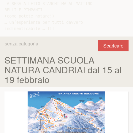
LA SERA A LETTO STANCHI MA AL MATTINO

BELLI E PIMPANTI…

(come potete notare!)

… un’esperienza per tutti davvero

senza categoria
Scaricare
SETTIMANA SCUOLA
NATURA CANDRIAI dal 15 al
19 febbraio