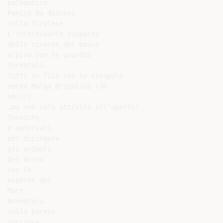
patagonico.

Panico da discesa

sulla Tirolese.

L’interessante scoperta

delle risorse del bosco

alpino con le guardie

forestali.

Tutti in fila con le ciaspole

verso Malga Brigolina (30

km!!!)

…ma non solo attività all’aperto!

Tecniche

e materiali

per dipingere

gli animali

del bosco

con le

esperte del

Mart

Avventura

sulla parete

rocciosa
