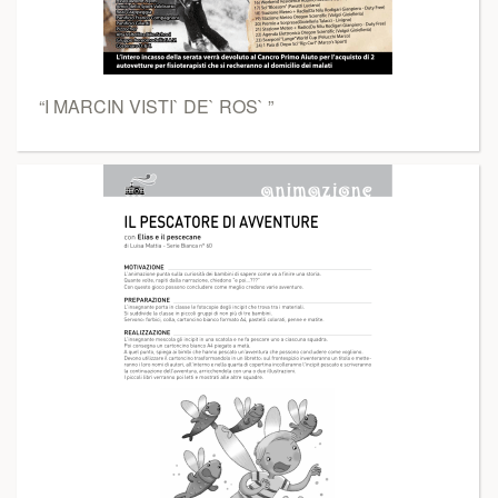
“I MARCIN VISTI` DE` ROS` ”