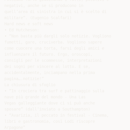
negativi, anche se si producono in

quell’area di sinistra in cui si è scelto di

militare”. (Eugenio Scalfari)

Hard news e soft news

• Ed Hutcheson:

• “Non basta più dargli solo notizie. Vogliono

fumetti, gare, cruciverba. Vogliono sapere

come cuocere una torta, farsi degli amici e

influenzare il futuro. Ergo, oroscopi,

consigli per le scommesse, interpretazioni

dei sogni per vincere al lotto. E se,

accidentalmente, inciampano nella prima

pagina….notizie!”

La chiusura di sfoglio

• “In crociera tra surf e pattinaggio sulla

nave più grande del mondo - Una Las

Vegas galleggiante dove ci si può anche

sposare” (dall’inviato a Southampton)

• “Avarizia, il peccato in festival - Cinema,

libri e gastronomia, così Lodi riscopre

Arpagone”
