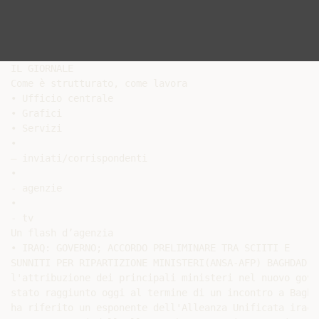
IL GIORNALE

Come è strutturato, come lavora

• Ufficio centrale

• Grafici

• Servizi

•

– inviati/corrispondenti

•

- agenzie

•

- tv

Un flash d’agenzia

• IRAQ: GOVERNO; ACCORDO PRELIMINARE TRA SCIITI E

SUNNITI PER RIPARTIZIONE MINISTERI(ANSA-AFP) BAGHDAD, 
l'attribuzione dei principali ministeri nel nuovo gove
stato raggiunto oggi al termine di un incontro a Baghd
ha riferito un esponente dell'Alleanza Unificata irach