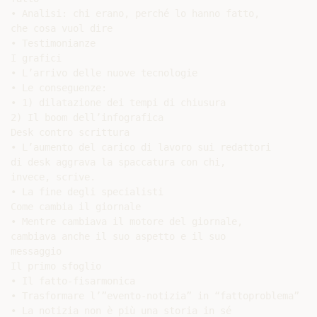
• Analisi: chi erano, perché lo hanno fatto,

che cosa vuol dire

• Testimonianze

I grafici

• L’arrivo delle nuove tecnologie

• Le conseguenze:

• 1) dilatazione dei tempi di chiusura

2) Il boom dell’infografica

Desk contro scrittura

• L’aumento del carico di lavoro sui redattori

di desk aggrava la spaccatura con chi,

invece, scrive.

• La fine degli specialisti

Come cambia il giornale

• Mentre cambiava il motore del giornale,

cambiava anche il suo aspetto e il suo

messaggio

Il primo sfoglio

• Il fatto-fisarmonica

• Trasformare l’”evento-notizia” in “fattoproblema”

• La notizia non è più una storia in sé
