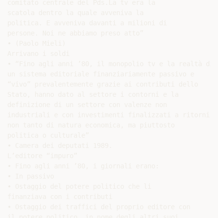
comitato centrale del Pds.La tv era la

scatola dentro la quale avveniva la

politica. E avveniva davanti a milioni di

persone. Noi ne abbiamo preso atto”

• (Paolo Mieli)

Arrivano i soldi

• “Fino agli anni ’80, il monopolio tv e la realtà di

un sistema editoriale finanziariamente passivo e

“vivo” prevalentemente grazie ai contributi dello

Stato, hanno dato al settore i contorni e la

definizione di un settore con valenze non

industriali e con investimenti finalizzati a ritorni

non tanto di natura economica, ma piuttosto

politica o culturale”

• Camera dei deputati 1989.

L’editore “impuro”

• Fino agli anni ’80, i giornali erano:

• In passivo

• Ostaggio del potere politico che li

finanziava con i contributi

• Ostaggio dei traffici del proprio editore con

il potere politico, in nome degli altri suoi
