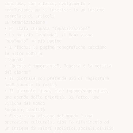
conclusa, con attacco, svolgimento e

conclusione, ma si inserisce in un insieme

correlato di articoli

La tematizzazione

• E’ stata chiamata “tematizzazione”

• La notizia “esplode”, il tema viene

“spalmato” su più pagine

• I rischi: le pagine monografiche cacciano

le altre notizie

L’agenda

• “Questo è importante”, “questa è la notizia

del giorno”

• Il giornale non pretende più di registrare

neutralmente la realtà

• Il giornale fissa, cioè impone/suggerisce,

una agenda delle priorità. Di fatto, una

visione del mondo

Agenda e identità

• Fissare una visione del mondo è una

operazione culturale, cioè fa riferimento ad

un insieme di valori (politici,sociali,civili)
