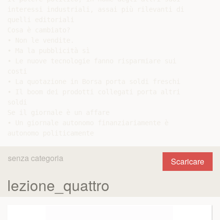
interessi industriali, assai più rilevanti di

quelli editoriali

Cosa è cambiato?

• Non le vendite.

• Ma la pubblicità sì

• Le nuove tecnologie fanno risparmiare sui

costi

• La quotazione in Borsa porta soldi freschi

• Il boom dei prodotti collegati porta altri

soldi

Se il giornale è un affare

• Un giornale autonomo finanziariamente è

senza categoria
Scaricare
lezione_quattro