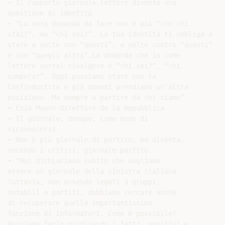
• Il rapporto giornale-lettore diventa una

questione di identità

• “La vera domanda da fare non è più “con chi

stai?”, ma “chi sei?”. La tua identità ti obbliga a

stare a volte con “questi”, a volte contro “questi”

e con “quegli altri”.La domanda che io come

lettore vorrei rivolgere è “chi sei?”, “chi

compero?”. Oggi possiamo stare con la

Confindustria e già domani prendiamo un’altra

posizione. Ma sempre a partire da chi siamo”.

• Ezio Mauro direttore de la Repubblica

• Il giornale, dunque, come modo di

riconoscersi

• Non è più giornale di partito, ma diventa,

secondo i critici, giornale-partito

• “Noi dichiariamo subito che vogliamo

essere un giornale della sinistra italiana.

Tuttavia, non essendo legati a gruppi,

notabili o partiti, dobbiamo cercare anche

di recuperare quella importantissima

funzione di informatori. Come è possibile?

Possiamo farlo giudicando i fatti, positivi e
