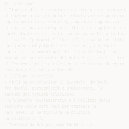
Il “mielismo”

• “Inconfondibile miscela di spirito alto e materia bas
attenzione a tutto quanto è televisivamente popolare e

popolarmente televisivo;(…); apparente leggerezza;

allegra e spavalda disponibilità al pettegolezzo; visio
conflittuale della realtà, con conseguente sottolineatu
di “casi”, “polemiche”, “duelli” e, quando possibile,

spargimento di polpettine di zizzania, destinate

soprattutto a uomini politici e intellettuali che si pr
troppo sul serio; culto del dettaglio, talvolta tirato

all’estremo limite e cioè ben oltre la vicenda entro cu
esso dettaglio si inscriverebbe…”

• (Filippo Ceccarelli)

• Mieli spettacolarizza il giornale, dandogli,

fra duelli, pettegolezzi e ammiccamenti, le

cadenze del varietà televisivo.

• L’elemento rivoluzionario è l’utilizzo delle

tecniche delle soft news per trattare le

hard news. In particolare la politica.

La politica in tv

• “Samarcanda era più importante di un
