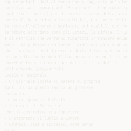
rappresentanti dell'Alleanza hanno raggiunto un'intesa 
positiva con i membri del 'Fronte della Concordia' (pr
coalizione sunnita) per discutere insieme della formaz
governo", ha precisato Salam Maliki, portavoce della c
in seno all'Alleanza.I ministeri sui quali le due coal
sarebbero accordate sono gli Esteri, la Difesa, l' Int
e il Petrolio che verranno ripartiti in maniera equani
modo - ha precisato la fonte - siamo arrivati a un con
che i ministri dell'Interno e della Difesa dovranno es
personalità indipendenti".Una nuova riunione tra sunni
dovrebbe tenersi domani per definire le modalità

dell'accordo.(ANSA-AFP)TH

Locale e nazionale

• Un giornale locale si baserà su proprie

fonti più di quanto faccia un giornale

nazionale

La nuova egemonia della tv

• (e domani di Internet)

Come si costruisce una copertura

• L’attentato di luglio a Londra

• Cronaca: cosa è successo, come hanno

fatto
