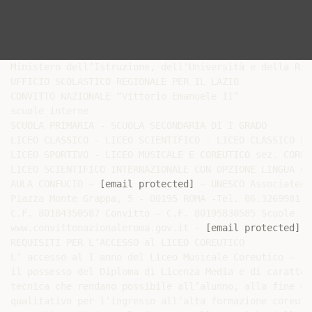
Ministero dell’Istruzione, dell’Università e della Rice
UFFICIO SCOLASTICO REGIONALE PER IL LAZIO

CONVITTO NAZIONALE “Vittorio Emanuele II”

scuole interne

SCUOLA PRIMARIA - SCUOLA SECONDARIA DI I GRADO

LICEO CLASSICO - LICEO SCIENTIFICO - LICEO CLASSICO EUR
LICEO SPORTIVO - LICEO MUSICALE E COREUTICO sez. COREUT
LICEO SCIENTIFICO INTERNAZIONALE CON OPZIONE LINGUA CIN
AULA CONFUCIO – 
[email protected]
 – UNESCO Associated 
Piazza Monte Grappa, 5 - 00195 ROMA -Tel. 06.3269981 -
C.F. 80184350587 Convitto – C.F. 80195830585 Scuole in
www.convittonazionaleroma.gov.it - 
[email protected]
REQUISITI PER L’ACCESSO al LICEO COREUTICO

L’ accesso al I anno del Liceo Musicale Coreutico – se
il possesso del Diploma di Licenza Media e di caratter
tecnica che rendano possibile all’alunno, alla fine de
qualitativo per l’ingresso all’alta formazione coreuti