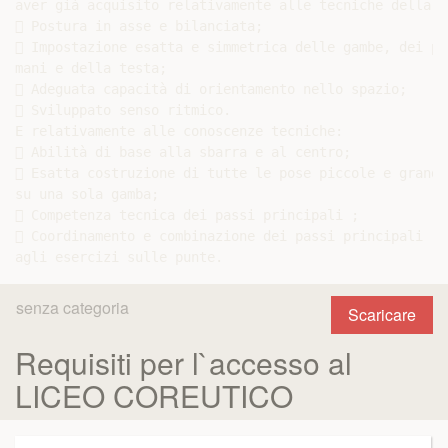
aver già acquisito relativamente alle tecniche della d
 Postura in asse e bilanciata;

 Impostazione esatta e simmetrica delle gambe, dei pi
mani e della testa;

 Adeguata capacità di orientamento nello spazio;

 Sviluppato senso ritmico.

E relativamente alle conoscenze tecniche:

 Abilità di base alla sbarra e al centro;

 Esatta costruzione di tutte le pose piccole e grandi
su una sola gamba;

 Competenza tecnica dei passi principali ;

 Coordinamento e combinazione dei passi principali re
senza categoria
Scaricare
Requisiti per l`accesso al
LICEO COREUTICO