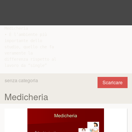
Medicheria

• È l’ambiente più

importante dello

studio, quello che fa

veramente la

differenza rispetto al

senza categoria
Scaricare
Medicheria