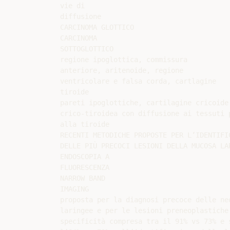
vie di

diffusione

CARCINOMA GLOTTICO

CARCINOMA

SOTTOGLOTTICO

regione ipoglottica, commissura

anteriore, aritenoide, regione

ventricolare e falsa corda, cartlagine

tiroide

pareti ipoglottiche, cartilagine cricoide 
crico-tiroidea con diffusione ai tessuti p
alla tiroide

RECENTI METODICHE PROPOSTE PER L’IDENTIFIC
DELLE PIÙ PRECOCI LESIONI DELLA MUCOSA LAR
ENDOSCOPIA A

FLUORESCENZA

NARROW BAND

IMAGING

proposta per la diagnosi precoce delle neo
laringee e per le lesioni preneoplastiche,
specificità compresa tra il 91% vs 73% e s