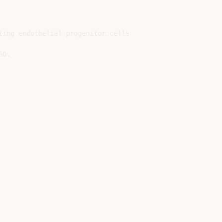
ing endothelial progenitor cells

0.
