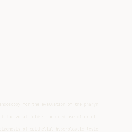
endoscopy for the evaluation of the pharyngeal and laryng
of the vocal folds: combined use of exfoliative cytology 
diagnosis of epithelial hyperplastic lesions of the laryn