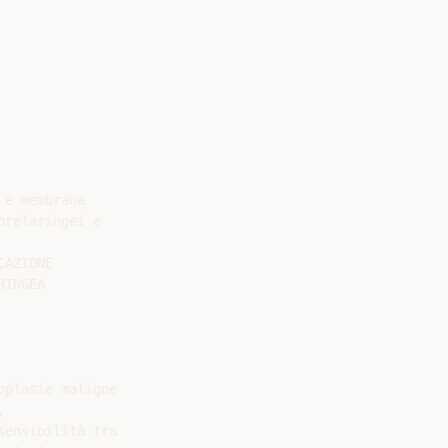
e membrana

relaringei e

AZIONE

INGEA

plasie maligne



ensibilità tra
