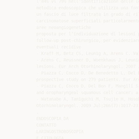
l’84% vs 79% nell’identificazione delle le
metodica endoscopica che utilizza una font
un fascio di luce filtrata in grado di ril
carcinomatose superficiali particolarmente
aree neoangiogenetiche

proposta per l’individuazione di lesioni p
follow-up post-chirurgico, per evidenziare
eventuali recidive

- Kraft M, Betz CS, Leunig A, Arens C. Va
- Arens C, Reussner D, Woenkhaus J, Leuni
lesions. Eur Arch Otorhinolaryngol. 2007 J
- Piazza C, Cocco D, De Benedetto L, Del 
prospective study on 279 patients. Eur Ar
- Piazza C, Cocco D, Del Bon F, Mangili S
and oropharyngeal squamous cell cancer: a
- Watanabe A, Taniguchi M, Tsujie H, Hoso
Otorhinolaryngol. 2009 Jul;266(7):1017-23.
.

ENDOSCOPIA DA

CONTATTO

LARINGOSTROBOSCOPIA

E CITOLOGIA
