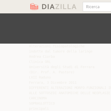
Alterazioni fisiopatologiche

indotte dal tumore della laringe

Andrea Ciorba

Clinica ORL

Università degli Studi di Ferrara

(Dir. Prof. A. Pastore)

LVII Raduno

Ferrara, 3 Dicembre 2011

DIFFERENTI ALTERAZIONI MORFO-FUNZIONALI IN
ALLE SOTTOSEDI ANATOMICHE DELLE NEOPLASIE

CARCINOMA

SOPRAGLOTTICO

principali
