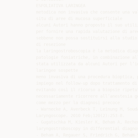
ESFOLIATIVA LARINGEA

metodica non invasiva che consente una val
situ di aree di mucosa superficiale

alcuni Autori hanno proposto il suo utili
per fornire una rapida valutazione di aree
sebbene non possa sostituirsi alla studio
di resezione

la laringostroboscopia è la metodica diagn
patologie foniatriche, in combinazione al
stata utilizzata da alcuni Autori per l’id
laringee sospette

meno invasiva di una procedura bioptica, p
impiego nel follow-up dopo trattamento di 
evitando così il ricorso a biopsie ripetut
necessariamente ricorrere all’anestesia ge
come mezzo per la diagnosi precoce

- Warnecke A, Averbeck T, Leinung M, Soud
Laryngoscope. 2010 Feb;120(2):253-8.

- Gugatschka M, Kiesler K, Beham A, Reche
laryngostroboscopy in differential diagno
- Beham A, Regauer S, Friedrich G, Beham-