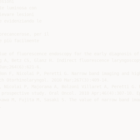
sioni

e luminosa con

evare lesioni

 evidenziando le

recancerose, per il

 più facilmente

lue of fluorescence endoscopy for the early diagnosis of
g A, Betz CS, Glanz H. Indirect fluorescence laryngoscopy
un;264(6):621-6.

Bon F, Nicolai P, Peretti G. Narrow band imaging and hig
ch Otorhinolaryngol. 2010 Mar;267(3):409-14.

, Nicolai P, Majorana A, Bolzoni Villaret A, Peretti G. 
 prospective study. Oral Oncol. 2010 Apr;46(4):307-10. Ep
kawa M, Fujita M, Sasaki S. The value of narrow band imag

