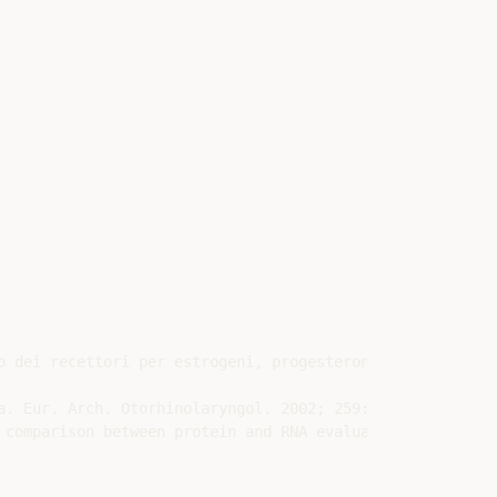
o dei recettori per estrogeni, progesterone, androgeni e 
. Eur. Arch. Otorhinolaryngol. 2002; 259: 205-210.

comparison between protein and RNA evaluations. Eur Arch