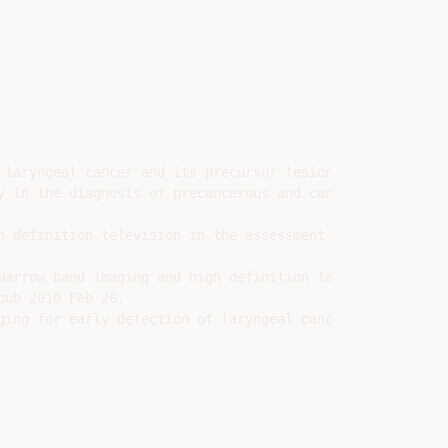
 laryngeal cancer and its precursor lesions. Head Neck. 2
 in the diagnosis of precancerous and cancerous laryngea
h definition television in the assessment of laryngeal ca
Narrow band imaging and high definition television in eva
ub 2010 Feb 26.

ing for early detection of laryngeal cancer. Eur Arch
