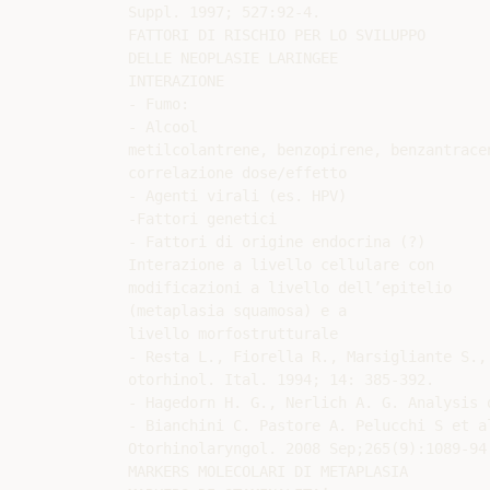
Suppl. 1997; 527:92-4.

FATTORI DI RISCHIO PER LO SVILUPPO

DELLE NEOPLASIE LARINGEE

INTERAZIONE

- Fumo:

- Alcool

metilcolantrene, benzopirene, benzantracen
correlazione dose/effetto

- Agenti virali (es. HPV)

-Fattori genetici

- Fattori di origine endocrina (?)

Interazione a livello cellulare con

modificazioni a livello dell’epitelio

(metaplasia squamosa) e a

livello morfostrutturale

- Resta L., Fiorella R., Marsigliante S.,
otorhinol. Ital. 1994; 14: 385-392.

- Hagedorn H. G., Nerlich A. G. Analysis 
- Bianchini C. Pastore A. Pelucchi S et a
Otorhinolaryngol. 2008 Sep;265(9):1089-94

MARKERS MOLECOLARI DI METAPLASIA
