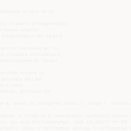
utazione in vivo ed in

zzo in ambito intraoperatorio

 mucose sospette

 istopatologico dei margini

ostica funzionale per le

la citologia esfoliativa è

entificazione di lesioni

otrebbe trovare un

patologia maligna,

e e senza

nerale, piuttosto che

ah B, Wenzel GI, Kreipe HH, Lenarz T, Stöver T. Contact 
nmacher J, Friedrich G. Hyperplastic epithelial lesions 
sis. Eur Arch Otorhinolaryngol. 2008 Jul;265(7):797-801.

Schmid C. Value of exfoliative cytology in differential 