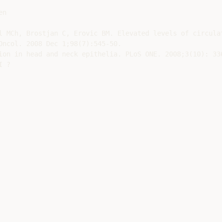
n

l MCh, Brostjan C, Erovic BM. Elevated levels of circulat
Oncol. 2008 Dec 1;98(7):545-50.

ion in head and neck epithelia. PLoS ONE. 2008;3(10): 336
 ?
