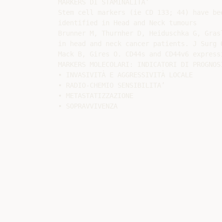
MARKERS DI STAMINALITA’

Stem cell markers (ie CD 133; 44) have bee
identified in Head and Neck tumours

Brunner M, Thurnher D, Heiduschka G, Gras
in head and neck cancer patients. J Surg 
Mack B, Gires O. CD44s and CD44v6 express
MARKERS MOLECOLARI: INDICATORI DI PROGNOSI
• INVASIVITÀ E AGGRESSIVITÀ LOCALE

• RADIO-CHEMIO SENSIBILITA’

• METASTATIZZAZIONE
