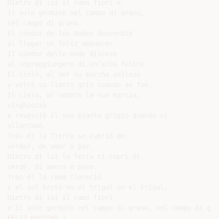
Dietro di lui il ramo fiorì e

il sole germinò nel campo di grano,

nel campo di grano.

El cóndor de los Andes descendió

al llegar un feliz amanecer.

Il cóndor delle Ande discese

al sopraggiungere di un’alba felice.

El cielo, al ver su marcha sollozó

y volcó su llanto gris cuando se fue.

Il cielo, al vedere la sua marcia,

singhiozzò

e rovesciò il suo pianto grigio quando si

allontanò.

Tras él la Tierra se cubrió de

verdor, de amor y paz.

Dietro di lui la Terra si coprì di

verde, di amore e pace.

Tras él la rama floreció

y el sol brotó en el trigal en el trigal.

Dietro di lui il ramo fiorì

e il sole germinò nel campo di grano, nel campo di gran
FELIZ NAVIDAD !
