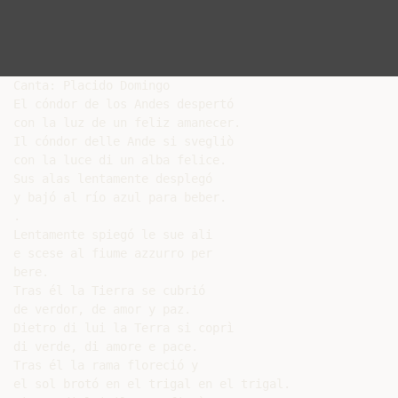
Canta: Placido Domingo

El cóndor de los Andes despertó

con la luz de un feliz amanecer.

Il cóndor delle Ande si svegliò

con la luce di un alba felice.

Sus alas lentamente desplegó

y bajó al río azul para beber.

.

Lentamente spiegó le sue ali

e scese al fiume azzurro per

bere.

Tras él la Tierra se cubrió

de verdor, de amor y paz.

Dietro di lui la Terra si coprì

di verde, di amore e pace.

Tras él la rama floreció y

el sol brotó en el trigal en el trigal.
