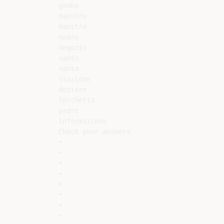
gamba

maestro

maestra

madre

negozio

santo

santa

stazione

dottore

forchetta

padre

informazione

Check your answers

•

•

•

•

•

•

•

•
