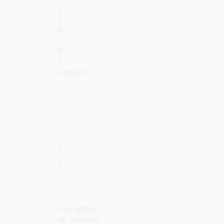
F

F

M

F

M

F

Compare

•

•

•

•

•

•

•

•

•

•

•

•

una gamba

un maestro
