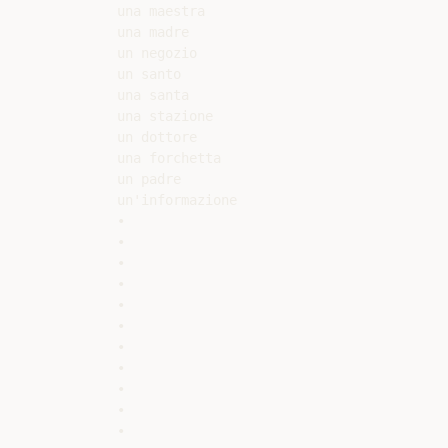
una maestra

una madre

un negozio

un santo

una santa

una stazione

un dottore

una forchetta

un padre

un'informazione

•

•

•

•

•

•

•

•

•

•

•
