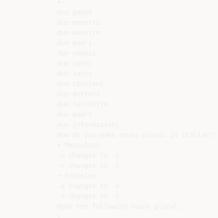
•

due gambe

due maestri

due maestre

due madri

due negozi

due santi

due sante

due stazioni

due dottori

due forchette

due padri

due informazioni

How do you make nouns plural in Italian?!

• Masculine

-o changes to -i

-e changes to -i

• Feminine

-a changes to -e

-e changes to -i

Make the following nouns plural:

•
