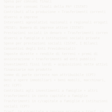
Spesa per consumi finali

Spesa per consumi finali della PA* (ISTAT)

Contributi alla produzione + Trasferimenti correnti

diversi a imprese

Interventi agevolativi nazionali e regionali erogati

(MISE); Numero di imprese attive (ISTAT)

Prestazioni sociali in denaro + Trasferimenti correnti

diversi a famiglie e istituzioni sociali private

Spese per prestazioni sociali (ISTAT, I Bilanci

Consuntivi degli Enti Previdenziali)

Imposte dirette + rendite di terreni + premi di

assicurazione + trasferimenti ad enti pubblici

Investimenti fissi lordi + acquisizioni nette attività

finanziarie non prodotte

Somme di parte corrente non attribuibile (CPT)

Beni e opere immobiliari + beni mobili, macchinari,

etc (CPT)

Contributi agli investimenti a famiglie + altri

trasferimenti in conto capitale a famiglie

Trasferimenti in c/capitale a famiglie e istituzioni

sociali (CPT)

Trasf. in c/capitale a imprese private + trasf. in
