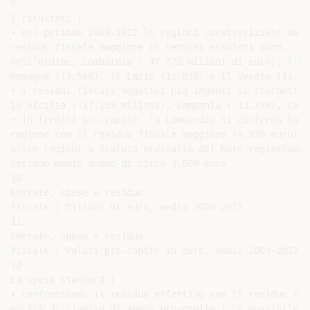
9

I risultati |

• nel periodo 2009-2012 le regioni caratterizzate dal

residuo fiscale maggiore in termini assoluti sono,

nell’ordine, Lombardia ( 47.872 milioni di euro), l’Emi
Romagna (13.568), il Lazio (11.838) e il Veneto (11.354
• i residui fiscali negativi più ingenti si riscontran
in Sicilia (-17.139 milioni), Campania (-13.278), Cala
• in termini pro-capite, la Lombardia si conferma la

regione con il residuo fiscale maggiore (4.939 euro). L
altre regioni a Statuto ordinario del Nord registrano u
residuo medio annuo di circa 3.000 euro

10

Entrate, spese e residuo

fiscale | Milioni di euro, media 2009-2012

11

Entrate, spese e residuo

fiscale | Valori pro-capite in euro, media 2009-2012

12

La spesa standard |

• confrontando il residuo effettivo con il residuo sta
parità di livello di spesa pro-capite ), è possibile s