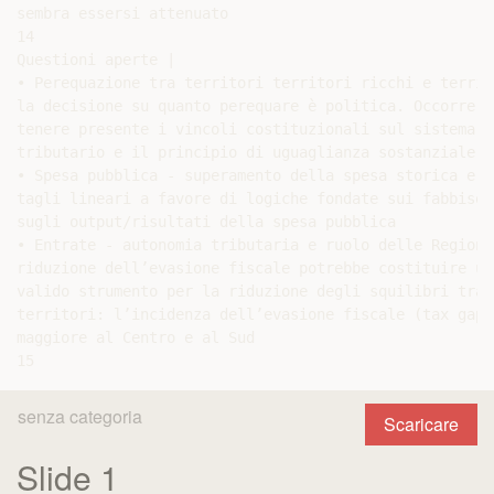
sembra essersi attenuato

14

Questioni aperte |

• Perequazione tra territori territori ricchi e territ
la decisione su quanto perequare è politica. Occorre

tenere presente i vincoli costituzionali sul sistema

tributario e il principio di uguaglianza sostanziale

• Spesa pubblica - superamento della spesa storica e de
tagli lineari a favore di logiche fondate sui fabbisogn
sugli output/risultati della spesa pubblica

• Entrate - autonomia tributaria e ruolo delle Regioni.
riduzione dell’evasione fiscale potrebbe costituire un

valido strumento per la riduzione degli squilibri tra

territori: l’incidenza dell’evasione fiscale (tax gap/P
maggiore al Centro e al Sud

senza categoria
Scaricare
Slide 1