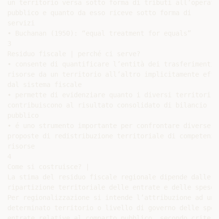
un territorio versa sotto forma di tributi all’operator
pubblico e quanto da esso riceve sotto forma di

servizi

• Buchanan (1950): “equal treatment for equals”

3

Residuo fiscale | perché ci serve?

• consente di quantificare l’entità dei trasferimenti d
risorse da un territorio all’altro implicitamente effet
dal sistema fiscale

• permette di evidenziare quanto i diversi territori

contribuiscono al risultato consolidato di bilancio

pubblico

• é uno strumento importante per confrontare diverse

proposte di redistribuzione territoriale di competenze 
risorse

4

Come si costruisce? |

La stima del residuo fiscale regionale dipende dalle m
ripartizione territoriale delle entrate e delle spese

Per regionalizzazione si intende l’attribuzione ad un

determinato territorio o livello di governo delle spes
entrate relative al comparto pubblico, secondo criteri 