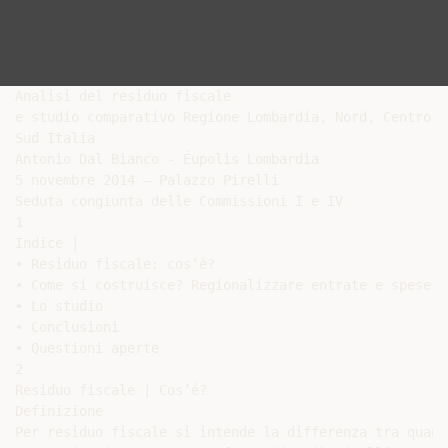
Analisi del residuo fiscale

e studio comparativo Regione Lombardia, Nord, Centro,

Sud Italia

Antonio Dal Bianco - Éupolis Lombardia

5 novembre 2014 – Palazzo Pirelli

Seduta congiunta delle Commissioni I e IV

1

Indice |

• Residuo fiscale: cos’è?

• Come si costruisce? Regionalizzare entrate e spese

• Lo studio

• Conclusioni

• Questioni aperte

2

Residuo fiscale | Cos’é?

Definizione

Per residuo fiscale si intende la differenza tra quanto