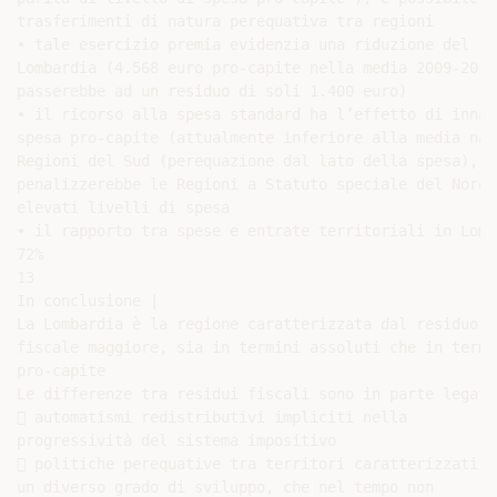
trasferimenti di natura perequativa tra regioni

• tale esercizio premia evidenzia una riduzione del re
Lombardia (4.568 euro pro-capite nella media 2009-2012
passerebbe ad un residuo di soli 1.400 euro)

• il ricorso alla spesa standard ha l’effetto di innal
spesa pro-capite (attualmente inferiore alla media naz
Regioni del Sud (perequazione dal lato della spesa), me
penalizzerebbe le Regioni a Statuto speciale del Nord,
elevati livelli di spesa

• il rapporto tra spese e entrate territoriali in Lomb
72%

13

In conclusione |

La Lombardia è la regione caratterizzata dal residuo

fiscale maggiore, sia in termini assoluti che in termin
pro-capite

Le differenze tra residui fiscali sono in parte legate 
 automatismi redistributivi impliciti nella

progressività del sistema impositivo

 politiche perequative tra territori caratterizzati da
un diverso grado di sviluppo, che nel tempo non
