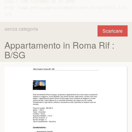
zona : SAN GIOVANNI-RE DI ROMA

http://www.geniusagenziaimmobiliare.it/cantieri-2/63-l
senza categoria
Scaricare
Appartamento in Roma Rif :
B/SG