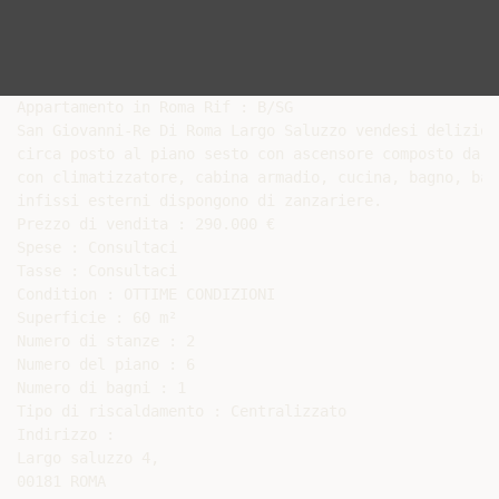
Appartamento in Roma Rif : B/SG

San Giovanni-Re Di Roma Largo Saluzzo vendesi delizios
circa posto al piano sesto con ascensore composto da: 
con climatizzatore, cabina armadio, cucina, bagno, bal
infissi esterni dispongono di zanzariere.

Prezzo di vendita : 290.000 €

Spese : Consultaci

Tasse : Consultaci

Condition : OTTIME CONDIZIONI

Superficie : 60 m²

Numero di stanze : 2

Numero del piano : 6

Numero di bagni : 1

Tipo di riscaldamento : Centralizzato

Indirizzo :

Largo saluzzo 4,

00181 ROMA
