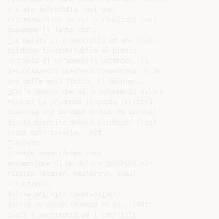
è stata introdotta così una

trasformazione in cui è risultato come

guadagno il fatto che...

La malata si è sottratta ad uno stato

psichico insopportabile al prezzo

tuttavia di un‘anomalia psichica, la

dissociazione psichica consentita, e di

una sofferenza fisica, il dolore...

Cos‘è dunque che si trasforma in dolore

fisico? La prudente risposta reciterà:

qualcosa che avrebbe potuto ed avrebbe

dovuto divenire dolore psichico“ Freud,

Studi sull‘isteria, 1985

 Dolore

cronico somatoforme come

espressione di un dolore psichico non

risolto (Blumer, Heilbronn, 1982)

 Confronto

dolore psichico (depressivo)/

dolore corporeo (Osmand et al., 1985)

Quali i sentimenti ed i conflitti
