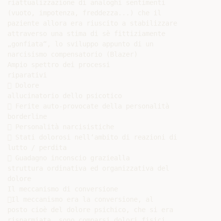
riattualizzazione di analoghi sentimenti

(vuoto, impotenza, freddezza...) che il

paziente allora era riuscito a stabilizzare

attraverso una stima di sè fittiziamente

„gonfiata“, lo sviluppo appunto di un

narcisismo compensatorio (Blazer)

Ampio spettro dei processi

riparativi

 Dolore

allucinatorio dello psicotico

 Ferite auto-provocate della personalità

borderline

 Personalità narcisistiche

 Stati dolorosi nell‘ambito di reazioni di

lutto / perdita

 Guadagno inconscio graziealla

struttura ordinativa ed organizzativa del

dolore

Il meccanismo di conversione

Il meccanismo era la conversione, al

posto cioè del dolore psichico, che si era

risparmiata, sono comparsi dolori fisici,
