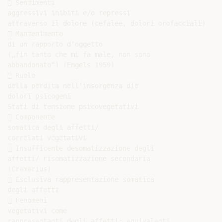
 Sentimenti

aggressivi inibiti e/o repressi

attraverso il dolore (cefalee, dolori orofacciali)

 Mantenimento

di un rapporto d‘oggetto

(„fin tanto che mi fa male, non sono

abbandonato“) (Engels 1959)

 Ruolo

della perdita nell‘insorgenza die

dolori psicogeni

Stati di tensione psicovegetativi

 Componente

somatica degli affetti/

correlati vegetativi

 Insufficente desomatizzazione degli

affetti/ risomatizzazione secondaria

(Cremerius)

 Esclusiva rappresentazione somatica

degli affetti

 Fenomeni

vegetativi come

rappresentanti degli affetti: equivalenti
