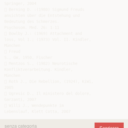
Springer, 2004

 Berning D. :(1980) Sigmund Freuds

ansichten über die Entstehung und

Bedeutung des Schmerzes.

Psychosom. Med. 26: 1-11

 Bowlby J.: (1969) Attachment and

loss, Vol I.; (1973) Vol. II. Kindler,

München

 Freud

S., GW, 1950, Fischer

 Mentzos S., (1982) Neurotische

Konfliktverarbeitung. Kindler,

München

 Roth J., Die Rebellion, (1924), KiWi,

2005

 Ugresic D., Il ministero del dolore,

Garzanti, 2007

 Willi J., Wendepunkte im

senza categoria
Scaricare