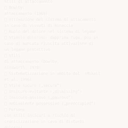
Stili di attaccamento

 Bowlby:

attaccamento (1969)

 Attivazione del sistema di attacamento

in caso di vissuti di minaccia

 Ruolo del dolore nel sistema di legame

 Stimolo doloroso: dapprima fuga, poi in

caso di mancata riuscita attivazione di

un legame protettivo

 Stili

di attaccamento (Bowlby,

Ainsworth, 1978)

 Sistematizzazione in ambito dol. (Mikail

et al. 1996)

 Stile sicuro („secure“)

 Insicuro-evitante („dismissing“)

 Insicuro-ansioso („pauroso“)

 Ambivalente-possessivo („preoccupied“)

 Persone

con stili insicuri a rischio di

cronicizzazione in caso di disturbi

dolorosi
