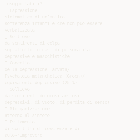
insopportabili?

 Espressione

sintomatica di un‘antica

sofferenza infantile che non può essere

verbalizzata

 Sollievo

da sentimenti di colpa

soprattutto in casi di personalità

depressive e masochistiche

 Concetto

della depressione larvata/

Psychalgia melancholica (Groen)/

equivalente depressivo (25 %)

 Sollievo

da sentimenti dolorosi ansiosi,

depressivi, di vuoto, di perdita di senso)

 Riorganizzazione

attorno al sintomo

 Evitamento

di conflitti di coscienza e di

auto-rimprovero
