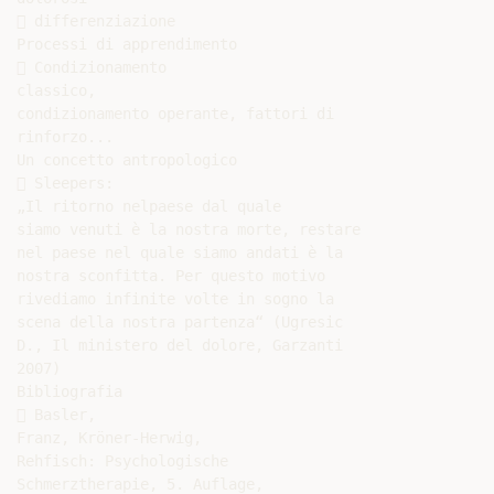
 differenziazione

Processi di apprendimento

 Condizionamento

classico,

condizionamento operante, fattori di

rinforzo...

Un concetto antropologico

 Sleepers:

„Il ritorno nelpaese dal quale

siamo venuti è la nostra morte, restare

nel paese nel quale siamo andati è la

nostra sconfitta. Per questo motivo

rivediamo infinite volte in sogno la

scena della nostra partenza“ (Ugresic

D., Il ministero del dolore, Garzanti

2007)

Bibliografia

 Basler,

Franz, Kröner-Herwig,

Rehfisch: Psychologische

Schmerztherapie, 5. Auflage,
