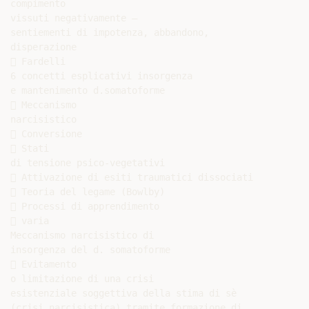
compimento

vissuti negativamente –

sentiementi di impotenza, abbandono,

disperazione

 Fardelli

6 concetti esplicativi insorgenza

e mantenimento d.somatoforme

 Meccanismo

narcisistico

 Conversione

 Stati

di tensione psico-vegetativi

 Attivazione di esiti traumatici dissociati

 Teoria del legame (Bowlby)

 Processi di apprendimento

 varia

Meccanismo narcisistico di

insorgenza del d. somatoforme

 Evitamento

o limitazione di una crisi

esistenziale soggettiva della stima di sè

(crisi narcisistica) tramite formazione di
