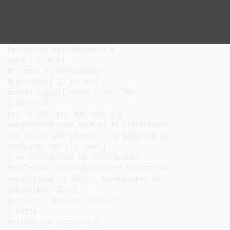
Meccanismi psicodinamici e

quadri clinici

Dr. med. G. Castigliego

Montichiari 12.10.2007

Evento significativo (Lehr `76)

 Decisivi

per lo sviluppo non sono gli

avvenimenti come tali ma il significato

che gli si attribuisce e la modalità di

confronto con gli stessi

 Va considerata la collocazione

dell‘evento nella situazione biografica

complessiva (J. Willi, Wendepunkte im

Lebenslauf, 2007)

Eustress / Distress (Selye)

 Sfida

portata con successo a
