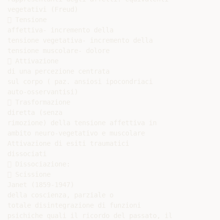
vegetativi (Freud)

 Tensione

affettiva- incremento della

tensione vegetativa- incremento della

tensione muscolare- dolore

 Attivazione

di una percezione centrata

sul corpo ( paz. ansiosi ipocondriaci

auto-osservantisi)

 Trasformazione

diretta (senza

rimozione) della tensione affettiva in

ambito neuro-vegetativo e muscolare

Attivazione di esiti traumatici

dissociati

 Dissociazione:

 Scissione

Janet (1859-1947)

della coscienza, parziale o

totale disintegrazione di funzioni

psichiche quali il ricordo del passato, il
