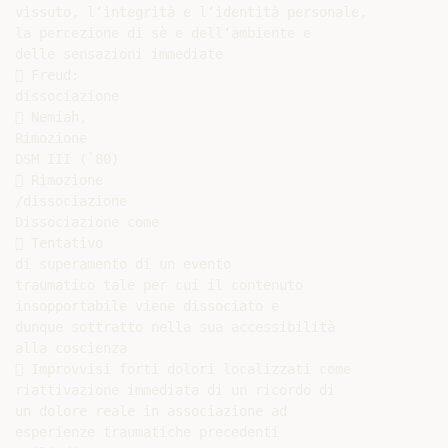
vissuto, l‘integrità e l‘identità personale,

la percezione di sè e dell‘ambiente e

delle sensazioni immediate

 Freud:

dissociazione

 Nemiah,

Rimozione

DSM III (`80)

 Rimozione

/dissociazione

Dissociazione come

 Tentativo

di superamento di un evento

traumatico tale per cui il contenuto

insopportabile viene dissociato e

dunque sottratto nella sua accessibilità

alla coscienza

 Improvvisi forti dolori localizzati come

riattivazione immediata di un ricordo di

un dolore reale in associazione ad

esperienze traumatiche precedenti
