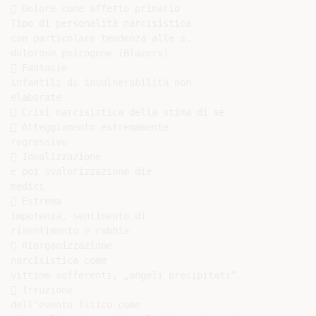
 Dolore come affetto primario

Tipo di personalità narcisistica

con particolare tendenza alle s.

dolorose psicogene (Blazers)

 Fantasie

infantili di invulnerabilità non

elaborate

 Crisi narcisistica della stima di sè

 Atteggiamento estremamente

regressivo

 Idealizzazione

e poi svalorizzazione die

medici

 Estrema

impotenza, sentimento di

risentimento e rabbia

 Riorganizzazione

narcisistica come

vittime sofferenti, „angeli precipitati“

 Irruzione

dell‘evento fisico come
