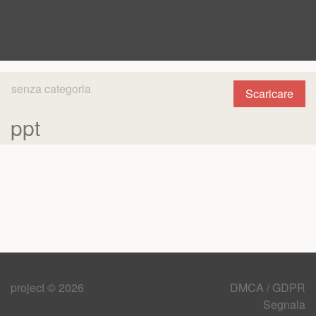
senza categoria
Scaricare
ppt
project © 2026
DMCA / GDPR
Segnala